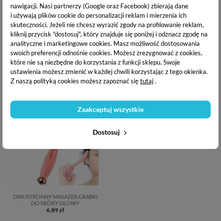
nawigacji.
Nasi partnerzy (Google oraz Facebook) zbierają dane
i używają plików cookie do personalizacji reklam i mierzenia ich
skuteczności. Jeżeli nie chcesz wyrazić zgody na profilowanie reklam,
PRZEPLATANA OPASKA DO
PRZEPLATANA OPASKA DO
kliknij przycisk "dostosuj", który znajduje się poniżej i odznacz zgodę na
WŁOSÓW Z PEREŁKAMI I
WŁOSÓW Z PEREŁKAMI I
CYRKONIAMI - CZARNA
CYRKONIAMI - NUDE
analityczne i marketingowe cookies.
Masz możliwość dostosowania
13,42 zł
7,17 zł
swoich preferencji odnośnie cookies. Możesz zrezygnować z cookies,
które nie są niezbędne do korzystania z funkcji sklepu. Swoje
ustawienia możesz zmienić w każdej chwili korzystając z tego okienka.
Dodaj do koszyka
Dodaj do koszyka
Z naszą polityką cookies możesz zapoznać się
tutaj
.
Zaakceptuj wszystkie
Dostosuj
DWUSTRONNY MASAŻER GRABKI
DO SKÓRY GŁOWY
6,89 zł