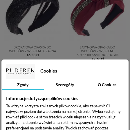
BROKATOWA OPASKA DO
SATYNOWA OPASKA DO
WŁOSÓW Z WĘZŁEM - CZARNA
WŁOSÓW Z WĘZŁEM I
16,53 zł
KRYSZTAŁKAMI - BORDOWA
17,58 zł
Cookies
Dodaj do koszyka
Dodaj do koszyka
Zgody
Szczegóły
O Cookies
Informacje dotyczące plików cookies
Ta witryna korzysta z własnych plików cookie, aby zapewnić Ci
najwyższy poziom doświadczenia na naszej stronie . Wykorzystujemy
również pliki cookie stron trzecich w celu ulepszenia naszych usług,
analizy a nastepnie wyświetlania reklam związanych z Twoimi
preferencjami na podstawie analizy Twoich zachowań podczas