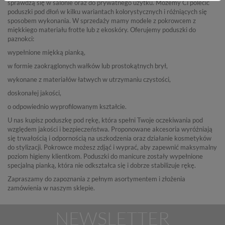
sprawdzą się w salonie oraz do prywatnego użytku. Możemy Ci polecić
poduszki pod dłoń
w kilku wariantach kolorystycznych i różniących się
sposobem wykonania. W sprzedaży mamy modele z pokrowcem z
miękkiego materiału frotte lub z ekoskóry. Oferujemy
poduszki do
paznokci
:
wypełnione miękką pianką,
w formie zaokrąglonych wałków lub prostokątnych brył,
wykonane z materiałów łatwych w utrzymaniu czystości,
doskonałej jakości,
o odpowiednio wyprofilowanym kształcie.
U nas kupisz
poduszkę pod rękę
, która spełni Twoje oczekiwania pod
względem jakości i bezpieczeństwa. Proponowane akcesoria wyróżniają
się trwałością i odpornością na uszkodzenia oraz działanie kosmetyków
do stylizacji. Pokrowce możesz zdjąć i wyprać, aby zapewnić maksymalny
poziom higieny klientkom.
Poduszki do manicure
zostały wypełnione
specjalną pianką, która nie odkształca się i dobrze stabilizuje rękę.
Zapraszamy do zapoznania z pełnym asortymentem i złożenia
zamówienia w naszym sklepie.
NEWSLETTER