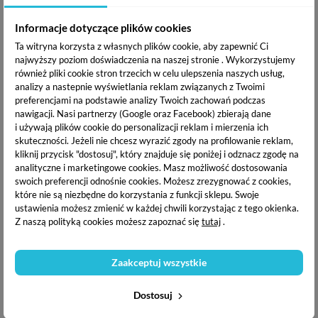
pod rękę
nie zajmuje wiele miejsca, a znacznie poprawi wygodę Tobie i
Twojej klientce oraz ułatwi wykonanie manicure.
Informacje dotyczące plików cookies
Ta witryna korzysta z własnych plików cookie, aby zapewnić Ci
Poduszka do paznokci – dlaczego
najwyższy poziom doświadczenia na naszej stronie . Wykorzystujemy
warto?
również pliki cookie stron trzecich w celu ulepszenia naszych usług,
analizy a nastepnie wyświetlania reklam związanych z Twoimi
Czasami proste akcesoria są w stanie sprawić, że zabiegi kosmetyczne
preferencjami na podstawie analizy Twoich zachowań podczas
będą przyjemniejsze i wygodniejsze dla obu stron. Do tej grupy
nawigacji.
Nasi partnerzy (Google oraz Facebook) zbierają dane
produktów zalicza się
poduszka pod dłoń
, którą możesz wykorzystać nie
i używają plików cookie do personalizacji reklam i mierzenia ich
tylko podczas wykonania manicure, ale także pielęgnacji stóp.
skuteczności. Jeżeli nie chcesz wyrazić zgody na profilowanie reklam,
Charakteryzuje się specjalnie wyprofilowanym kształtem, który
kliknij przycisk "dostosuj", który znajduje się poniżej i odznacz zgodę na
zapewnia odpowiednie podparcie dłoniom i nadgarstkom. Taka
analityczne i marketingowe cookies.
Masz możliwość dostosowania
konstrukcja nie tylko wpływa na wygodę, ale także ułatwia wykonanie
swoich preferencji odnośnie cookies. Możesz zrezygnować z cookies,
stylizacji i umożliwia bezproblemowy dostęp do płytki.
Poduszki do
które nie są niezbędne do korzystania z funkcji sklepu. Swoje
manicure
występują w wielu modelach, wielkościach i wzorach, co
ustawienia możesz zmienić w każdej chwili korzystając z tego okienka.
pozwala na lepsze dopasowanie do swoich potrzeb. Są przy tym
Z naszą polityką cookies możesz zapoznać się
tutaj
.
estetycznie wykonane, przez co będą efektownym dopełnieniem
stanowiska pracy.
Poduszka pod rękę –
Zaakceptuj wszystkie
profesjonalne akcesoria
Dostosuj
Nasza oferta obejmuje szeroki wybór akcesoriów do manicure, które