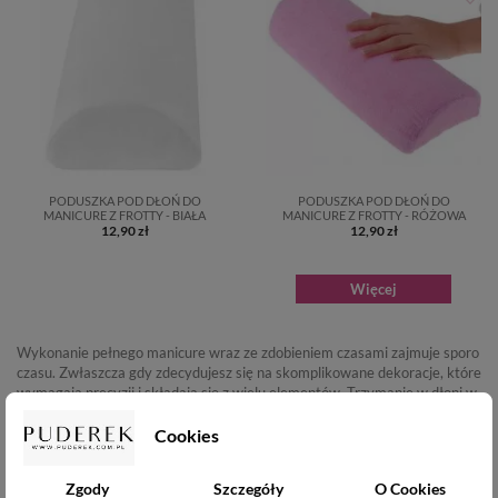
PODUSZKA POD DŁOŃ DO
PODUSZKA POD DŁOŃ DO
MANICURE Z FROTTY - BIAŁA
MANICURE Z FROTTY - RÓŻOWA
12,90 zł
12,90 zł
Więcej
Wykonanie pełnego manicure wraz ze zdobieniem czasami zajmuje sporo
czasu. Zwłaszcza gdy zdecydujesz się na skomplikowane dekoracje, które
wymagają precyzji i składają się z wielu elementów. Trzymanie w dłoni w
jednej pozycji nie jest zbyt komfortowe i może doprowadzić do bolesnego
przeciążenia nadgarstków. Aby temu zapobiec warto się zaopatrzyć w
Cookies
profesjonalną
poduszkę do manicure
, która zapewni rękom odpowiednie
podparcie. Gadżet ten sprawdzi się nie tylko w salonach piękności, ale
Zgody
Szczegóły
O Cookies
również podczas stylizacji paznokci w zaciszu własnego domu.
Poduszka