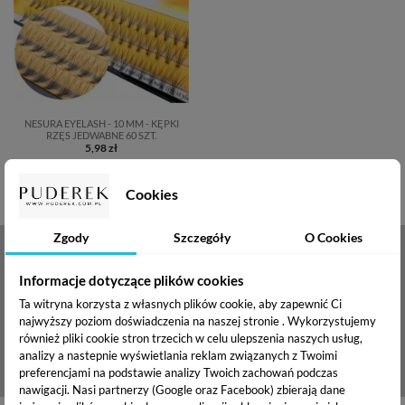
NESURA EYELASH - 10 MM - KĘPKI
RZĘS JEDWABNE 60 SZT.
5,98 zł
Cookies
Dodaj do koszyka
Zgody
Szczegóły
O Cookies
NEWSLETTER
Informacje dotyczące plików cookies
Zapisz się
Ta witryna korzysta z własnych plików cookie, aby zapewnić Ci
najwyższy poziom doświadczenia na naszej stronie . Wykorzystujemy
BĄDŹ NA BIEŻĄCO
również pliki cookie stron trzecich w celu ulepszenia naszych usług,
analizy a nastepnie wyświetlania reklam związanych z Twoimi
preferencjami na podstawie analizy Twoich zachowań podczas
nawigacji.
Nasi partnerzy (Google oraz Facebook) zbierają dane