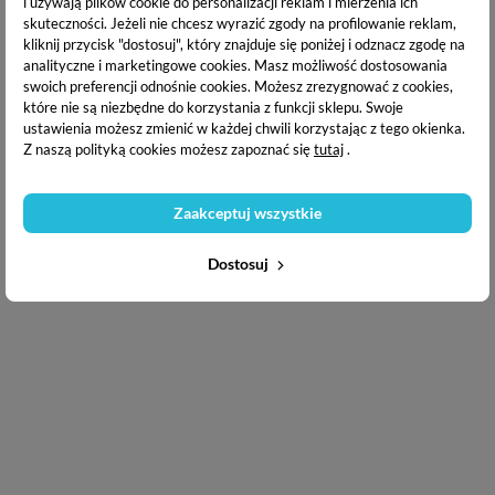
i używają plików cookie do personalizacji reklam i mierzenia ich
skuteczności. Jeżeli nie chcesz wyrazić zgody na profilowanie reklam,
kliknij przycisk "dostosuj", który znajduje się poniżej i odznacz zgodę na
analityczne i marketingowe cookies.
Masz możliwość dostosowania
swoich preferencji odnośnie cookies. Możesz zrezygnować z cookies,
które nie są niezbędne do korzystania z funkcji sklepu. Swoje
ustawienia możesz zmienić w każdej chwili korzystając z tego okienka.
Z naszą polityką cookies możesz zapoznać się
tutaj
.
Copyright © 2020
Puderek.com.pl
Zaakceptuj wszystkie
Dostosuj