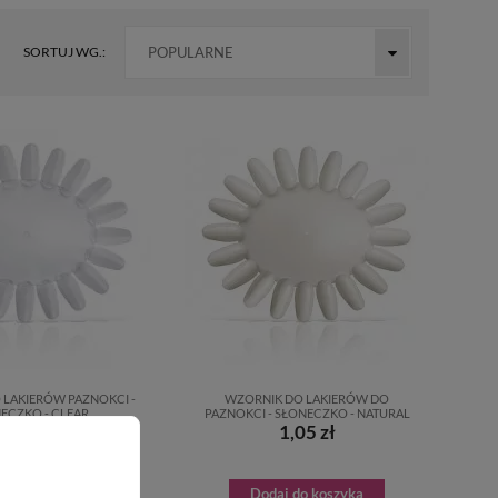
SORTUJ WG.:
POPULARNE
 LAKIERÓW PAZNOKCI -
WZORNIK DO LAKIERÓW DO
ECZKO - CLEAR
PAZNOKCI - SŁONECZKO - NATURAL
1,05 zł
1,05 zł
aj do koszyka
Dodaj do koszyka