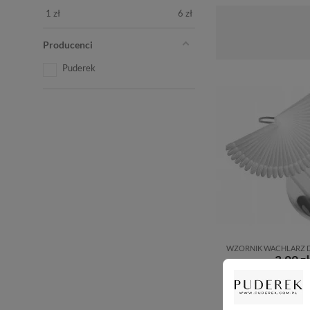
1
zł
6
zł
Producenci
Puderek
WZORNIK WACHLARZ 
3,99 zł