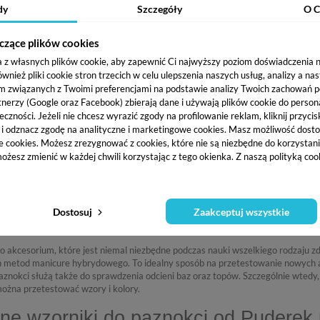
dy
Szczegóły
O C
ilku lat cieszy się niesłabnącą popularnością. Jest uwielbiany przede wszystk
czące plików cookies
wnego, że przedstawicielki płci pięknej regularnie dbają o swoje dłonie i pazno
a z własnych plików cookie, aby zapewnić Ci najwyższy poziom doświadczenia na
jące do pory roku, naszych zainteresowań czy też trendów. Aby jednak tak się 
ież pliki cookie stron trzecich w celu ulepszenia naszych usług, analizy a na
zbędny jest
wzornik do paznokci
dostępny w naszym sklepie.
m związanych z Twoimi preferencjami na podstawie analizy Twoich zachowań 
arto zainwestować we wzorniki do p
tnerzy (Google oraz Facebook) zbierają dane i używają plików cookie do persona
eczności. Jeżeli nie chcesz wyrazić zgody na profilowanie reklam, kliknij przycis
niezbędny gadżet każdej przedstawicielki płci pięknej, która lubi dbać o swoje 
j i odznacz zgodę na analityczne i marketingowe cookies.
Masz możliwość dosto
salonie kosmetycznym, w którym pracuje stylistka paznokci. Dzięki temu jest
e cookies. Możesz zrezygnować z cookies, które nie są niezbędne do korzystania
ierów oraz nietypowe wzory, które może wykonać.
ożesz zmienić w każdej chwili korzystając z tego okienka. Z naszą polityką co
cesoria posiadają także inne zalety. Jedną z nich jest fakt, że pomagają w utrz
m miejscu. Inwestycja we wzorniki paznokci ułatwia pracę z niezdecydowanymi 
 stronie Puderek.pl.
Dostosuj
Zaakceptuj wszystkie
i mistrza
o akcesorium, które jest niemal niezbędne podczas nauki wszelkiego rodzaju zd
h metod manicure hybrydowego. To idealny sposób na przetestowanie nowych akc
paznokci służą także do sprawdzenia odcieni baz oraz topów. Szczególnie wtedy,
można przetestować wzory i kolory.
lne wzorniki do paznokci od Puderek