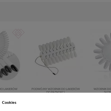
DO LAKIERÓW
PODWÓJNY WZORNIK DO LAKIERÓW
WZORNIK DO
DO PAZNOKCI
SŁON
5,09 zł
Cookies
Dodaj do koszyka
Dod