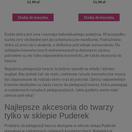
11,90 zł
11,90 zł
Dodaj do koszyka
Dodaj do koszyka
Każda skóra jest inna i wymaga indywidualnego podejścia. W przypadku
suchej cery niezbędne jest jej systematyczne nawilżanie. Podrażniona
skóra aż prosi się o ukojenie, a delikatna potrzebuje wzmocnienia. Do
zabiegów kosmetycznych wykonywanych w domowym zaciszu
potrzebne są nie tylko odpowiednie kosmetyki, ale także
akcesoria do
twarzy
.
Regularna pielęgnacja twarzy to jedyny sposób na młody i zdrowy
wygląd. Aby jednak tak się stało, codzienne rytuały kosmetyczne muszą
być dopasowane do rodzaju skóry oraz jej potrzeb. Oprócz odpowiednich
kremów niezbędne są także
rzeczy do pielęgnacji twarzy
,
które pomagają
w codziennych rytuałach pielęgnacyjnych. Jakie gadżety warto mieć
zawsze pod ręką?
Najlepsze akcesoria do twarzy
tylko w sklepie Puderek
Produkty do pielęgnacji twarzy
dostępne w ofercie sklepu Puderek
pomagają w codziennych zabiegach kosmetycznych. Największą