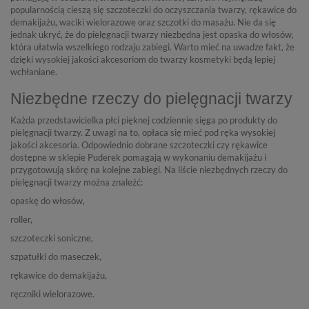
popularnością cieszą się szczoteczki do oczyszczania twarzy, rękawice do
demakijażu, waciki wielorazowe oraz szczotki do masażu. Nie da się
jednak ukryć, że do pielęgnacji twarzy niezbędna jest opaska do włosów,
która ułatwia wszelkiego rodzaju zabiegi. Warto mieć na uwadze fakt, że
dzięki wysokiej jakości
akcesoriom do twarzy
kosmetyki będą lepiej
wchłaniane.
Niezbędne rzeczy do pielęgnacji twarzy
Każda przedstawicielka płci pięknej codziennie sięga po produkty do
pielęgnacji twarzy. Z uwagi na to, opłaca się mieć pod ręka wysokiej
jakości akcesoria. Odpowiednio dobrane szczoteczki czy rękawice
dostępne w sklepie Puderek pomagają w wykonaniu demakijażu i
przygotowują skórę na kolejne zabiegi. Na liście niezbędnych
rzeczy do
pielęgnacji
twarzy można znaleźć:
opaskę do włosów,
roller,
szczoteczki soniczne,
szpatułki do maseczek,
rękawice do demakijażu,
ręczniki wielorazowe.