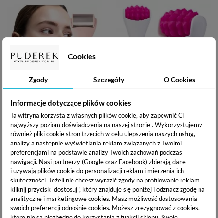
Cookies
Zgody
Szczegóły
O Cookies
Informacje dotyczące plików cookies
ICE ROLLER - CHŁODZĄCY
SILIKONOWY MINI ROLLER DO
MASAŻER DO TWARZY
TWARZY - MASAŻER MAŁY
Ta witryna korzysta z własnych plików cookie, aby zapewnić Ci
25,89 zł
12,37 zł
najwyższy poziom doświadczenia na naszej stronie . Wykorzystujemy
również pliki cookie stron trzecich w celu ulepszenia naszych usług,
analizy a nastepnie wyświetlania reklam związanych z Twoimi
Dodaj do koszyka
Dodaj do koszyka
preferencjami na podstawie analizy Twoich zachowań podczas
nawigacji.
Nasi partnerzy (Google oraz Facebook) zbierają dane
i używają plików cookie do personalizacji reklam i mierzenia ich
skuteczności. Jeżeli nie chcesz wyrazić zgody na profilowanie reklam,
kliknij przycisk "dostosuj", który znajduje się poniżej i odznacz zgodę na
analityczne i marketingowe cookies.
Masz możliwość dostosowania
swoich preferencji odnośnie cookies. Możesz zrezygnować z cookies,
które nie są niezbędne do korzystania z funkcji sklepu. Swoje