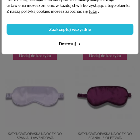
ustawienia możesz zmienić w każdej chwili korzystając z tego okienka.
Z naszą polityką cookies możesz zapoznać się
tutaj
.
Zaakceptuj wszystkie
BUNNY EARS OPASKA DO
SATYNOWA OPASKA NA OCZY DO
WŁOSÓW - RÓŻOWA
SPANIA - CZARNA
11,37 zł
11,90 zł
Dostosuj
Dodaj do koszyka
Dodaj do koszyka
SATYNOWA OPASKA NA OCZY DO
SATYNOWA OPASKA NA OCZY DO
SPANIA - LAWENDOWA
SPANIA - FIOLETOWA