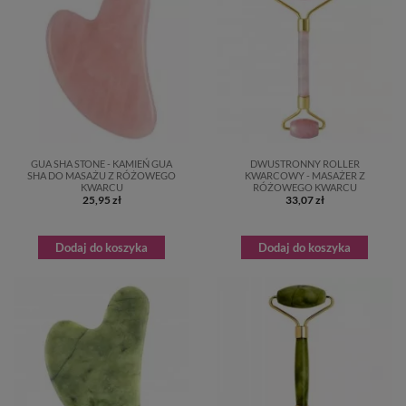
GUA SHA STONE - KAMIEŃ GUA
DWUSTRONNY ROLLER
SHA DO MASAŻU Z RÓŻOWEGO
KWARCOWY - MASAŻER Z
KWARCU
RÓŻOWEGO KWARCU
25,95 zł
33,07 zł
Dodaj do koszyka
Dodaj do koszyka