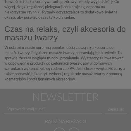
To właśnie te akcesoria gwarantują zdrowy i młody wygląd skóry. Co
więcej, dzięki regularnej pielęgnacji cera staje się odporna na
niekorzystne czynniki. Rytuały oczyszczające to dodatkowo świetna
okazja, aby poświęcić czas tylko dla siebie.
Czas na relaks, czyli akcesoria do
masażu twarzy
W ostatnim czasie ogromną popularnością cieszą się akcesoria do
masażu twarzy. Regularne masaże twarzy poprawiają jej ukrwienie. To
sprawia, że cera wygląda młodo i promiennie. Wystarczy zainwestować
w odpowiednie
produkty do pielęgnacji twarzy
, aby w domowych
warunkach wykonać zabieg rodem ze SPA. Jeśli chcesz wygładzić cerę, a
także poprawić jej koloryt, wykonuj regularnie masaż twarzy z pomocą
kosmetyków i profesjonalnych akcesoriów.
NEWSLETTER
Zapisz się
BĄDŹ NA BIEŻĄCO