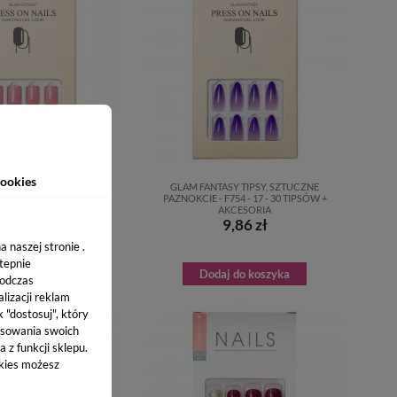
ookies
ASY TIPSY, SZTUCZNE
GLAM FANTASY TIPSY, SZTUCZNE
 - 17 - 30 TIPSÓW +
PAZNOKCIE - F754 - 17 - 30 TIPSÓW +
AKCESORIA
AKCESORIA
9,86 zł
9,86 zł
 naszej stronie .
stepnie
aj do koszyka
Dodaj do koszyka
podczas
lizacji reklam
k "dostosuj", który
sowania swoich
 z funkcji sklepu.
okies możesz