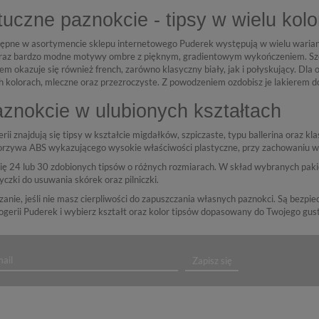
tuczne paznokcie - tipsy w wielu kol
tępne w asortymencie sklepu internetowego Puderek występują w wielu wariant
oraz bardzo modne motywy ombre z pięknym, gradientowym wykończeniem. Szc
okazuje się również french, zarówno klasyczny biały, jak i połyskujący. Dla 
h kolorach, mleczne oraz przezroczyste. Z powodzeniem ozdobisz je lakierem d
aznokcie w ulubionych kształtach
rii znajdują się tipsy w kształcie migdałków, szpiczaste, typu ballerina oraz 
orzywa ABS wykazującego wysokie właściwości plastyczne, przy zachowaniu wy
ię 24 lub 30 zdobionych tipsów o różnych rozmiarach. W skład wybranych pak
tyczki do usuwania skórek oraz pilniczki.
zanie, jeśli nie masz cierpliwości do zapuszczania własnych paznokci. Są bezpiec
gerii Puderek i wybierz kształt oraz kolor tipsów dopasowany do Twojego gus
Zapisz się