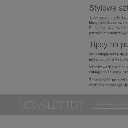
Stylowe sz
Tipsy na paznokcie dos
klasyczne, brokatowe 
Ponadczasowym wyborem 
paznokcie w neutralnyc
Tipsy na p
W katalogu naszej droge
jest z polimerowego tw
W zestawach znajduje s
naklejki do aplikacji, pa
Tipsy to świetne rozwią
dostępną w katalogu dro
NEWSLETTER