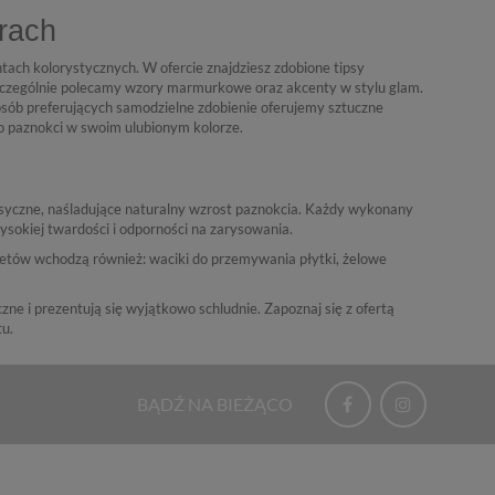
orach
ach kolorystycznych. W ofercie znajdziesz zdobione tipsy
zególnie polecamy wzory marmurkowe oraz akcenty w stylu glam.
osób preferujących samodzielne zdobienie oferujemy sztuczne
o paznokci w swoim ulubionym kolorze.
klasyczne, naśladujące naturalny wzrost paznokcia. Każdy wykonany
sokiej twardości i odporności na zarysowania.
ietów wchodzą również: waciki do przemywania płytki, żelowe
zne i prezentują się wyjątkowo schludnie. Zapoznaj się z ofertą
tu.
BĄDŹ NA BIEŻĄCO