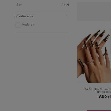
5
zł
14
zł
Producenci
Puderek
TIPSY, SZTUCZNE PAZNO
1D - 24 TIP
9,86 zł