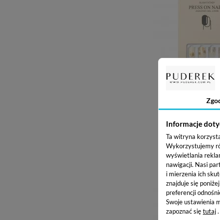
Zgo
GLAM FANTASY TIPSY
PAZNOKCIE - 11 - 3
AKCESORI
9,86 zł
Informacje doty
Ta witryna korzyst
Wykorzystujemy równ
Dodaj do kos
wyświetlania rekla
nawigacji.
Nasi par
i mierzenia ich skut
znajduje się poniże
preferencji odnośni
Swoje ustawienia m
zapoznać się
tutaj
.