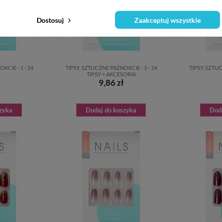
Dostosuj
Zaakceptuj wszystkie
KCIE - 1 - 24
TIPSY, SZTUCZNE PAZNOKCIE - 5 - 24
TIPSY, SZTUC
TIPSY + AKCESORIA
9,86 zł
zyka
Dodaj do koszyka
Dod