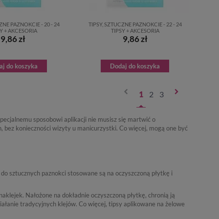
ZNE PAZNOKCIE - 20 - 24
TIPSY, SZTUCZNE PAZNOKCIE - 22 - 24
Y + AKCESORIA
TIPSY + AKCESORIA
9,86 zł
9,86 zł
aj do koszyka
Dodaj do koszyka
1
2
3
ecjalnemu sposobowi aplikacji nie musisz się martwić o
ch, bez konieczności wizyty u manicurzystki. Co więcej, mogą one być
 do sztucznych paznokci stosowane są na oczyszczoną płytkę i
klejek. Nałożone na dokładnie oczyszczoną płytkę, chronią ją
ałanie tradycyjnych klejów. Co więcej, tipsy aplikowane na żelowe