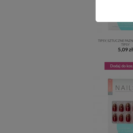
TIPSY, SZTUCZNE PAZNO
TIPSY
5,09 zł
Dodaj do kos