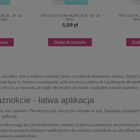
CIE - 18 - 24
TIPSY, SZTUCZNE PAZNOKCIE - 19 - 24
TIPSY, SZTUC
SORIA
TIPSY
TIPS
5,09 zł
zyka
Dodaj do koszyka
Dod
a paznokci, którą możesz wykonać łatwo i szybko w domowym zaciszu. Dzięki sp
lowe tipsy to świetne rozwiązanie, jeśli marzysz o pięknych i zadbanych dłonia
k chcesz, co sprawia, że nigdy nie musisz się nudzić wyglądem swoich paznokci.
znokcie - łatwa aplikacja
na dwa sposoby. Pierwszym jest klasyczna metoda na klej. Specjalne preparaty
aplikację.
znokci mogą być przytwierdzane również za pomocą żelowych, dwustronnych na
ięki stosowaniu żelowych aplikatorów nie narażasz paznokcia na szkodliwe dzi
sowany wielokrotnie.