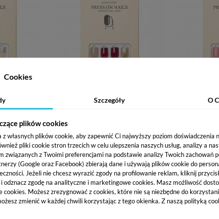
Cookies
dy
Szczegóły
O C
, SZTUCZNE
GLAM FANTASY TIPSY, SZTUCZNE
GLAM FANT
0 TIPSÓW +
PAZNOKCIE - 14 - 30 TIPSÓW +
PAZNOKCIE
A
AKCESORIA
9,86 zł
czące plików cookies
a z własnych plików cookie, aby zapewnić Ci najwyższy poziom doświadczenia na
ież pliki cookie stron trzecich w celu ulepszenia naszych usług, analizy a na
zyka
Dodaj do koszyka
Dod
m związanych z Twoimi preferencjami na podstawie analizy Twoich zachowań 
tnerzy (Google oraz Facebook) zbierają dane i używają plików cookie do persona
eczności. Jeżeli nie chcesz wyrazić zgody na profilowanie reklam, kliknij przycis
j i odznacz zgodę na analityczne i marketingowe cookies.
Masz możliwość dosto
e cookies. Możesz zrezygnować z cookies, które nie są niezbędne do korzystania
ożesz zmienić w każdej chwili korzystając z tego okienka. Z naszą polityką co