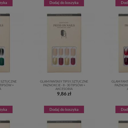
zyka
Dodaj do koszyka
Dod
, SZTUCZNE
GLAM FANTASY TIPSY, SZTUCZNE
GLAM FANT
 TIPSÓW +
PAZNOKCIE - 8 - 30 TIPSÓW +
PAZNOKCI
A
AKCESORIA
9,86 zł
zyka
Dodaj do koszyka
Dod