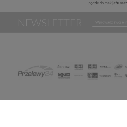
pędzle do makijażu oraz
NEWSLETTER