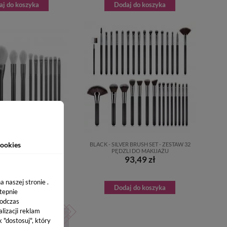
aj do koszyka
Dodaj do koszyka
ookies
USH SET - ZESTAW 12
BLACK - SILVER BRUSH SET - ZESTAW 32
LI DO MAKIJAŻU
PĘDZLI DO MAKIJAŻU
62,30 zł
93,49 zł
 naszej stronie .
Dodaj do koszyka
stepnie
podczas
lizacji reklam
k "dostosuj", który