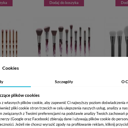
zyka
Dodaj do koszyka
Dod
Cookies
dy
Szczegóły
O C
BRUSH SET -
CRYSTAL PURPLE BRUSH SET - ZESTAW
RUBINE BR
O MAKIJAŻU
10 PĘDZLI DO MAKIJAŻU
PĘDZ
ł
41,50 zł
czące plików cookies
a z własnych plików cookie, aby zapewnić Ci najwyższy poziom doświadczenia na
zyka
Dodaj do koszyka
ież pliki cookie stron trzecich w celu ulepszenia naszych usług, analizy a na
m związanych z Twoimi preferencjami na podstawie analizy Twoich zachowań 
tnerzy (Google oraz Facebook) zbierają dane i używają plików cookie do persona
eczności. Jeżeli nie chcesz wyrazić zgody na profilowanie reklam, kliknij przycis