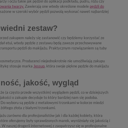
y i oczu takie jak pędzel do aplikacji podkładu, pudru, różu czy
owania twarzy.
Zawierają one wtedy określone modele
pędzli do
posażone w szeroki wybór pędzli pozwolą wykonać nawet najbardziej
owiedni zestaw?
 przed zakupem należy się zastanowić czy będziemy korzystać ze
siadał etui, wtedy pędzle z zestawu będą zawsze przechowywane
transportu pędzli do makijażu. Praktycznym rozwiązaniem są tuby
kosmetyczce. Producenci niejednokrotnie nie umożliwiają zakupu
litykę stosuje marka
Jessup
, która swoje piękne pędzle do makijażu
lność, jakość, wygląd
akże (a często przede wszystkim) wyglądem pędzli, co w dzisiejszych
kości o zakupie decyduje to który bardziej nam się podoba.
i. Do wyboru są pędzle z metalowymi trzonkami w kolorze miedzi
ółtego złota z białymi trzonkami.
żu zarówno dla profesjonalistów jak i dla każdej kobiety, która
 które oferujemy były sprawdzonych marek, wyróżniały się jakością i
 W naszej drogerii internetowej z zaopatrzysz się w profesjonalne