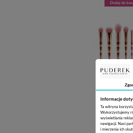
Dodaj do kos
Zgo
UNICORNE ROSE GOLD 
ZESTAW 10 PĘDZLI D
36,30 z
Informacje doty
Ta witryna korzyst
Dodaj do kos
Wykorzystujemy równ
wyświetlania rekla
nawigacji.
Nasi par
i mierzenia ich skut