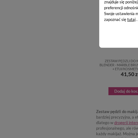
znajduje się poniże
preferencji odnośni
Swoje ustawienia m
zapoznać się
tutaj
.
ZESTAW PĘDZLI DO 
BLENDER - MARBLE BRUSH
+ ETUI/KOSMET
41,50 z
Dodaj do kos
Zestaw pędzli do makij
bardziej precyzyjna, a
dlatego w
drogerii inte
profesjonalnego, ale r
każdy makijaż. Można je