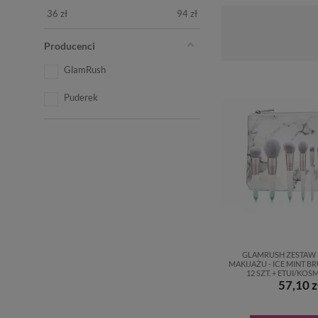
36
zł
94
zł
Producenci
GlamRush
Puderek
GLAMRUSH ZESTAW 
MAKIJAŻU - ICE MINT BR
12 SZT. + ETUI/KO
57,10 z