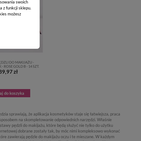
sowania swoich
 z funkcji sklepu.
okies możesz
DZLI DO MAKIJAŻU -
- ROSE GOLD B - 14 SZT.
39,97 zł
aj do koszyka
ia sprawiają, że aplikacja kosmetyków staje się łatwiejsza, praca
ym sposobem na skompletowanie odpowiednich narzędzi. Właśnie
y pędzli do makijażu, które będą służyć nie tylko do użytku
nternetowej dobrane zostały tak, by móc nimi kompleksowo wykonać
które zawierają pędzle do makijażu oczu i te mieszane. W każdym