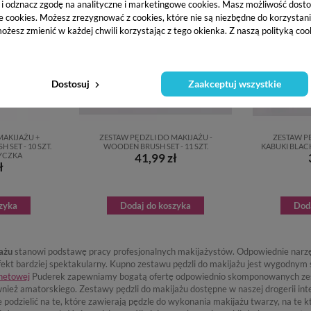
j i odznacz zgodę na analityczne i marketingowe cookies.
Masz możliwość dosto
e cookies. Możesz zrezygnować z cookies, które nie są niezbędne do korzystania
ożesz zmienić w każdej chwili korzystając z tego okienka. Z naszą polityką co
Dostosuj
Zaakceptuj wszystkie
MAKIJAŻU +
ZESTAW PĘDZLI DO MAKIJAŻU -
ZESTAW PĘ
 SET - 10 SZT.
WOODEN BRUSH SET - 11 SZT.
KABUKI BLACK 
YCZKA
41,99 zł
ł
zyka
Dodaj do koszyka
Dod
ażu
stanowi podstawę pracy profesjonalnych makijażystów. Odpowiednie narzędz
 efekt bardziej spektakularny. Kupno zestawu pędzli do makijażu jest wygodn
rnetowej
Puderek zapewniamy bogatą ofertę odpowiednio skomponowanych zestaw
ównież amatorskiego. Zestawy pędzli do makijażu dostępne w naszej drogerii i
 podzielić na te, które zawierają pędzle do wykonania makijażu twarzy, na te 