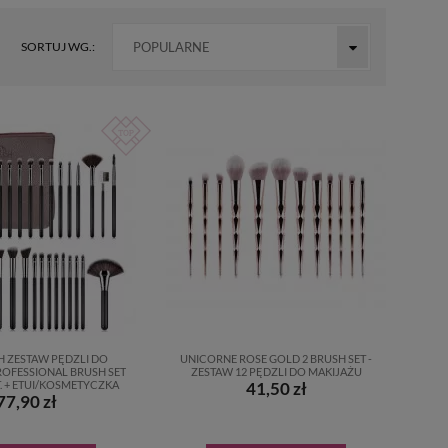
SORTUJ WG.:
POPULARNE
 ZESTAW PĘDZLI DO
UNICORNE ROSE GOLD 2 BRUSH SET -
ROFESSIONAL BRUSH SET
ZESTAW 12 PĘDZLI DO MAKIJAŻU
ZT. + ETUI/KOSMETYCZKA
41,50 zł
77,90 zł