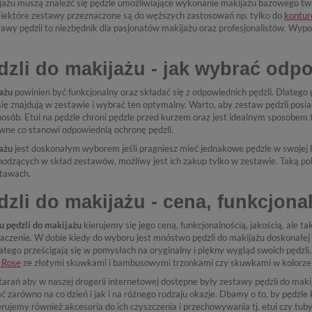
jażu muszą znaleźć się pędzle umożliwiające wykonanie makijażu bazowego twarz
 Niektóre zestawy przeznaczone są do węższych zastosowań np. tylko do
kontur
tawy pędzli to niezbędnik dla pasjonatów makijażu oraz profesjonalistów. Wy
dzli do makijażu - jak wybrać odp
ażu
powinien być funkcjonalny oraz składać się z odpowiednich pędzli. Dlatego
 się znajdują w zestawie i wybrać ten optymalny. Warto, aby zestaw pędzli po
osób. Etui na pędzle chroni pędzle przed kurzem oraz jest idealnym sposobem 
ywne co stanowi odpowiednią ochronę pędzli.
ażu
jest doskonałym wyborem jeśli pragniesz mieć jednakowe pędzle w swojej 
hodzących w skład zestawów, możliwy jest ich zakup tylko w zestawie. Taką po
stawach.
zli do makijażu - cena, funkcjona
u pędzli do makijażu
kierujemy się jego ceną, funkcjonalnością, jakością, ale t
zenie. W dobie kiedy do wyboru jest mnóstwo pędzli do makijażu doskonałej ja
atego prześcigają się w pomysłach na oryginalny i piękny wygląd swoich pędzl
 Rose
ze złotymi skuwkami i bambusowymi trzonkami czy skuwkami w kolorze ż
rań aby w naszej drogerii internetowej dostępne były zestawy pędzli do makija
ć zarówno na co dzień i jak i na różnego rodzaju okazje. Dbamy o to, by pędzle
jemy również akcesoria do ich czyszczenia i przechowywania tj. etui czy tuby.