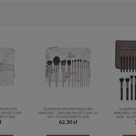
PĘDZLI DO
GLAMRUSH ZESTAW PĘDZLI DO
GLAMRUSH
USH SET G140 -
MAKIJAŻU - GREY BRUSH SET G150 - 12
MAKIJAŻU - P
SMETYCZKA
SZT. + ETUI/KOSMETYCZKA
G250 - 32 S
ł
62,30 zł