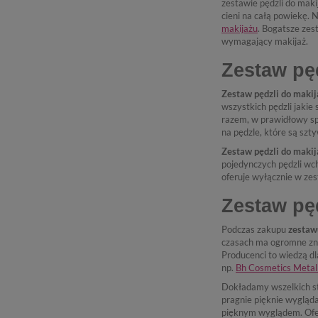
zestawie pędzli do maki
cieni na całą powiekę.
makijażu
. Bogatsze zes
wymagający makijaż.
Zestaw pę
Zestaw pędzli do makij
wszystkich pędzli jakie
razem, w prawidłowy sp
na pędzle, które są szt
Zestaw pędzli do makij
pojedynczych pędzli wc
oferuje wyłącznie w ze
Zestaw pęd
Podczas zakupu
zestaw
czasach ma ogromne znac
Producenci to wiedzą dl
np.
Bh Cosmetics Metal
Dokładamy wszelkich sta
pragnie pięknie wygląda
pięknym wyglądem. Oferu