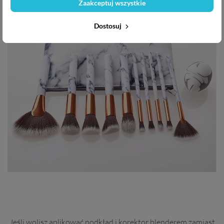
Zaakceptuj wszystkie
Dostosuj
Jeśli wolisz aplikować podkład i korektor blenderem zamiast