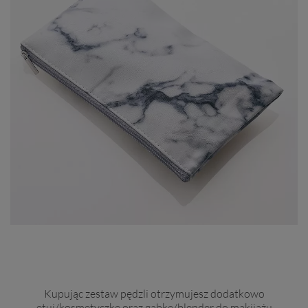
Kupując zestaw pędzli otrzymujesz dodatkowo
etui/kosmetyczkę oraz gąbkę/blender do makijażu