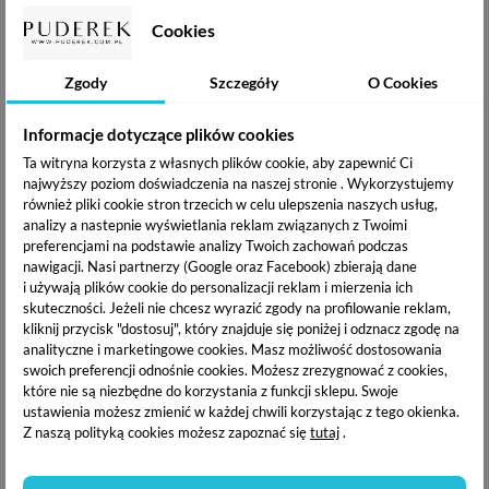
Cookies
Zgody
Szczegóły
O Cookies
Informacje dotyczące plików cookies
Ta witryna korzysta z własnych plików cookie, aby zapewnić Ci
najwyższy poziom doświadczenia na naszej stronie . Wykorzystujemy
również pliki cookie stron trzecich w celu ulepszenia naszych usług,
analizy a nastepnie wyświetlania reklam związanych z Twoimi
preferencjami na podstawie analizy Twoich zachowań podczas
nawigacji.
Nasi partnerzy (Google oraz Facebook) zbierają dane
i używają plików cookie do personalizacji reklam i mierzenia ich
skuteczności. Jeżeli nie chcesz wyrazić zgody na profilowanie reklam,
kliknij przycisk "dostosuj", który znajduje się poniżej i odznacz zgodę na
analityczne i marketingowe cookies.
Masz możliwość dostosowania
swoich preferencji odnośnie cookies. Możesz zrezygnować z cookies,
Zestaw zawiera pędzle do wykonania makijażu twarzy i oczu.
które nie są niezbędne do korzystania z funkcji sklepu. Swoje
Nie zabrakło w nim pędzli, dzięki którym idealnie
ustawienia możesz zmienić w każdej chwili korzystając z tego okienka.
wykonturujesz twarz (do bronzera i rozświetlacza), a także do
Z naszą polityką cookies możesz zapoznać się
tutaj
.
blendowania cieni.