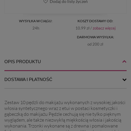
Dodaj do listy życzeń
WYSYŁKA W CIĄGU:
KOSZT DOSTAWY OD:
24h
10.99 zł /
zobacz więcej
DARMOWA WYSYŁKA:
od 200 zł
OPIS PRODUKTU
DOSTAWA I PŁATNOŚĆ
Zestaw 10 pędzli do makijażu wykonanych z wysokiej jakości
włosia syntetycznego wraz z etui w postaci kosmetyczki i
gąbeczką do makijażu Pędzle cechują się nie tylko pięknym
wyglądem, ale także niezwykłą miękkością włosia i jakością
wykonania. Trzonki wykonane są z drewna i pomalowane