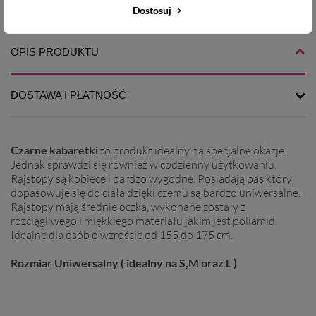
13,90 zł
13,90 zł
Dostosuj
OPIS PRODUKTU
DOSTAWA I PŁATNOŚĆ
Czarne kabaretki
to produkt idealny na specjalne okazje.
Jednak sprawdzi się również w codzienny użytkowaniu.
Rajstopy są kobiece i bardzo wygodne. Posiadają pas który
dopasowuje się do ciała dzięki czemu są bardzo uniwersalne.
Rajstopy mają średnie oczka, wykonane zostały z
rozciągliwego i miękkiego materiału jakim jest poliamid.
Idealne dla osób o wzroście od 155 do 175 cm.
Rozmiar Uniwersalny ( idealny na S,M oraz L )