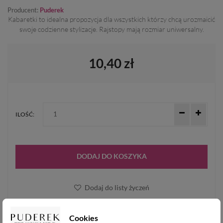
Producent:
Puderek
Kabaretki to idealna propozycja dla wszystkich którzy chcą urozmaicić
swoje codzienne stylizacje. Rajstopy mają rozmiar uniwersalny.
10,40 zł
ILOŚĆ:
DODAJ DO KOSZYKA
Dodaj do listy życzeń
Cookies
NUMER KATALOGOWY:
KOSZT DOSTAWY OD: