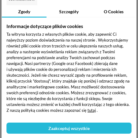
0685071335833
10.99 zł /
zobacz więcej
Zgody
Szczegóły
O Cookies
WYSYŁKA W CIĄGU:
DARMOWA WYSYŁKA:
24h
od 200 zł
Informacje dotyczące plików cookies
Ta witryna korzysta z własnych plików cookie, aby zapewnić Ci
PUDEREK PRODUKTY
najwyższy poziom doświadczenia na naszej stronie . Wykorzystujemy
również pliki cookie stron trzecich w celu ulepszenia naszych usług,
POWIĄZANE
analizy a nastepnie wyświetlania reklam związanych z Twoimi
preferencjami na podstawie analizy Twoich zachowań podczas
nawigacji.
Nasi partnerzy (Google oraz Facebook) zbierają dane
i używają plików cookie do personalizacji reklam i mierzenia ich
skuteczności. Jeżeli nie chcesz wyrazić zgody na profilowanie reklam,
kliknij przycisk "dostosuj", który znajduje się poniżej i odznacz zgodę na
analityczne i marketingowe cookies.
Masz możliwość dostosowania
swoich preferencji odnośnie cookies. Możesz zrezygnować z cookies,
które nie są niezbędne do korzystania z funkcji sklepu. Swoje
ustawienia możesz zmienić w każdej chwili korzystając z tego okienka.
Z naszą polityką cookies możesz zapoznać się
tutaj
.
Zaakceptuj wszystkie
Czarne rajstopy, kabaretki
Czarne rajstopy, kabaretki
- Drobne oczka (4)
- Średnie oczka (2)