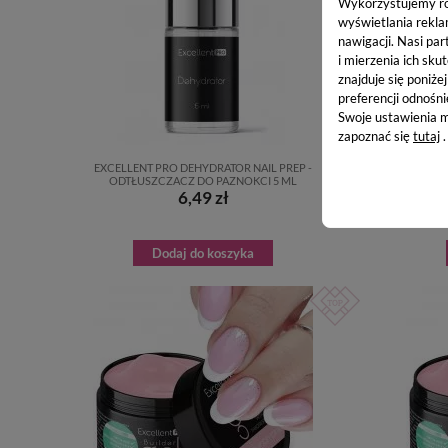
Wykorzystujemy równ
wyświetlania rekla
nawigacji.
Nasi par
i mierzenia ich skut
znajduje się poniże
preferencji odnośni
Swoje ustawienia m
zapoznać się
tutaj
.
EXCELLENT PRO DEHYDRATOR NAIL PREP -
EXCELL
ODTŁUSZCZACZ DO PAZNOKCI 5 ML
ODTŁ
6,49 zł
Dodaj do koszyka