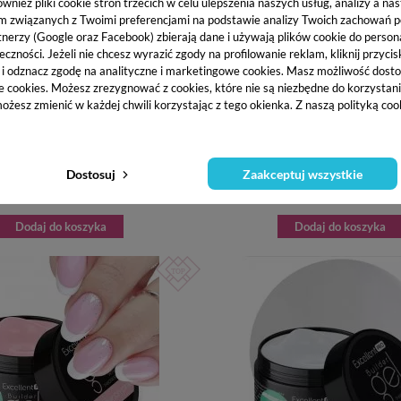
ież pliki cookie stron trzecich w celu ulepszenia naszych usług, analizy a na
m związanych z Twoimi preferencjami na podstawie analizy Twoich zachowań 
tnerzy (Google oraz Facebook) zbierają dane i używają plików cookie do persona
eczności. Jeżeli nie chcesz wyrazić zgody na profilowanie reklam, kliknij przycis
j i odznacz zgodę na analityczne i marketingowe cookies.
Masz możliwość dosto
e cookies. Możesz zrezygnować z cookies, które nie są niezbędne do korzystania
ożesz zmienić w każdej chwili korzystając z tego okienka. Z naszą polityką co
ENT PRO DEHYDRATOR NAIL PREP -
EXCELLENT PRO BUILDER GEL WITH 
USZCZACZ DO PAZNOKCI 11 ML
- BUDUJĄCY ŻEL Z TIKSOTROPIĄ FRENC
Dostosuj
Zaakceptuj wszystkie
9,49 zł
49,86 zł
Dodaj do koszyka
Dodaj do koszyka