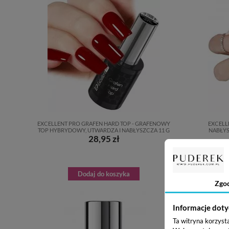
EXCELLENT PRO GRAFEN HARD TOP - GRAFENOWY
EXCELL
TOP HYBRYDOWY, UTWARDZA I NABŁYSZCZA 11 G
NABŁY
28,95 zł
Dodaj do koszyka
Zgo
Informacje doty
Ta witryna korzyst