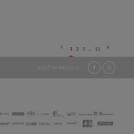
1
2
3
...
11
BĄDŹ NA BIEŻĄCO