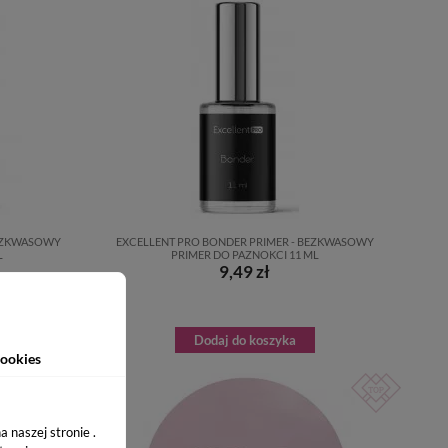
BEZKWASOWY
EXCELLENT PRO BONDER PRIMER - BEZKWASOWY
L
PRIMER DO PAZNOKCI 11 ML
9,49 zł
Dodaj do koszyka
ookies
 naszej stronie .