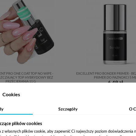
ENT PRO ONE COAT TOP NO WIPE -
EXCELLENT PRO BONDER PRIMER - 
SZCZAJĄCY TOP HYBRYDOWY BEZ
PRIMER DO PAZNOKCI 5 M
PRZECIERANIA 11 G
6,49 zł
28,97 zł
Cookies
Dodaj do koszyka
Dodaj do koszyka
dy
Szczegóły
O C
czące plików cookies
a z własnych plików cookie, aby zapewnić Ci najwyższy poziom doświadczenia na