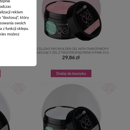
stepnie
podczas
lizacji reklam
k "dostosuj", który
sowania swoich
 z funkcji sklepu.
okies możesz
THIXOTHROPY
EXCELLENT PRO BUILDER GEL WITH THIXOTHROPY
H PINK 50 G
- BUDUJĄCY ŻEL Z TIKSOTROPIĄ FRENCH PINK 15 G
29,86 zł
Dodaj do koszyka