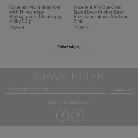
Excellent Pro Builder Gel
Excellent Pro One Coat
with Thixothropy -
Speed Base Rubber Base -
Budujący żel z tiksotropią
Baza kauczukowa Madame
Milky 50 g
7 ml
49,86 zł
17,86 zł
Pokaż więcej
NEWSLETTER
Zapisz się
BĄDŹ NA BIEŻĄCO