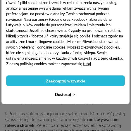
również pliki cookie stron trzecich w celu ulepszenia naszych usług,
Uwaga!
Aby uzyskać jak najlepszą przyczepność żelu oraz ze
analizy a nastepnie wyświetlania reklam związanych z Twoimi
względu na zawartość drobiny przed nałożeniem zalecamy
preferencjami na podstawie analizy Twoich zachowań podczas
nawigacji.
Nasi partnerzy (Google oraz Facebook) zbierają dane
wykonać wcierkę z przeźroczystej bazy. Rekomendujemy
i używają plików cookie do personalizacji reklam i mierzenia ich
użycie Excellent PRO One Coat Multifunction Grafen Base.
skuteczności. Jeżeli nie chcesz wyrazić zgody na profilowanie reklam,
kliknij przycisk "dostosuj", który znajduje się poniżej i odznacz zgodę na
analityczne i marketingowe cookies.
Masz możliwość dostosowania
swoich preferencji odnośnie cookies. Możesz zrezygnować z cookies,
✨Posiada
właściwości tiksotropowe
co sprawia, że żel ten
które nie są niezbędne do korzystania z funkcji sklepu. Swoje
charakteryzuje się zmienną konsystencją oraz
zapewnia
ustawienia możesz zmienić w każdej chwili korzystając z tego okienka.
pełną kontrolę
nad aplikowanym produktem. W pojemniku
Z naszą polityką cookies możesz zapoznać się
tutaj
.
sprawia wrażenie gęstego, lecz po nałożeniu na płytkę
paznokcia oraz podczas manewrowania pędzelkiem staje się
rzadszy. Ta specjalna formuła została opracowana w oparciu
Zaakceptuj wszystkie
o doświadczenie stylistek, aby
przyspieszyć i ułatwić
codzienną pracę
. Tiksotropia w połączeniu z
Dostosuj
najlepszymi
właściwościami samopoziomującymi
daje
gwarancję uzyskania idealnej, niespływającej kropli.
✨Podczas polimeryzacji nie odkształca się. Mimo dość gęstej
konsystencji delikatnie poziomuje się, ale
nie spływa
i
nie
zalewa skórek
. Żele z "pamięcią cieczy" świetnie sprawdzą