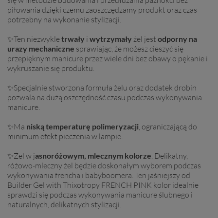
się w metodzie budowania i przedłużania paznokci bez
piłowania dzięki czemu zaoszczędzamy produkt oraz czas
potrzebny na wykonanie stylizacji.
✨Ten niezwykle
trwały
i
wytrzymały
żel jest
odporny na
urazy mechaniczne
sprawiając, że możesz cieszyć się
przepięknym manicure przez wiele dni bez obawy o pękanie i
wykruszanie się produktu.
✨Specjalnie stworzona formuła żelu oraz dodatek drobin
pozwala na dużą oszczędność czasu podczas wykonywania
manicure.
✨Ma
niską temperaturę polimeryzacji
, ograniczającą do
minimum efekt pieczenia w lampie.
✨Żel w j
asnoróżowym, mlecznym kolorze
. Delikatny,
różowo-mleczny żel będzie doskonałym wyborem podczas
wykonywania frencha i babyboomera. Ten jaśniejszy od
Builder Gel with Thixotropy FRENCH PINK kolor idealnie
sprawdzi się podczas wykonywania manicure ślubnego i
naturalnych, delikatnych stylizacji.