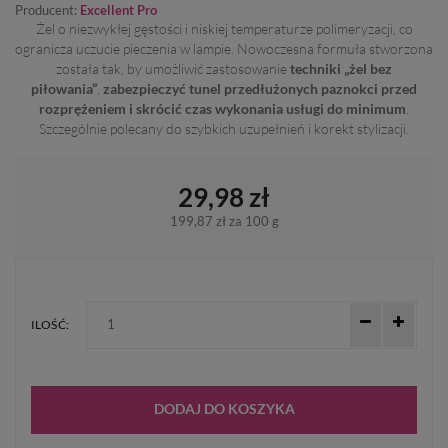
Producent:
Excellent Pro
Żel o niezwykłej gęstości i niskiej temperaturze polimeryzacji, co
ogranicza uczucie pieczenia w lampie.
Nowoczesna formuła stworzona
została tak, by umożliwić zastosowanie
techniki „żel bez
piłowania”
,
zabezpieczyć tunel przedłużonych paznokci przed
rozprężeniem i skrócić czas wykonania usługi do minimum
.
Szczególnie polecany do szybkich uzupełnień i korekt stylizacji.
29,98 zł
199,87 zł
za 100 g
ILOŚĆ:
DODAJ DO KOSZYKA