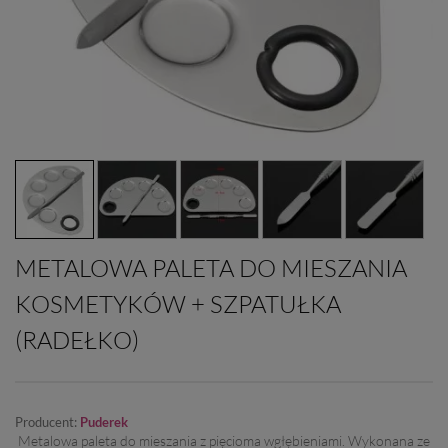
METALOWA PALETA DO MIESZANIA
KOSMETYKÓW + SZPATUŁKA
(RADEŁKO)
Producent:
Puderek
Metalowa paleta do mieszania z pięcioma wgłębieniami. Wykonana ze