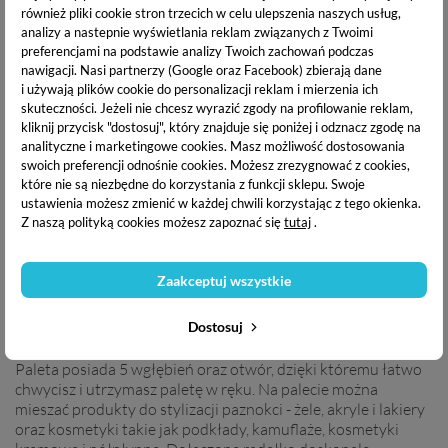
również pliki cookie stron trzecich w celu ulepszenia naszych usług,
24h
10.99 zł /
zobacz więcej
analizy a nastepnie wyświetlania reklam związanych z Twoimi
DARMOWA WYSYŁKA:
preferencjami na podstawie analizy Twoich zachowań podczas
od 200 zł
nawigacji.
Nasi partnerzy (Google oraz Facebook) zbierają dane
i używają plików cookie do personalizacji reklam i mierzenia ich
skuteczności. Jeżeli nie chcesz wyrazić zgody na profilowanie reklam,
kliknij przycisk "dostosuj", który znajduje się poniżej i odznacz zgodę na
OPIS PRODUKTU
analityczne i marketingowe cookies.
Masz możliwość dostosowania
swoich preferencji odnośnie cookies. Możesz zrezygnować z cookies,
które nie są niezbędne do korzystania z funkcji sklepu. Swoje
DANE TECHNICZNE
ustawienia możesz zmienić w każdej chwili korzystając z tego okienka.
Z naszą polityką cookies możesz zapoznać się
tutaj
.
DOSTAWA I PŁATNOŚĆ
Zaakceptuj wszystkie
Dostosuj
Profesjonalna paleta do mieszania wykonana ze stali
nierdzewnej oraz z dołączonym dwustronnym radełkiem.
Paleta posiada 5 wgłębień oraz otwór, dzięki któremu łatwo
chwycisz i utrzymasz paletę w ręku. Na palecie można
mieszać produkty do stylizacji paznokci - żele, akryle i lakiery
oraz kosmetyki takie jak podkłady, kamuflaże, kosmetyki