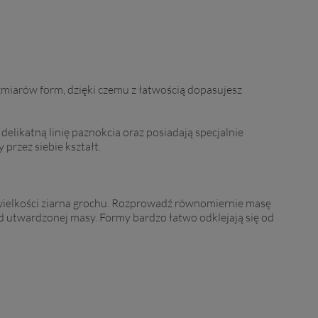
miarów form, dzięki czemu z łatwością dopasujesz
delikatną linię paznokcia oraz posiadają specjalnie
rzez siebie kształt.
 wielkości ziarna grochu. Rozprowadź równomiernie masę
 od utwardzonej masy. Formy bardzo łatwo odklejają się od