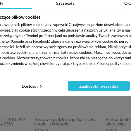
dy
Szczegóły
O C
czące plików cookies
a z własnych plików cookie, aby zapewnić Ci najwyższy poziom doświadczenia na
K
ież pliki cookie stron trzecich w celu ulepszenia naszych usług, analizy a na
m związanych z Twoimi preferencjami na podstawie analizy Twoich zachowań 
tnerzy (Google oraz Facebook) zbierają dane i używają plików cookie do persona
eczności. Jeżeli nie chcesz wyrazić zgody na profilowanie reklam, kliknij przycis
j i odznacz zgodę na analityczne i marketingowe cookies.
Masz możliwość dosto
e cookies. Możesz zrezygnować z cookies, które nie są niezbędne do korzystania
ożesz zmienić w każdej chwili korzystając z tego okienka. Z naszą polityką co
Dostosuj
Zaakceptuj wszystkie
kci - JMD-207
Zestaw 5 pędzli do aplikacji żelu,
Brokat konfet
na 35W
akrylu i akrylożelu
złoty holo
12,86 zł
6,99 zł