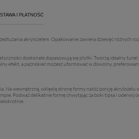
STAWA I PŁATNOŚĆ
edłużania akrylożelem. Opakowanie zawiera dziesięć różnych roz
astyczności doskonale dopasowują się płytki. Tworzą idealny tunel, 
ny efekt, a paznokieć możesz uformować w dowolny, preferowany p
a. Na wewnętrzną, wklęsłą stronę formy nałóż porcję akrylożelu
ampie. Podważ delikatnie formę chwytając za boki tipsa i oderwij
ielokrotnie.