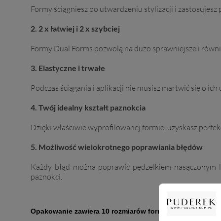
Formy ściągniesz po utwardzeniu stylizacji i zastosujesz
2. 2 x łatwiej i 2 x szybciej
Formy Dual Forms pozwolą na dużo sprawniejsze i równ
3. Elastyczne i trwałe
Podczas ściągania i aplikacji nie musisz martwić się o ich
4. Twój idealny kształt paznokcia
Dzięki właściwie wyprofilowanej formie, uzyskasz perfek
5. Możliwość wielokrotnego poprawiania błędów
Każdy błąd można poprawić pędzelkiem nasączonym li
paznokci.
Opakowanie zawiera 10 rozmiarów form po 10 sztuk.