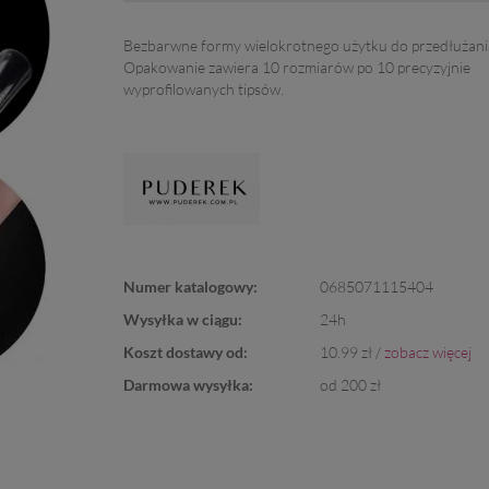
Bezbarwne formy wielokrotnego użytku do przedłużania
Opakowanie zawiera 10 rozmiarów po 10 precyzyjnie
wyprofilowanych tipsów.
Numer katalogowy:
0685071115404
Wysyłka w ciągu:
24h
Koszt dostawy od:
10.99 zł /
zobacz więcej
Darmowa wysyłka:
od 200 zł