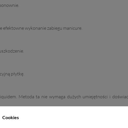
 ponownie.
ie efektowne wykonanie zabiegu manicure.
 uszkodzenie.
cyjną płytkę.
quidem. Metoda ta nie wymaga dużych umiejętności i doświadc
Cookies