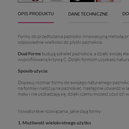
OPIS PRODUKTU
DANE TECHNICZNE
DO
Formy do przedłużania paznokci innowacyjną metodą prz
odpowiednie wielkości do płytki paznokcia.
Dual Forms
budują szkielet paznokcia, a dzięki swojej el
wyprofilowaną krzywą C. Dzięki formom uzyskasz natural
Sposób użycia:
Dopasuj rozmiar formy do swojego naturalnego paznokci
na formie i nałóż ją na paznokieć. Następnie utwardź w l
masy i nie uszkadzają się, dzięki czemu możesz użyć ich w
Nowatorskie rozwiązania, jakie dają formy:
1. Możliwość wielokrotnego użytku