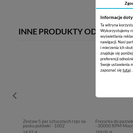
Zgo
Informacje doty
Ta witryna korzyst
INNE PRODUKTY OD PUDERE
Wykorzystujemy równ
wyświetlania rekla
nawigacji.
Nasi par
i mierzenia ich skut
znajduje się poniże
preferencji odnośni
Swoje ustawienia m
zapoznać się
tutaj
.
Zestaw 5 par sztucznych rzęs na
Frezarka do pazno
pasku połówki - 1002
- 30000 RPM Moc
14,97 zł
189,00 zł