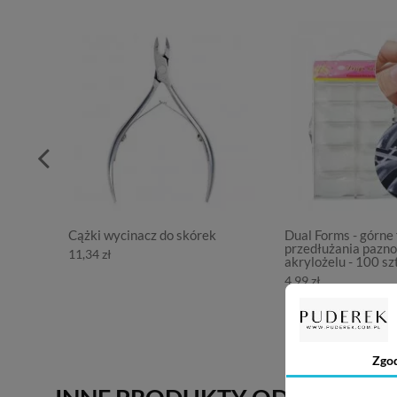
Cążki wycinacz do skórek
Dual Forms - górne
przedłużania pazno
11,34 zł
akrylożelu - 100 szt
4,99 zł
Zgo