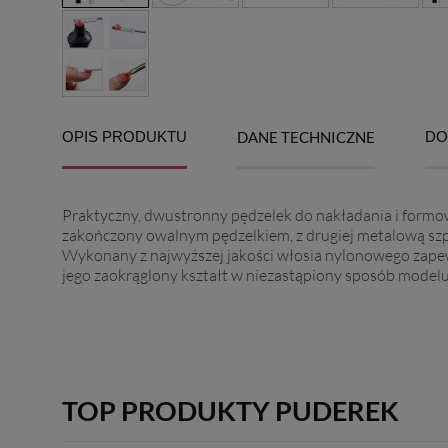
OPIS PRODUKTU
DANE TECHNICZNE
DO
Praktyczny, dwustronny pędzelek do nakładania i formowa
zakończony owalnym pędzelkiem, z drugiej metalową sz
Wykonany z najwyższej jakości włosia nylonowego zapew
jego zaokrąglony kształt w niezastąpiony sposób modeluj
TOP PRODUKTY PUDEREK