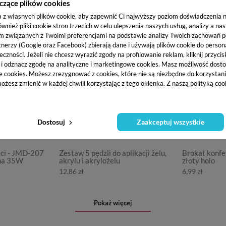
K
czące plików cookies
a z własnych plików cookie, aby zapewnić Ci najwyższy poziom doświadczenia na
ież pliki cookie stron trzecich w celu ulepszenia naszych usług, analizy a na
m związanych z Twoimi preferencjami na podstawie analizy Twoich zachowań 
tnerzy (Google oraz Facebook) zbierają dane i używają plików cookie do persona
eczności. Jeżeli nie chcesz wyrazić zgody na profilowanie reklam, kliknij przycis
j i odznacz zgodę na analityczne i marketingowe cookies.
Masz możliwość dosto
e cookies. Możesz zrezygnować z cookies, które nie są niezbędne do korzystania
ożesz zmienić w każdej chwili korzystając z tego okienka. Z naszą polityką co
Dostosuj
Zaakceptuj wszystkie
kci - JMD-207
Zestaw 5 pędzli do aplikacji żelu,
Brokat konfet
na 35W
akrylu i akrylożelu
złoty holo
12,86 zł
6,99 zł
Pokaż więcej