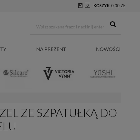
0
KOSZYK
0,00 ZŁ
TY
NA PREZENT
NOWOŚCI
EL ZE SZPATUŁKĄ DO
ELU