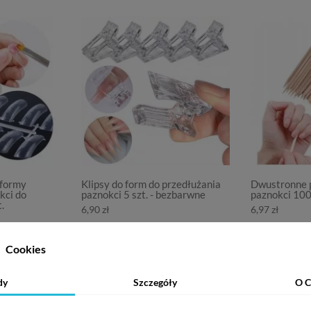
 formy
Klipsy do form do przedłużania
Dwustronne p
kci do
paznokci 5 szt. - bezbarwne
paznokci 100 
.
6,90 zł
6,97 zł
Cookies
Pokaż więcej
dy
Szczegóły
O C