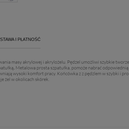
STAWA I PŁATNOŚĆ
nia masy akrylowej i akrylożelu. Pędzel umożliwi szybkie tworzeni
.
patułką
Metalowa prosta szpatułka, pomoże nabrać odpowiednią il
niają wysoki komfort pracy. Końcówka z z pędzlem w szybki i pr
e żel w okolicach skórek.