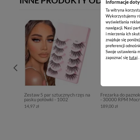
INNE PRODUKTY OD PUDERE
Informacje doty
Ta witryna korzyst
Wykorzystujemy równ
wyświetlania rekla
nawigacji.
Nasi par
i mierzenia ich skut
znajduje się poniże
preferencji odnośni
Swoje ustawienia m
zapoznać się
tutaj
.
Zestaw 5 par sztucznych rzęs na
Frezarka do pazno
pasku połówki - 1002
- 30000 RPM Moc
14,97 zł
189,00 zł