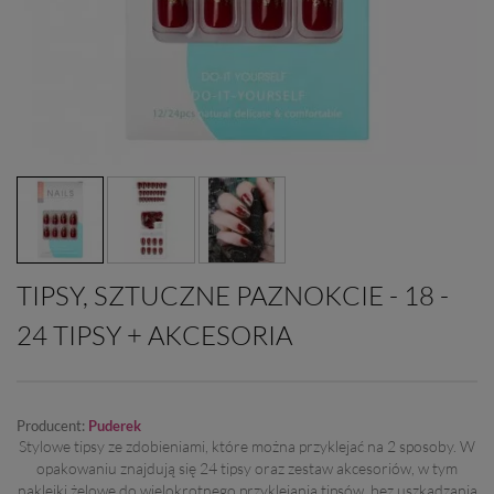
TIPSY, SZTUCZNE PAZNOKCIE - 18 -
24 TIPSY + AKCESORIA
Producent:
Puderek
Stylowe tipsy ze zdobieniami, które można przyklejać na 2 sposoby. W
opakowaniu znajdują się 24 tipsy oraz zestaw akcesoriów, w tym
naklejki żelowe do wielokrotnego przyklejania tipsów, bez uszkadzania