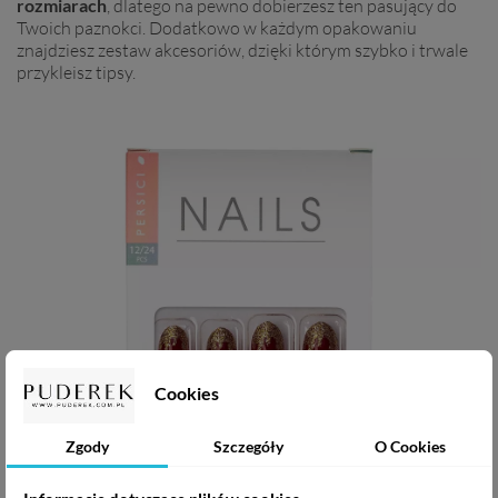
rozmiarach
, dlatego na pewno dobierzesz ten pasujący do
Twoich paznokci. Dodatkowo w każdym opakowaniu
znajdziesz zestaw akcesoriów, dzięki którym szybko i trwale
przykleisz tipsy.
Cookies
Zgody
Szczegóły
O Cookies