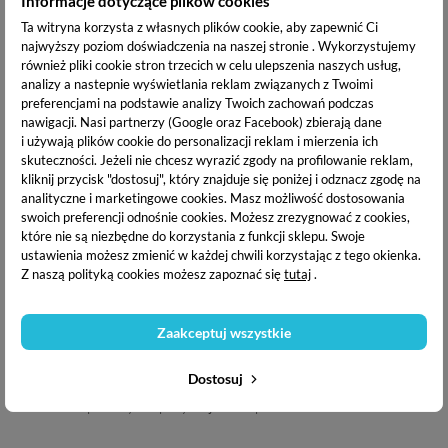
Informacje dotyczące plików cookies
Ta witryna korzysta z własnych plików cookie, aby zapewnić Ci
najwyższy poziom doświadczenia na naszej stronie . Wykorzystujemy
również pliki cookie stron trzecich w celu ulepszenia naszych usług,
analizy a nastepnie wyświetlania reklam związanych z Twoimi
preferencjami na podstawie analizy Twoich zachowań podczas
nawigacji.
Nasi partnerzy (Google oraz Facebook) zbierają dane
i używają plików cookie do personalizacji reklam i mierzenia ich
Uwaga! Do tipsów nie jest dołączony klej do tipsów.
skuteczności. Jeżeli nie chcesz wyrazić zgody na profilowanie reklam,
kliknij przycisk "dostosuj", który znajduje się poniżej i odznacz zgodę na
analityczne i marketingowe cookies.
Masz możliwość dostosowania
Opakowanie zawiera:
swoich preferencji odnośnie cookies. Możesz zrezygnować z cookies,
które nie są niezbędne do korzystania z funkcji sklepu. Swoje
24 tipsy;
ustawienia możesz zmienić w każdej chwili korzystając z tego okienka.
Z naszą polityką cookies możesz zapoznać się
tutaj
.
patyczek do odsuwania skórek;
nasączony wacik do przemywania płytki;
Zaakceptuj wszystkie
mini pilniczek;
Dostosuj
24 żelowe plastry do przyklejania tipsów.