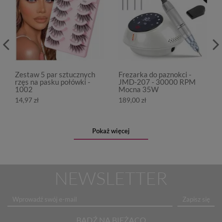
Zestaw 5 par sztucznych
Frezarka do paznokci -
rzęs na pasku połówki -
JMD-207 - 30000 RPM
1002
Mocna 35W
14,97 zł
189,00 zł
Pokaż więcej
NEWSLETTER
Zapisz się
BĄDŹ NA BIEŻĄCO