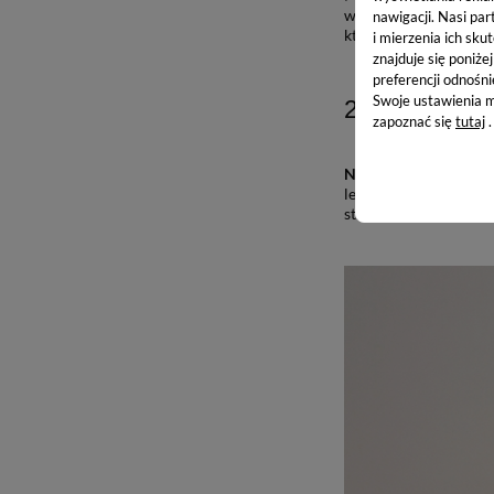
wśród perfum
Made I
nawigacji.
Nasi par
która często powstrz
i mierzenia ich skut
znajduje się poniże
preferencji odnośni
Swoje ustawienia m
2.
Różnorod
zapoznać się
tutaj
.
Niewątpliwym plusem
lekkich, owocowych c
stworzyć zestaw dla p