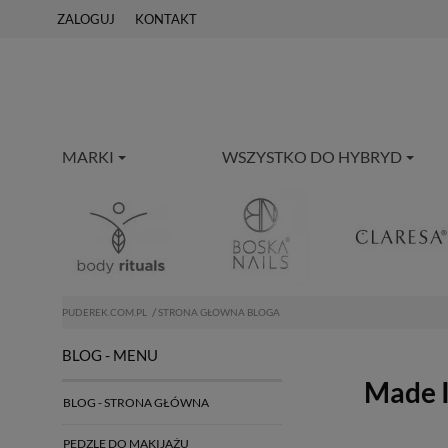
ZALOGUJ
KONTAKT
MARKI
WSZYSTKO DO HYBRYD
PUDEREK.COM.PL
STRONA GŁOWNA BLOGA
BLOG - MENU
Made I
BLOG - STRONA GŁÓWNA
PĘDZLE DO MAKIJAŻU