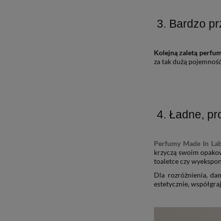
3. Bardzo pr
Kolejną zaletą perfu
za tak dużą pojemnoś
4. Ładne, pr
Perfumy Made In La
krzyczą swoim opak
toaletce czy wyekspo
Dla rozróżnienia, da
estetycznie, współgraj