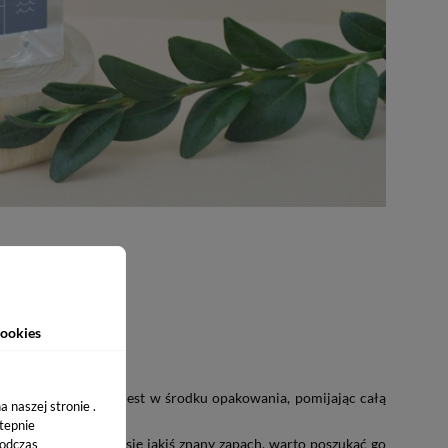
 In Lab
ookies
a wnętrze i to co jest w środku opakowania, pomijając całą
 naszej stronie .
na perfum wzrasta.
stepnie
Jeżeli podoba nam się jakiś znany zapach, warto poszukać go
podczas