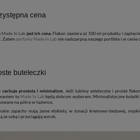
zystępna cena
m
Made In Lab
jest ich cena
. Flakon zawiera aż 100 ml produktu i zapłaci
ć. Zatem
perfumy
Made In Lab
nie nadszarpną naszego portfela i w ceni
oste buteleczki
b
cechuje prostota i minimalizm
. Jeśli lubimy estetyczne i proste flak
owaniem to
Made In Lab
będą dobrym wyborem. Minimalistyczne butelki i 
nowane na półce w łazience.
mskie zapachy mają jasne etykiety, w tonacji kremowo-beżowej, męsk
ą ze sobą i przyciągają wzrok.