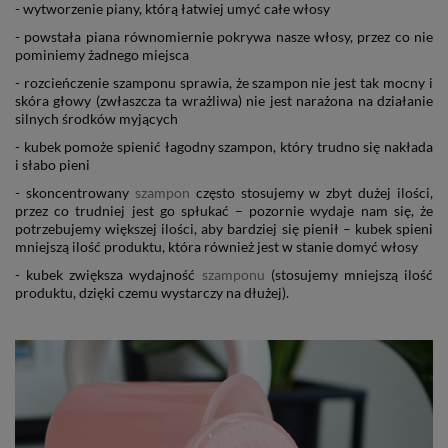
- wytworzenie piany, którą łatwiej umyć całe włosy
- powstała piana równomiernie pokrywa nasze włosy, przez co nie
pominiemy żadnego miejsca
- rozcieńczenie szamponu sprawia, że szampon nie jest tak mocny i
skóra głowy (zwłaszcza ta wrażliwa) nie jest narażona na działanie
silnych środków myjących
- kubek pomoże spienić łagodny szampon, który trudno się nakłada
i słabo pieni
- skoncentrowany
szampon
często stosujemy w zbyt dużej ilości,
przez co trudniej jest go spłukać – pozornie wydaje nam się, że
potrzebujemy większej ilości, aby bardziej się pienił – kubek spieni
mniejszą ilość produktu, która również jest w stanie domyć włosy
- kubek zwiększa wydajność
szamponu
(stosujemy mniejszą ilość
produktu, dzięki czemu wystarczy na dłużej).