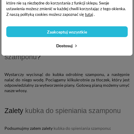
które nie są niezbędne do korzystania z funkcji sklepu. Swoje
ustawienia możesz zmienić w każdej chwili korzystając z tego okienka.
Z naszą polityką cookies możesz zapoznać się
tutaj
.
Zaakceptuj wszystkie
Dostosuj
Jak używać
kubka do spieniania
szamponu
?
Wystarczy wycisnąć do kubka odrobinę szamponu, a następnie
nalać do niego wodę. Pociągamy kilkukrotnie za tłoczek, który jest
odpowiedzialny za wytworzenie piany. Gotową pianą możemy umyć
nasze włosy.
Zalety
kubka do spieniania szamponu
Podsumujmy zatem zalety
kubka do spieniania szamponu
: