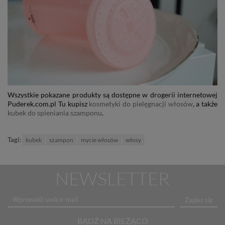
Wszystkie pokazane produkty są dostępne w drogerii internetowej
Puderek.com.pl Tu kupisz
kosmetyki do pielęgnacji włosów
, a także
kubek do spieniania szamponu
.
Tagi:
kubek
szampon
mycie włosów
włosy
NEWSLETTER
Zapisz się
BĄDŹ NA BIEŻĄCO