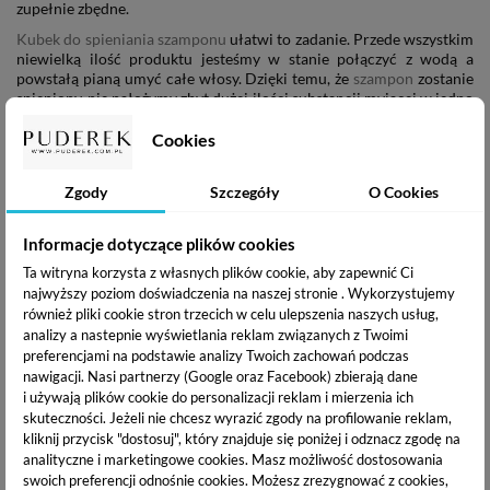
zupełnie zbędne.
Kubek do spieniania szamponu
ułatwi to zadanie. Przede wszystkim
niewielką ilość produktu jesteśmy w stanie połączyć z wodą a
powstałą pianą umyć całe włosy. Dzięki temu, że
szampon
zostanie
spieniony, nie nałożymy zbyt dużej ilości substancji myjącej w jedno
miejsce, a rozprowadzimy ją równomiernie po całych włosach.
Rozcieńczony
szampon
nie podrażni skóry głowy, z pewnością jest
Cookies
to lepsze rozwiązanie dla wrażliwej bądź podrażnionej skóry, która
nie lubi się z silnymi środkami.
Kubek pomoże też z opornymi
Zgody
Szczegóły
O Cookies
szamponami, które są bardziej łagodne, przez co same z siebie słabo
się pienią. Jak zatem widać, taki niepozorny gadżet ma wiele zalet i
warto mieć go w swojej łazience.
Informacje dotyczące plików cookies
Ta witryna korzysta z własnych plików cookie, aby zapewnić Ci
najwyższy poziom doświadczenia na naszej stronie . Wykorzystujemy
również pliki cookie stron trzecich w celu ulepszenia naszych usług,
analizy a nastepnie wyświetlania reklam związanych z Twoimi
preferencjami na podstawie analizy Twoich zachowań podczas
nawigacji.
Nasi partnerzy (Google oraz Facebook) zbierają dane
i używają plików cookie do personalizacji reklam i mierzenia ich
skuteczności. Jeżeli nie chcesz wyrazić zgody na profilowanie reklam,
kliknij przycisk "dostosuj", który znajduje się poniżej i odznacz zgodę na
analityczne i marketingowe cookies.
Masz możliwość dostosowania
swoich preferencji odnośnie cookies. Możesz zrezygnować z cookies,