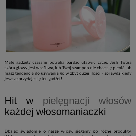
Małe gadżety czasami potrafią bardzo ułatwić życie. Jeśli Twoja
skóra głowy jest wrażliwa, lub Twój szampon nie chce się pienić lub
masz tendencję do używania go w zbyt dużej ilości - sprawdź kiedy
jeszcze przydaje się ten gadżet!
Hit w
pielęgnacji włosów
każdej włosomaniaczki
Dbając świadomie o nasze włosy, sięgamy po różne produkty.