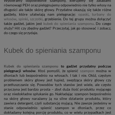
Wybieramy odpowiednie szampony, kierujemy się zasadami
równowagi PEH oraz pielęgnujemy odpowiednio nie tylko włosy na
długości ale także skórę głowy. Przydatne okazują się także różne
gadżety, które ułatwiają nam pielęgnację:
opaski
,
turbany do
włosów
,
spinki
,
szczotki
, grzebienie. Do tej grupy można dołączyć
także gadżet, jakim jest
kubek do spieniania szamponu
. Do czego
służy? Hit czy zbędny gadżet? Przeczytaj, jak go stosować i zobacz,
do czego się przydaje.
Kubek do spieniania szamponu
Kubek do spieniania szamponu
to gadżet przydatny podczas
pielęgnacji włosów
. Ktoś pomyśli, że spienić
szampon
można w
dłoniach lub bezpośrednio na włosach. I tak i nie. Otóż, częstym
problemem skóry głowy jest łupież, swędząca skóry głowy czy
przetłuszczanie się. Powodów tych stanów jest wiele, ale często
przyczyna jest bardzo prosta – zbyt duża ilość produktu myjącego
oraz niedokładne spłukanie go. Nakładając szampon bezpośrednio
na skórę głowy narażamy ją na silne działanie produktu, który
zawiera detergent, czyli substancję myjącą. Nie zawsze jesteśmy w
stanie odpowiednio spienić szampon w dłoniach, przez co
dokładamy kolejną porcję produktu, co w wielu przypadkach jest