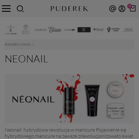
0
PUDEREK.COM.PL
NEONAIL
Neonail: hybrydowa rewolucja w manicure Pojawienie się
hybrydowego manicure na zawsze zrewolucjonizowało świat