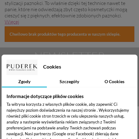
stylizacji paznokci. To właśnie dzięki tej technice nawet te
panie, które nie odwiedzają zbyt często kosmetyczki mogą
cieszyć się z pięknych, efektownie zdobionych paznokci.
Więcej
Chwilowo brak produktów tego producenta w naszym sklepie.
NEWSLETTER
Cookies
Zapisz się
Zgody
Szczegóły
O Cookies
BĄDŹ NA BIEŻĄCO
Informacje dotyczące plików cookies
Ta witryna korzysta z własnych plików cookie, aby zapewnić Ci
najwyższy poziom doświadczenia na naszej stronie . Wykorzystujemy
również pliki cookie stron trzecich w celu ulepszenia naszych usług,
analizy a nastepnie wyświetlania reklam związanych z Twoimi
preferencjami na podstawie analizy Twoich zachowań podczas
nawigacji.
Nasi partnerzy (Google oraz Facebook) zbierają dane