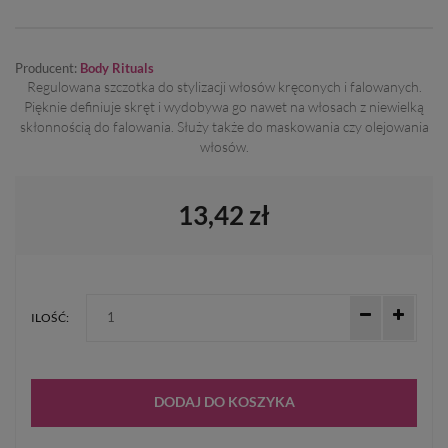
Producent:
Body Rituals
Regulowana szczotka do stylizacji włosów kręconych i falowanych.
Pięknie definiuje skręt i wydobywa go nawet na włosach z niewielką
skłonnością do falowania. Służy także do maskowania czy olejowania
włosów.
13,42 zł
ILOŚĆ:
DODAJ DO KOSZYKA