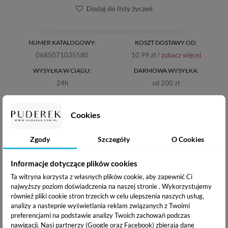
Dodaj do listy życzeń
NUMER KATALOGOWY:
KOSZT DOSTAWY OD:
0685071035580
10.99 zł /
zobacz więcej
WYSYŁKA W CIĄGU:
DARMOWA WYSYŁKA:
24h
od 200 zł
OPIS PRODUKTU
Cookies
Zgody
Szczegóły
O Cookies
DOSTAWA I PŁATNOŚĆ
Informacje dotyczące plików cookies
Ta witryna korzysta z własnych plików cookie, aby zapewnić Ci
Regulowana szczotka do włosów
Body Rituals Styling
najwyższy poziom doświadczenia na naszej stronie . Wykorzystujemy
Hairbrush
służy
do stylizacji
włosów kręconych i falowanych.
również pliki cookie stron trzecich w celu ulepszenia naszych usług,
J
ej głównym zadaniem jest rozprowadzenie stylizatora w
analizy a nastepnie wyświetlania reklam związanych z Twoimi
głąb pasm i podkręcenie ich, definiując piękne loki i fale.
Ta
preferencjami na podstawie analizy Twoich zachowań podczas
specjalna szczotka do włosów posiada 9
wymiennych rzędów
nawigacji.
Nasi partnerzy (Google oraz Facebook) zbierają dane