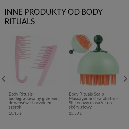
INNE PRODUKTY OD BODY
RITUALS
Body Rituals
Body Rituals Scalp
biodegradowalny grzebień
Massager and Exfoliator -
do włosów z haczykiem
Silikonowy masażer do
szeroki
skóry głowy
10,15 zł
15,50 zł