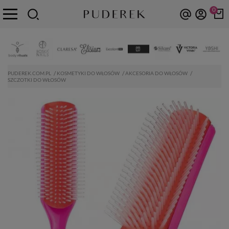
0
PUDEREK.COM.PL
KOSMETYKI DO WŁOSÓW
AKCESORIA DO WŁOSÓW
SZCZOTKI DO WŁOSÓW