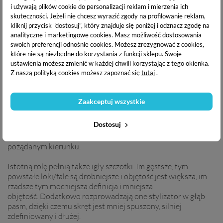
igieł
, co pozwala na dopasowanie akcesorium
do każdego
i używają plików cookie do personalizacji reklam i mierzenia ich
skuteczności. Jeżeli nie chcesz wyrazić zgody na profilowanie reklam,
typu włosów
, a także na dostosowanie rozstawu do
kliknij przycisk "dostosuj", który znajduje się poniżej i odznacz zgodę na
indywidualnych potrzeb.
Ułatwia rozczesywanie
włosów na
analityczne i marketingowe cookies.
Masz możliwość dostosowania
mokro oraz precyzyjne i równomierne
rozprowadzanie
swoich preferencji odnośnie cookies. Możesz zrezygnować z cookies,
produktów
stylizujących, a także odzywek i masek.
które nie są niezbędne do korzystania z funkcji sklepu. Swoje
ustawienia możesz zmienić w każdej chwili korzystając z tego okienka.
Magia naszej szczotki polega na tym, że czesząc nią włosy
Z naszą polityką cookies możesz zapoznać się
tutaj
.
naciągamy je na szczotkę, przez co się naprężają, a gdy je
przeczeszemy naprężenie spada i loki siłą sprężystości
wracają do swego naturalnego położenia. Włosy po
Zaakceptuj wszystkie
naprężeniu wracają wspólnie w ramach jednego pasma w to
samo miejsce, przez co nie odstają pojedyncze włoski, bez
Dostosuj
puchu. W powstaniu regularnego skrętu pomaga także obły
kształt szczotki, bierze on udział w podkręceniu pasma w
pożądanym kierunku.
Istotną rolę pełnią także igły szczotki. Im gęstsze, tym
powstałe loki/fale są drobniejsze i objętość jest większa, im
rzadsze tym mocniejsza definicja i mniejsza
objętość. Dodatkowo rozprowadzają one stylizator w głąb
pasm, dzięki czemu skręt jest mniej spuszony, silniej
zdefiniowany i dłużej.