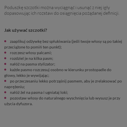
Poduszkę szczotki można wyciągnąć i usunąć z niej igły
dopasowując ich rozstaw do osiągnięcia pożądanej definicji.
Jak używać szczotki?
zaaplikuj odżywkę bez spłukiwania (jeśli twoje włosy są po takiej
przeciążone to pomiń ten punkt);
rozczesz włosy palcami;
rozdziel je na kilka pasm;
nałóż na pasma stylizator;
każde pasmo rozczesuj osobno w kierunku prostopadle do
głowy, lekko je wywijając;
po przeczesaniu lekko potrząśnij pasmem, aby je zrelaksować po
naprężeniu;
nałóż żel na pasma i ugniataj loki;
pozostaw włosy do naturalnego wyschnięcia lub wysusz je przy
użycia dyfuzora.