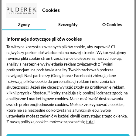
OPIS PRODUKTU
Cookies
Zgody
Szczegóły
O Cookies
DOSTAWA I PŁATNOŚĆ
Informacje dotyczące plików cookies
Ta witryna korzysta z własnych plików cookie, aby zapewnić Ci
Elisium Blue Blink
Powder
to nic innego jak efekt lustra na
najwyższy poziom doświadczenia na naszej stronie . Wykorzystujemy
paznokciach. Pyłek doskonale urozmaici twój ulubiony lakier
również pliki cookie stron trzecich w celu ulepszenia naszych usług,
nadając mu niepowtarzalnego blasku.
analizy a nastepnie wyświetlania reklam związanych z Twoimi
Dzięki Niebieskiej poświacie sprawi ,że twoje stylizacje będą
preferencjami na podstawie analizy Twoich zachowań podczas
niezwykle eleganckie. Nałożony na różne kolory będzie dawał
nawigacji.
Nasi partnerzy (Google oraz Facebook) zbierają dane
zupełnie inne efekty ! Idealny dla miłośniczki błękitu.
i używają plików cookie do personalizacji reklam i mierzenia ich
skuteczności. Jeżeli nie chcesz wyrazić zgody na profilowanie reklam,
kliknij przycisk "dostosuj", który znajduje się poniżej i odznacz zgodę na
analityczne i marketingowe cookies.
Masz możliwość dostosowania
swoich preferencji odnośnie cookies. Możesz zrezygnować z cookies,
które nie są niezbędne do korzystania z funkcji sklepu. Swoje
ustawienia możesz zmienić w każdej chwili korzystając z tego okienka.
Z naszą polityką cookies możesz zapoznać się
tutaj
.