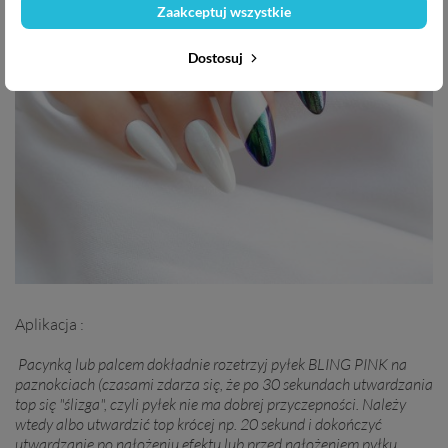
Zaakceptuj wszystkie
Dostosuj
Aplikacja :
Pacynką lub palcem dokładnie rozetrzyj pyłek BLING PINK na
paznokciach (czasami zdarza się, że po 30 sekundach utwardzania
top się "ślizga", czyli pyłek nie ma dobrej przyczepności. Należy
wtedy albo utwardzić top krócej np. 20 sekund i dokończyć
utwardzanie po nałożeniu efektu lub przed nałożeniem pyłku