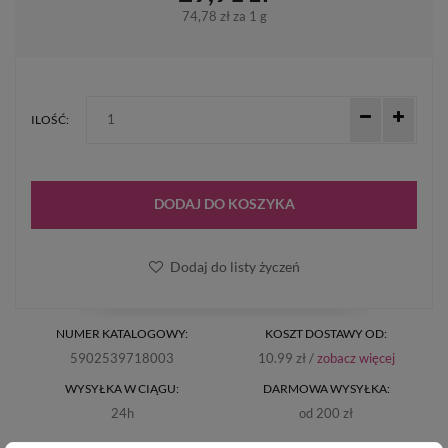
74,78 zł
za 1 g
ILOŚĆ:
DODAJ DO KOSZYKA
Dodaj do listy życzeń
NUMER KATALOGOWY:
KOSZT DOSTAWY OD:
5902539718003
10.99 zł /
zobacz więcej
WYSYŁKA W CIĄGU:
DARMOWA WYSYŁKA:
24h
od 200 zł