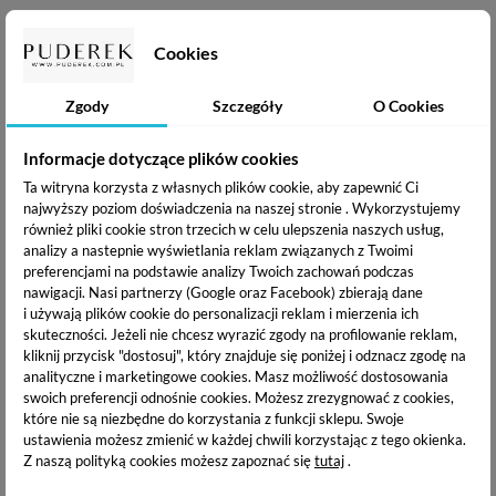
CLARESA MAKEUP PRODUKTY
Cookies
POWIĄZANE
Zgody
Szczegóły
O Cookies
Informacje dotyczące plików cookies
Ta witryna korzysta z własnych plików cookie, aby zapewnić Ci
najwyższy poziom doświadczenia na naszej stronie . Wykorzystujemy
również pliki cookie stron trzecich w celu ulepszenia naszych usług,
analizy a nastepnie wyświetlania reklam związanych z Twoimi
preferencjami na podstawie analizy Twoich zachowań podczas
nawigacji.
Nasi partnerzy (Google oraz Facebook) zbierają dane
i używają plików cookie do personalizacji reklam i mierzenia ich
skuteczności. Jeżeli nie chcesz wyrazić zgody na profilowanie reklam,
kliknij przycisk "dostosuj", który znajduje się poniżej i odznacz zgodę na
Claresa CHILL OUT
Claresa CHILL OUT
LIPGLOSS - Powiększający
LIPGLOSS - Powiększający
analityczne i marketingowe cookies.
Masz możliwość dostosowania
Błyszczyk Do Ust - 10
Błyszczyk Do Ust - 11 Out
swoich preferencji odnośnie cookies. Możesz zrezygnować z cookies,
Easygoing -5 ml
of Gear -5 ml
które nie są niezbędne do korzystania z funkcji sklepu. Swoje
11,49 zł
11,49 zł
ustawienia możesz zmienić w każdej chwili korzystając z tego okienka.
Z naszą polityką cookies możesz zapoznać się
tutaj
.
OPIS PRODUKTU