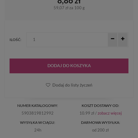
8,86 zł
59,07 zł
za 100 g
ILOŚĆ:
DODAJ DO KOSZYKA
Dodaj do listy życzeń
NUMER KATALOGOWY:
KOSZT DOSTAWY OD:
5903819812992
10.99 zł /
zobacz więcej
WYSYŁKA W CIĄGU:
DARMOWA WYSYŁKA:
24h
od 200 zł