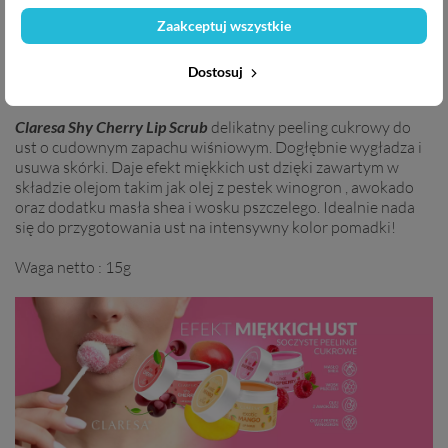
Zaakceptuj wszystkie
DOSTAWA I PŁATNOŚĆ
Dostosuj
Claresa Shy Cherry Lip
Scrub
delikatny peeling cukrowy do
ust o cudownym zapachu wiśniowym. Dogłębnie wygładza i
usuwa skórki. Daje efekt miękkich ust dzięki zawartym w
składzie olejom takim jak olej z pestek winogron , awokado
oraz dodatku masła shea i wosku pszczelego. Idealnie nada
się do przygotowania ust na intensywny kolor pomadki!
Waga netto : 15g