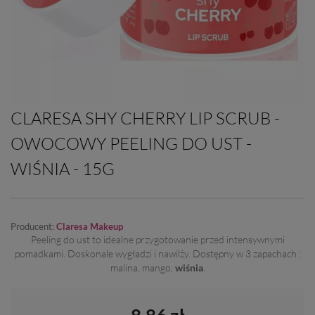
CLARESA SHY CHERRY LIP SCRUB -
OWOCOWY PEELING DO UST -
WIŚNIA - 15G
Producent:
Claresa Makeup
Peeling do ust to idealne przygotowanie przed intensywnymi
pomadkami. Doskonale wygładzi i nawilży. Dostępny w 3 zapachach :
malina, mango,
wiśnia
.