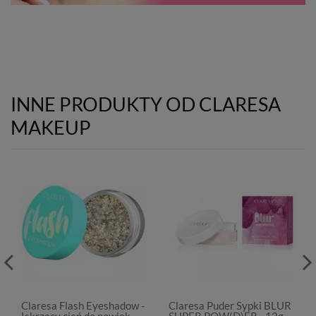
INNE PRODUKTY OD CLARESA
MAKEUP
Claresa Flash Eyeshadow -
Claresa Puder Sypki BLUR
Iskrzący cień do powiek -
SUPER POW(D)ER - 12g