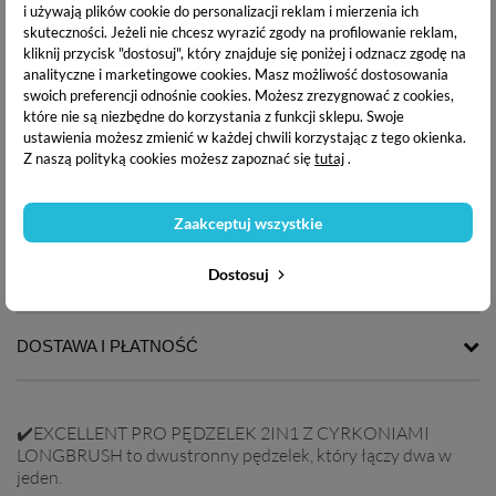
i używają plików cookie do personalizacji reklam i mierzenia ich
skuteczności. Jeżeli nie chcesz wyrazić zgody na profilowanie reklam,
kliknij przycisk "dostosuj", który znajduje się poniżej i odznacz zgodę na
analityczne i marketingowe cookies.
Masz możliwość dostosowania
Excellent Pro Dwustronny
Excellent Pro Master
swoich preferencji odnośnie cookies. Możesz zrezygnować z cookies,
pędzelek z cyrkoniami 2
Brush Rose Gold - Cienki
które nie są niezbędne do korzystania z funkcji sklepu. Swoje
w1 do żelu, do zdobienia
pędzel do zdobienia
paznokci
paznokci, żelu 3 mm
ustawienia możesz zmienić w każdej chwili korzystając z tego okienka.
Z naszą polityką cookies możesz zapoznać się
tutaj
.
17,99 zł
15,99 zł
OPIS PRODUKTU
Zaakceptuj wszystkie
Dostosuj
DANE TECHNICZNE
DOSTAWA I PŁATNOŚĆ
✔️EXCELLENT PRO PĘDZELEK 2IN1 Z CYRKONIAMI
LONGBRUSH to dwustronny pędzelek, który łączy dwa w
jeden.