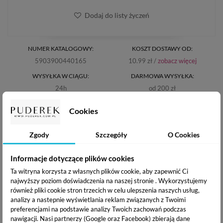
Dodaj do listy życzeń
NUMER KATALOGOWY:
KOSZT DOSTAWY OD:
5903900440165
10.99 zł /
zobacz więcej
WYSYŁKA W CIĄGU:
DARMOWA WYSYŁKA:
24h
od 200 zł
Cookies
EXCELLENT PRO PRODUKTY
POWIĄZANE
Zgody
Szczegóły
O Cookies
Informacje dotyczące plików cookies
Ta witryna korzysta z własnych plików cookie, aby zapewnić Ci
najwyższy poziom doświadczenia na naszej stronie . Wykorzystujemy
również pliki cookie stron trzecich w celu ulepszenia naszych usług,
analizy a nastepnie wyświetlania reklam związanych z Twoimi
preferencjami na podstawie analizy Twoich zachowań podczas
nawigacji.
Nasi partnerzy (Google oraz Facebook) zbierają dane