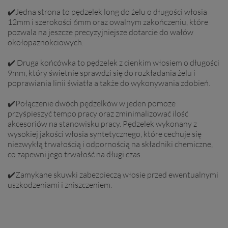
✔️Jedna strona to pędzelek long do żelu o długości włosia
12mm i szerokości 6mm oraz owalnym zakończeniu, które
pozwala na jeszcze precyzyjniejsze dotarcie do wałów
okołopaznokciowych.
✔️ Druga końcówka to pędzelek z cienkim włosiem o długości
9mm, który świetnie sprawdzi się do rozkładania żelu i
poprawiania linii światła a także do wykonywania zdobień.
✔️Połączenie dwóch pędzelków w jeden pomoże
przyśpieszyć tempo pracy oraz zminimalizować ilość
akcesoriów na stanowisku pracy. Pędzelek wykonany z
wysokiej jakości włosia syntetycznego, które cechuje się
niezwykłą trwałością i odpornością na składniki chemiczne,
co zapewni jego trwałość na długi czas.
✔️Zamykane skuwki zabezpieczą włosie przed ewentualnymi
uszkodzeniami i zniszczeniem.