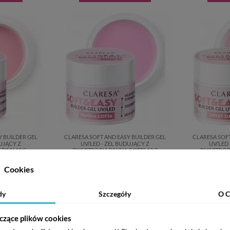
Y BUILDER GEL
CLARESA SOFT AND EASY BUILDER GEL
CLARESA SOFT
DUJĄCY Z
UV/LED - ŻEL BUDUJĄCY Z
UV/LED 
PINK 12 G
TIKSOTROPIĄ PANNA COTTA 12 G
TIKSOTROP
ł
21,87 zł
Cookies
zyka
Dodaj do koszyka
Dod
dy
Szczegóły
O C
czące plików cookies