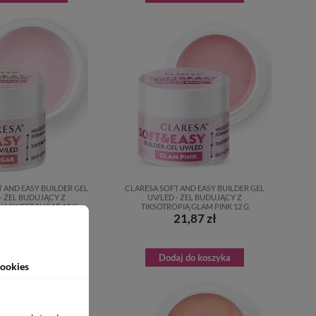
 AND EASY BUILDER GEL
CLARESA SOFT AND EASY BUILDER GEL
- ŻEL BUDUJĄCY Z
UV/LED - ŻEL BUDUJĄCY Z
IĄ SWEET SUGAR 12 G
TIKSOTROPIĄ GLAM PINK 12 G
21,87 zł
21,87 zł
aj do koszyka
Dodaj do koszyka
ookies