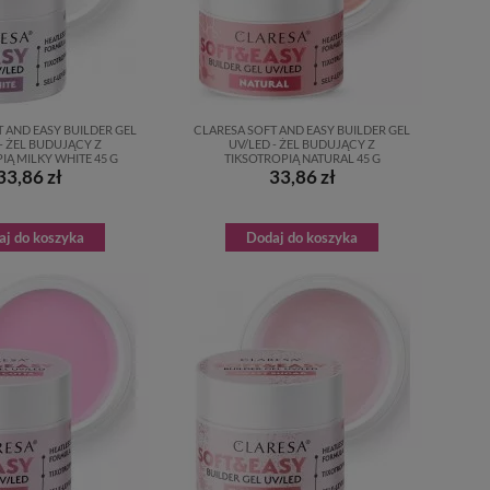
 AND EASY BUILDER GEL
CLARESA SOFT AND EASY BUILDER GEL
- ŻEL BUDUJĄCY Z
UV/LED - ŻEL BUDUJĄCY Z
IĄ MILKY WHITE 45 G
TIKSOTROPIĄ NATURAL 45 G
33,86 zł
33,86 zł
aj do koszyka
Dodaj do koszyka