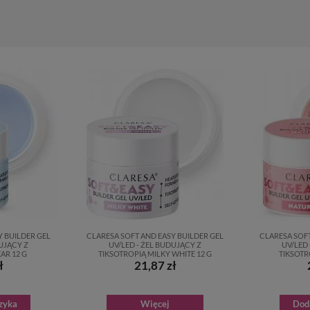
Y BUILDER GEL
CLARESA SOFT AND EASY BUILDER GEL
CLARESA SOFT
DUJĄCY Z
UV/LED - ŻEL BUDUJĄCY Z
UV/LED 
AR 12 G
TIKSOTROPIĄ MILKY WHITE 12 G
TIKSOTR
ł
21,87 zł
zyka
Więcej
Dod