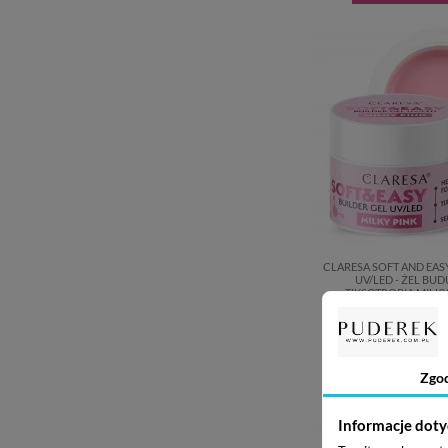
CLARESA SOFT AND EAS
UV/LED - ŻEL BU
TIKSOTROPIĄ MILKY 
21,87 z
Dodaj do kos
Zgo
Informacje doty