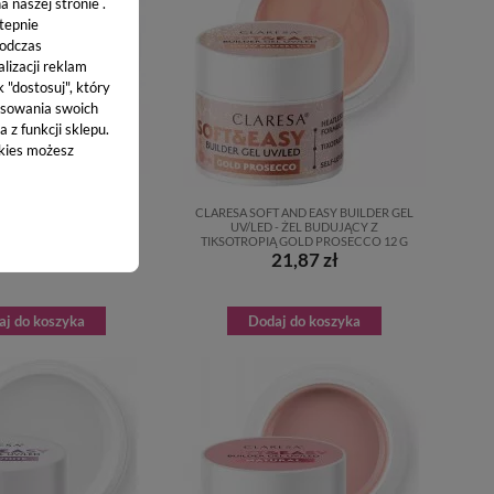
 naszej stronie .
stepnie
podczas
lizacji reklam
k "dostosuj", który
sowania swoich
 z funkcji sklepu.
okies możesz
 AND EASY BUILDER GEL
CLARESA SOFT AND EASY BUILDER GEL
- ŻEL BUDUJĄCY Z
UV/LED - ŻEL BUDUJĄCY Z
PIĄ CHAMPAGNE 12 G
TIKSOTROPIĄ GOLD PROSECCO 12 G
21,87 zł
21,87 zł
aj do koszyka
Dodaj do koszyka