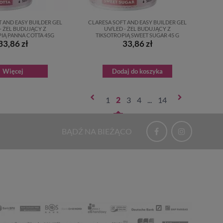
 AND EASY BUILDER GEL
CLARESA SOFT AND EASY BUILDER GEL
- ŻEL BUDUJĄCY Z
UV/LED - ŻEL BUDUJĄCY Z
IĄ PANNA COTTA 45G
TIKSOTROPIĄ SWEET SUGAR 45 G
33,86 zł
33,86 zł
Więcej
Dodaj do koszyka
1
2
3
4
...
14
BĄDŹ NA BIEŻĄCO