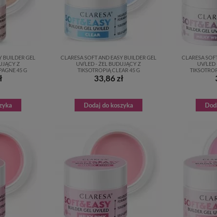
Y BUILDER GEL
CLARESA SOFT AND EASY BUILDER GEL
CLARESA SOFT
DUJĄCY Z
UV/LED - ŻEL BUDUJĄCY Z
UV/LED 
AGNE 45 G
TIKSOTROPIĄ CLEAR 45 G
TIKSOTROP
ł
33,86 zł
zyka
Dodaj do koszyka
Dod