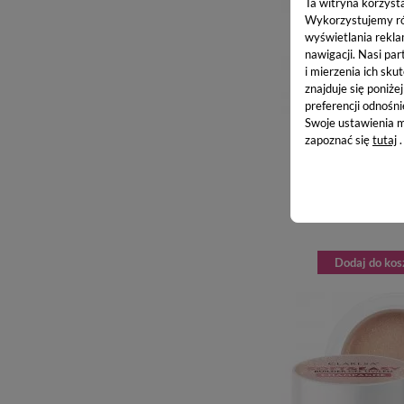
Ta witryna korzyst
Wykorzystujemy równ
wyświetlania rekla
nawigacji.
Nasi par
i mierzenia ich skut
znajduje się poniże
preferencji odnośni
Swoje ustawienia m
zapoznać się
tutaj
.
CLARESA SOFT AND EAS
UV/LED - ŻEL BU
TIKSOTROPIĄ GLAM 
33,86 z
Dodaj do kos