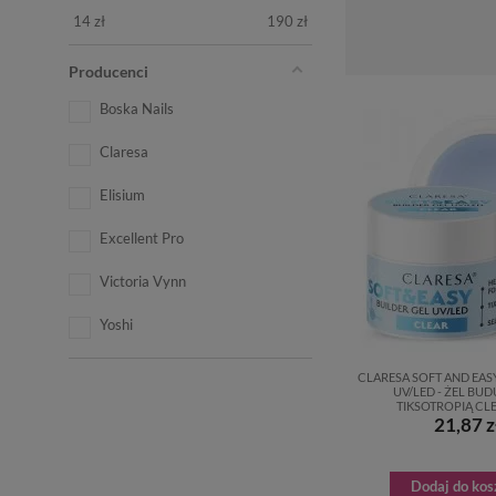
14
zł
190
zł
Producenci
Boska Nails
Claresa
Elisium
Excellent Pro
Victoria Vynn
Yoshi
CLARESA SOFT AND EAS
UV/LED - ŻEL BU
TIKSOTROPIĄ CLE
21,87 z
Dodaj do kos