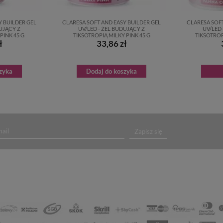
Y BUILDER GEL
CLARESA SOFT AND EASY BUILDER GEL
CLARESA SOFT
DUJĄCY Z
UV/LED - ŻEL BUDUJĄCY Z
UV/LED 
PINK 45 G
TIKSOTROPIĄ MILKY PINK 45 G
TIKSOTROP
ł
33,86 zł
zyka
Dodaj do koszyka
Zapisz się