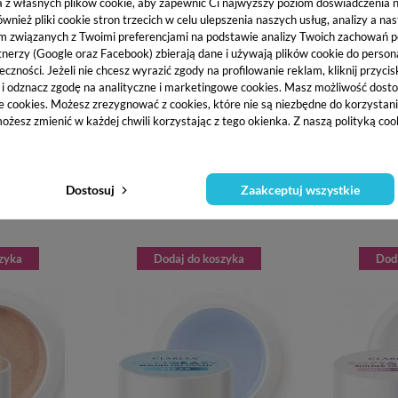
a z własnych plików cookie, aby zapewnić Ci najwyższy poziom doświadczenia na
ież pliki cookie stron trzecich w celu ulepszenia naszych usług, analizy a na
m związanych z Twoimi preferencjami na podstawie analizy Twoich zachowań 
tnerzy (Google oraz Facebook) zbierają dane i używają plików cookie do persona
eczności. Jeżeli nie chcesz wyrazić zgody na profilowanie reklam, kliknij przycis
j i odznacz zgodę na analityczne i marketingowe cookies.
Masz możliwość dosto
e cookies. Możesz zrezygnować z cookies, które nie są niezbędne do korzystania
ożesz zmienić w każdej chwili korzystając z tego okienka. Z naszą polityką co
Y BUILDER GEL
CLARESA SOFT AND EASY BUILDER GEL
CLARESA SOFT
DUJĄCY Z
UV/LED - ŻEL BUDUJĄCY Z
UV/LED 
Dostosuj
Zaakceptuj wszystkie
PINK 45 G
TIKSOTROPIĄ LIGHT BEIGE 12 G
TIKSOTRO
ł
21,87 zł
zyka
Dodaj do koszyka
Dod