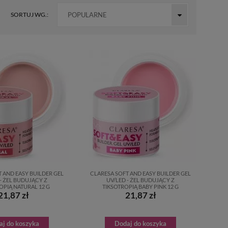
SORTUJ WG.:
POPULARNE
 AND EASY BUILDER GEL
CLARESA SOFT AND EASY BUILDER GEL
- ŻEL BUDUJĄCY Z
UV/LED - ŻEL BUDUJĄCY Z
OPIĄ NATURAL 12 G
TIKSOTROPIĄ BABY PINK 12 G
21,87 zł
21,87 zł
aj do koszyka
Dodaj do koszyka