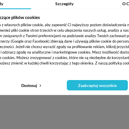
dy
Szczegóły
O C
czące plików cookies
a z własnych plików cookie, aby zapewnić Ci najwyższy poziom doświadczenia na
ież pliki cookie stron trzecich w celu ulepszenia naszych usług, analizy a na
m związanych z Twoimi preferencjami na podstawie analizy Twoich zachowań 
tnerzy (Google oraz Facebook) zbierają dane i używają plików cookie do persona
eczności. Jeżeli nie chcesz wyrazić zgody na profilowanie reklam, kliknij przycis
j i odznacz zgodę na analityczne i marketingowe cookies.
Masz możliwość dosto
e cookies. Możesz zrezygnować z cookies, które nie są niezbędne do korzystania
ożesz zmienić w każdej chwili korzystając z tego okienka. Z naszą polityką co
Dostosuj
Zaakceptuj wszystkie