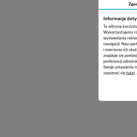
Zgo
Informacje doty
Ta witryna korzyst
Wykorzystujemy równ
wyświetlania rekla
nawigacji.
Nasi par
i mierzenia ich skut
znajduje się poniże
preferencji odnośni
Swoje ustawienia m
zapoznać się
tutaj
.