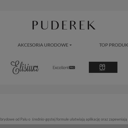
AKCESORIA URODOWE
TOP PRODUK
ybrydowe od Palu o średnio-gęstej formule ułatwiają aplikację oraz zapewniają 