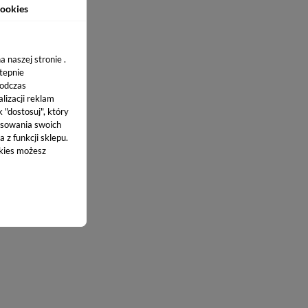
ookies
 naszej stronie .
stepnie
podczas
lizacji reklam
k "dostosuj", który
sowania swoich
 z funkcji sklepu.
okies możesz