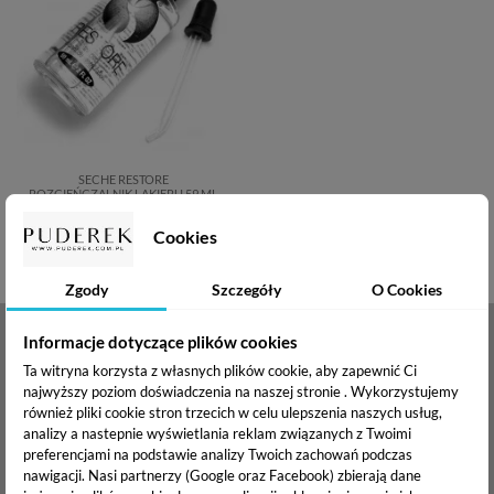
SECHE RESTORE
ROZCIEŃCZALNIK LAKIERU 59 ML
39,90 zł
Cookies
Zgody
Szczegóły
O Cookies
NEWSLETTER
Informacje dotyczące plików cookies
Ta witryna korzysta z własnych plików cookie, aby zapewnić Ci
Zapisz się
najwyższy poziom doświadczenia na naszej stronie . Wykorzystujemy
również pliki cookie stron trzecich w celu ulepszenia naszych usług,
BĄDŹ NA BIEŻĄCO
analizy a nastepnie wyświetlania reklam związanych z Twoimi
preferencjami na podstawie analizy Twoich zachowań podczas
nawigacji.
Nasi partnerzy (Google oraz Facebook) zbierają dane