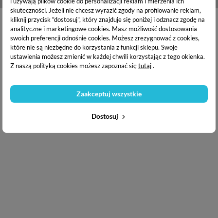
i używają plików cookie do personalizacji reklam i mierzenia ich
skuteczności. Jeżeli nie chcesz wyrazić zgody na profilowanie reklam,
kliknij przycisk "dostosuj", który znajduje się poniżej i odznacz zgodę na
analityczne i marketingowe cookies.
Masz możliwość dostosowania
swoich preferencji odnośnie cookies. Możesz zrezygnować z cookies,
które nie są niezbędne do korzystania z funkcji sklepu. Swoje
ustawienia możesz zmienić w każdej chwili korzystając z tego okienka.
Z naszą polityką cookies możesz zapoznać się
tutaj
.
Zaakceptuj wszystkie
Copyright © 2020
Puderek.com.pl
Dostosuj