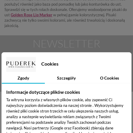
posłużyć również jako baza pod pomadkę lub jako konturówka do ust.
Sprawdzi się w tych rolach doskonale. Oferujemy wodoodporne pisaki do
ust
Golden Rose Lip Marker
w pełnej gamie kolorystycznej. Pisaki
zachwycą nie tylko swoimi kolorami, ale również trwałością i doskonałą
jakością.
NEWSLETTER
Zapisz się
Cookies
BĄDŹ NA BIEŻĄCO
Zgody
Szczegóły
O Cookies
Informacje dotyczące plików cookies
Ta witryna korzysta z własnych plików cookie, aby zapewnić Ci
najwyższy poziom doświadczenia na naszej stronie . Wykorzystujemy
również pliki cookie stron trzecich w celu ulepszenia naszych usług,
analizy a nastepnie wyświetlania reklam związanych z Twoimi
preferencjami na podstawie analizy Twoich zachowań podczas
nawigacji.
Nasi partnerzy (Google oraz Facebook) zbierają dane