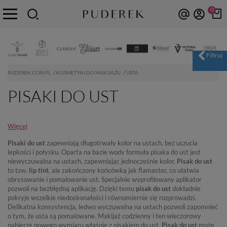
0
PUDEREK.COM.PL
KOSMETYKI DO MAKIJAŻU
USTA
PISAKI DO UST
Więcej
Pisaki do ust
zapewniają długotrwały kolor na ustach, bez uczucia
lepkości i połysku. Oparta na bazie wody formuła pisaka do ust jest
niewyczuwalna na ustach, zapewniając jednocześnie kolor.
Pisak do ust
to tzw.
lip tint
, ale zakończony końcówką jak flamaster, co ułatwia
obrysowanie i pomalowanie ust. Specjalnie wyprofilowany aplikator
pozwoli na bezbłędną aplikację. Dzięki temu
pisak do ust
dokładnie
pokryje wszelkie niedoskonałości i równomiernie się rozprowadzi.
Delikatna konsystencja, ledwo wyczuwalna na ustach pozwoli zapomnieć
o tym, że usta są pomalowane. Makijaż codzienny i ten wieczorowy
nabierze nowego wymiaru właśnie z pisakiem do ust.
Pisak do ust
może