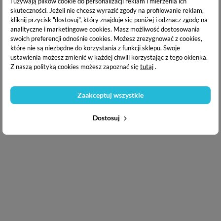
i używają plików cookie do personalizacji reklam i mierzenia ich
skuteczności. Jeżeli nie chcesz wyrazić zgody na profilowanie reklam,
kliknij przycisk "dostosuj", który znajduje się poniżej i odznacz zgodę na
Copyright © 2020
Puderek.com.pl
analityczne i marketingowe cookies.
Masz możliwość dostosowania
swoich preferencji odnośnie cookies. Możesz zrezygnować z cookies,
które nie są niezbędne do korzystania z funkcji sklepu. Swoje
ustawienia możesz zmienić w każdej chwili korzystając z tego okienka.
Z naszą polityką cookies możesz zapoznać się
tutaj
.
Zaakceptuj wszystkie
Dostosuj