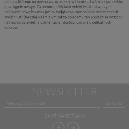
pomocą którego na pewno wyróżnisz się w tłumie a Twój makijaż szybko
przyciągnie uwagę. Za pomocą LASplash Velvet Matte stworzysz
naprawdę odważny makijaż i w wyjątkowy sposób podkreślisz kształt
swoich ust! Bardziej nieśmiałym także polecamy ten produkt ze względu
na naprawdę świetną pigmentację i dostępność wielu delikatnych
kolorów.
NEWSLETTER
Zapisz się
BĄDŹ NA BIEŻĄCO