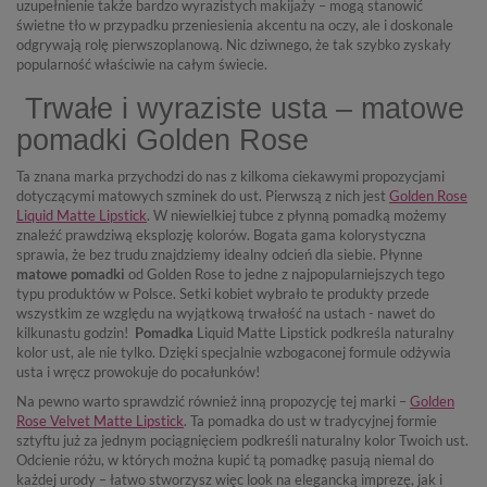
uzupełnienie także bardzo wyrazistych makijaży – mogą stanowić
świetne tło w przypadku przeniesienia akcentu na oczy, ale i doskonale
odgrywają rolę pierwszoplanową. Nic dziwnego, że tak szybko zyskały
popularność właściwie na całym świecie.
Trwałe i wyraziste usta – matowe
pomadki Golden Rose
Ta znana marka przychodzi do nas z kilkoma ciekawymi propozycjami
dotyczącymi matowych szminek do ust. Pierwszą z nich jest
Golden Rose
Liquid Matte Lipstick
. W niewielkiej tubce z płynną pomadką możemy
znaleźć prawdziwą eksplozję kolorów. Bogata gama kolorystyczna
sprawia, że bez trudu znajdziemy idealny odcień dla siebie. Płynne
matowe pomadki
od Golden Rose to jedne z najpopularniejszych tego
typu produktów w Polsce. Setki kobiet wybrało te produkty przede
wszystkim ze względu na wyjątkową trwałość na ustach - nawet do
kilkunastu godzin!
Pomadka
Liquid Matte Lipstick podkreśla naturalny
kolor ust, ale nie tylko. Dzięki specjalnie wzbogaconej formule odżywia
usta i wręcz prowokuje do pocałunków!
Na pewno warto sprawdzić również inną propozycję tej marki –
Golden
Rose Velvet Matte Lipstick
. Ta pomadka do ust w tradycyjnej formie
sztyftu już za jednym pociągnięciem podkreśli naturalny kolor Twoich ust.
Odcienie różu, w których można kupić tą pomadkę pasują niemal do
każdej urody – łatwo stworzysz więc look na elegancką imprezę, jak i