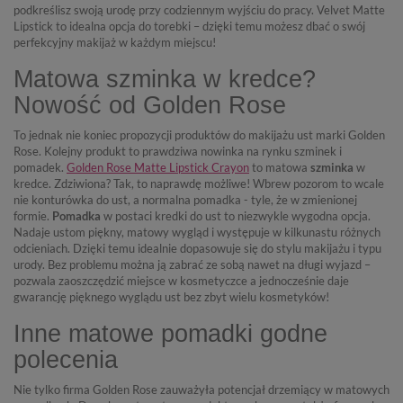
podkreślisz swoją urodę przy codziennym wyjściu do pracy. Velvet Matte
Lipstick to idealna opcja do torebki – dzięki temu możesz dbać o swój
perfekcyjny makijaż w każdym miejscu!
Matowa szminka w kredce?
Nowość od Golden Rose
To jednak nie koniec propozycji produktów do makijażu ust marki Golden
Rose. Kolejny produkt to prawdziwa nowinka na rynku szminek i
pomadek.
Golden Rose Matte Lipstick Crayon
to matowa
szminka
w
kredce. Zdziwiona? Tak, to naprawdę możliwe! Wbrew pozorom to wcale
nie konturówka do ust, a normalna pomadka - tyle, że w zmienionej
formie.
Pomadka
w postaci kredki do ust to niezwykle wygodna opcja.
Nadaje ustom piękny, matowy wygląd i występuje w kilkunastu różnych
odcieniach. Dzięki temu idealnie dopasowuje się do stylu makijażu i typu
urody. Bez problemu można ją zabrać ze sobą nawet na długi wyjazd –
pozwala zaoszczędzić miejsce w kosmetyczce a jednocześnie daje
gwarancję pięknego wyglądu ust bez zbyt wielu kosmetyków!
Inne matowe pomadki godne
polecenia
Nie tylko firma Golden Rose zauważyła potencjał drzemiący w matowych