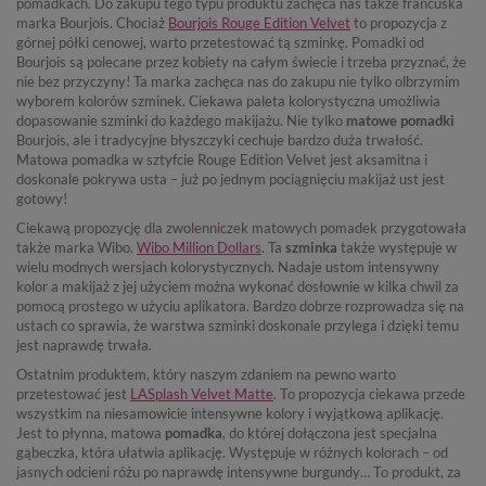
pomadkach. Do zakupu tego typu produktu zachęca nas także francuska
marka Bourjois. Chociaż
Bourjois Rouge Edition Velvet
to propozycja z
górnej półki cenowej, warto przetestować tą szminkę. Pomadki od
Bourjois są polecane przez kobiety na całym świecie i trzeba przyznać, że
nie bez przyczyny! Ta marka zachęca nas do zakupu nie tylko olbrzymim
wyborem kolorów szminek. Ciekawa paleta kolorystyczna umożliwia
dopasowanie szminki do każdego makijażu. Nie tylko
matowe pomadki
Bourjois, ale i tradycyjne błyszczyki cechuje bardzo duża trwałość.
Matowa pomadka w sztyfcie Rouge Edition Velvet jest aksamitna i
doskonale pokrywa usta – już po jednym pociągnięciu makijaż ust jest
gotowy!
Ciekawą propozycję dla zwolenniczek matowych pomadek przygotowała
także marka Wibo.
Wibo Million Dollars
. Ta
szminka
także występuje w
wielu modnych wersjach kolorystycznych. Nadaje ustom intensywny
kolor a makijaż z jej użyciem można wykonać dosłownie w kilka chwil za
pomocą prostego w użyciu aplikatora. Bardzo dobrze rozprowadza się na
ustach co sprawia, że warstwa szminki doskonale przylega i dzięki temu
jest naprawdę trwała.
Ostatnim produktem, który naszym zdaniem na pewno warto
przetestować jest
LASplash Velvet Matte
. To propozycja ciekawa przede
wszystkim na niesamowicie intensywne kolory i wyjątkową aplikację.
Jest to płynna, matowa
pomadka
, do której dołączona jest specjalna
gąbeczka, która ułatwia aplikację. Występuje w różnych kolorach – od
jasnych odcieni różu po naprawdę intensywne burgundy… To produkt, za