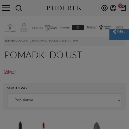
0
PUDEREK.COM.PL
KOSMETYKI DO MAKIJAŻU
USTA
POMADKI DO UST
Więcej
SORTUJ WG.: