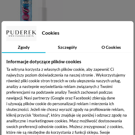
Cookies
CLARESA IT'S MAGIC -
BŁYSZCZYK ZMIENIAJĄCY
KOLOR - 4,4G
19,86 zł
Zgody
Szczegóły
O Cookies
Informacje dotyczące plików cookies
Dodaj do koszyka
Ta witryna korzysta z własnych plików cookie, aby zapewnić Ci
najwyższy poziom doświadczenia na naszej stronie . Wykorzystujemy
również pliki cookie stron trzecich w celu ulepszenia naszych usług,
Szminka, pomadka, błyszczyk…
analizy a nastepnie wyświetlania reklam związanych z Twoimi
jak malować usta, aby każdego
preferencjami na podstawie analizy Twoich zachowań podczas
nawigacji.
Nasi partnerzy (Google oraz Facebook) zbierają dane
dnia wyglądać jak milion dolarów?
i używają plików cookie do personalizacji reklam i mierzenia ich
skuteczności. Jeżeli nie chcesz wyrazić zgody na profilowanie reklam,
Pomadki do ust to jeden z najpopularniejszych kosmetyków do makijażu.
kliknij przycisk "dostosuj", który znajduje się poniżej i odznacz zgodę na
W prostej formie sztyftu nadającego ustom wybrany odcień kryje się
analityczne i marketingowe cookies.
Masz możliwość dostosowania
naprawdę wiele. Jakie są współczesne trendy w makijażu ust? Po które
swoich preferencji odnośnie cookies. Możesz zrezygnować z cookies,
produkty naprawdę warto sięgnąć?
które nie są niezbędne do korzystania z funkcji sklepu. Swoje