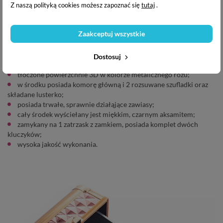
Z naszą polityką cookies możesz zapoznać się
tutaj
.
Zaakceptuj wszystkie
Zalety:
Dostosuj
brzegi i rogi wzmocnione metalowym okuciem w kolorze miedzi;
tłoczone powierzchnie 3D w kolorze metalicznego różu;
w środku posiada komorę główną i 2 rozsuwane szufladki oraz
składane lusterko;
posiada trwałe, sprawnie działąjące zawiasy;
cały środek wyściełany jest miękkim, czarnym aksamitem;
zamykany na 1 zatrzask z zamkiem, posiada komplet dwóch
kluczyków;
wysoka jakość wykonania.