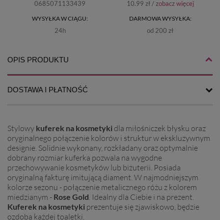
0685071133439
10.99 zł /
zobacz więcej
WYSYŁKA W CIĄGU:
DARMOWA WYSYŁKA:
24h
od 200 zł
OPIS PRODUKTU
DOSTAWA I PŁATNOŚĆ
Stylowy
kuferek na kosmetyki
dla miłośniczek błysku oraz
oryginalnego połączenie kolorów i struktur w ekskluzywnym
designie.
Solidnie wykonany, rozkładany oraz optymalnie
dobrany rozmiar kuferka pozwala na wygodne
przechowywanie kosmetyków lub biżuterii. Posiada
oryginalną fakturę imitującą diament. W najmodniejszym
kolorze sezonu - połączenie metalicznego różu z kolorem
miedzianym -
Rose Gold
. Idealny dla Ciebie i na prezent.
Kuferek na kosmetyki
prezentuje się zjawiskowo, będzie
ozdobą każdej toaletki.