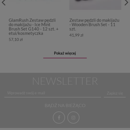
GlamRush Zestaw pędzli
Zestaw pędzli do makijażu
do makijażu - Ice Mint
- Wooden Brush Set - 11
Brush Set G140 - 12 szt. +
szt.
etui/kosmetyczka
41,99 zł
57,10 zł
Pokaż więcej
NEWSLETTER
Zapisz się
BĄDŹ NA BIEŻĄCO