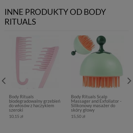
INNE PRODUKTY OD BODY
RITUALS
Body Rituals
Body Rituals Scalp
biodegradowalny grzebień
Massager and Exfoliator -
do włosów z haczykiem
Silikonowy masażer do
szeroki
skóry głowy
10,15 zł
15,50 zł