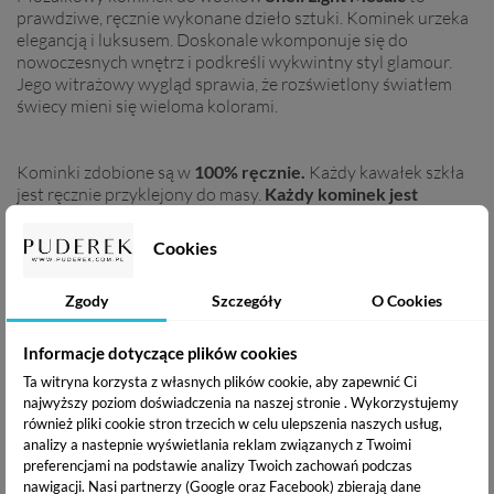
prawdziwe, ręcznie wykonane dzieło sztuki. Kominek urzeka
elegancją i luksusem. Doskonale wkomponuje się do
nowoczesnych wnętrz i podkreśli wykwintny styl glamour.
Jego witrażowy wygląd sprawia, że rozświetlony światłem
świecy mieni się wieloma kolorami.
Kominki zdobione są w
100% ręcznie.
Każdy kawałek szkła
jest ręcznie przyklejony do masy.
Każdy kominek jest
unikalny.
Cookies
Zgody
Szczegóły
O Cookies
Informacje dotyczące plików cookies
Ta witryna korzysta z własnych plików cookie, aby zapewnić Ci
najwyższy poziom doświadczenia na naszej stronie . Wykorzystujemy
również pliki cookie stron trzecich w celu ulepszenia naszych usług,
analizy a nastepnie wyświetlania reklam związanych z Twoimi
preferencjami na podstawie analizy Twoich zachowań podczas
nawigacji.
Nasi partnerzy (Google oraz Facebook) zbierają dane