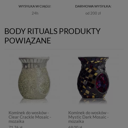
WYSYŁKA W CIĄGU:
DARMOWA WYSYŁKA:
24h
od 200 zł
BODY RITUALS PRODUKTY
POWIĄZANE
Kominek do wosków -
Kominek do wosków -
Clear Crackle Mosaic -
Mystic Dark Mosaic -
mozaika
mozaika
71,76 zł
69,00 zł