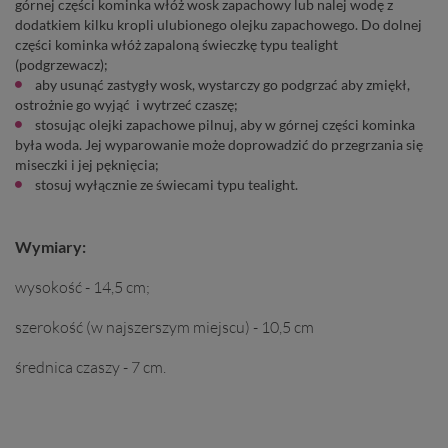
górnej części kominka włóż wosk zapachowy lub nalej wodę z
dodatkiem kilku kropli ulubionego olejku zapachowego. Do dolnej
części kominka włóż zapaloną świeczkę typu tealight
(podgrzewacz);
aby usunąć zastygły wosk, wystarczy go podgrzać aby zmiękł,
ostrożnie go wyjąć i wytrzeć czaszę;
stosując olejki zapachowe pilnuj, aby w górnej części kominka
była woda. Jej wyparowanie może doprowadzić do przegrzania się
miseczki i jej pęknięcia;
stosuj wyłącznie ze świecami typu tealight.
Wymiary:
wysokość - 14,5 cm;
szerokość (w najszerszym miejscu) - 10,5 cm
średnica czaszy - 7 cm.