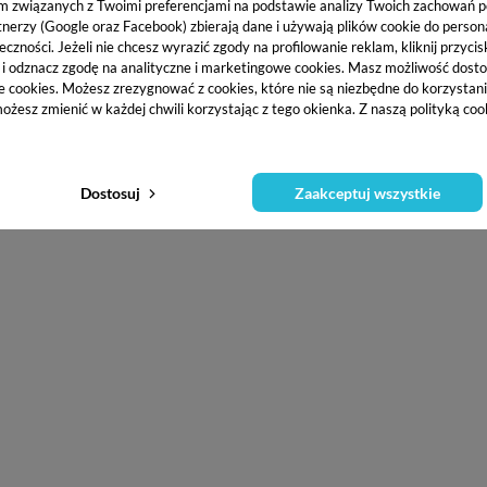
m związanych z Twoimi preferencjami na podstawie analizy Twoich zachowań 
tnerzy (Google oraz Facebook) zbierają dane i używają plików cookie do persona
eczności. Jeżeli nie chcesz wyrazić zgody na profilowanie reklam, kliknij przycis
j i odznacz zgodę na analityczne i marketingowe cookies.
Masz możliwość dosto
ing Kit
posiada wszystko, czego potrzebujesz, aby Twoje marzenia o
e cookies. Możesz zrezygnować z cookies, które nie są niezbędne do korzystania
ożesz zmienić w każdej chwili korzystając z tego okienka. Z naszą polityką co
p Styler
po 12-odcieniową paletę do definiowania brwi. Dzięki 
a perfekcyjnych brwi! Całość zapakowana jest w pojemną, eleganc
Dostosuj
Zaakceptuj wszystkie