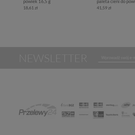
powiek 16,5 g
paleta cieni do pow
18,61 zł
41,59 zł
NEWSLETTER