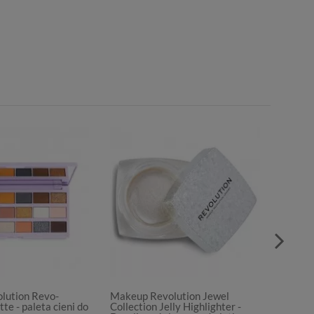
lution Revo-
Makeup Revolution Jewel
Makeup
te - paleta cieni do
Collection Jelly Highlighter -
Leary 