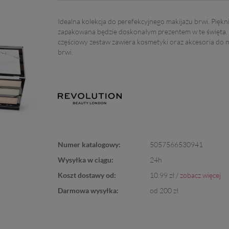
Idealna kolekcja do perefekcyjnego makijażu brwi. Piękn
zapakowana będzie doskonałym prezentem w te święta. 
częściowy zestaw zawiera kosmetyki oraz akcesoria do 
brwi.
Numer katalogowy:
5057566530941
Wysyłka w ciągu:
24h
Koszt dostawy od:
10.99 zł /
zobacz więcej
Darmowa wysyłka:
od 200 zł