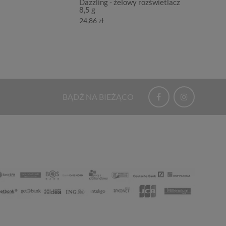
Dazzling - żelowy rozświetlacz
- palet
8,5 g
57,10 z
24,86 zł
BĄDŹ NA BIEŻĄCO