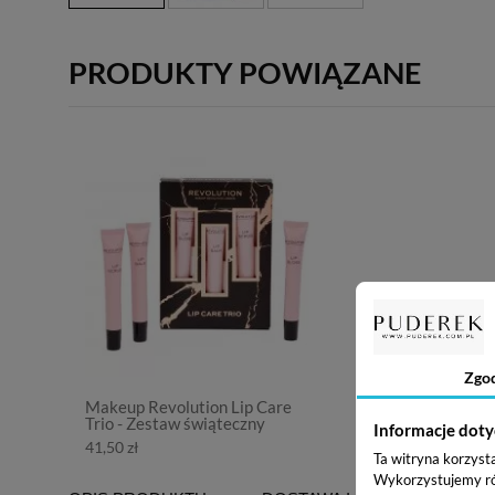
PRODUKTY POWIĄZANE
Zgo
Makeup Revolution Lip Care
Trio - Zestaw świąteczny
Informacje doty
41,50 zł
Ta witryna korzyst
Wykorzystujemy równ