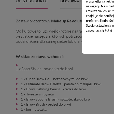
OPIS PRODUKTU
DOSTAWA I PŁATNOŚĆ
wyświetlania rekla
nawigacji.
Nasi par
i mierzenia ich skut
znajduje się poniże
Zestaw prezentowy
Makeup Revolution The Brow Shap
preferencji odnośni
Swoje ustawienia m
zapoznać się
tutaj
.
Od kultowego już i wielokrotnie nagradzanego
Brow Soa
wszystkie narzędzia, których potrzebujesz do uzyskani
podarunkiem dla samej siebie lub dla kogoś bliskiego.
W skład zestawu wchodzi:
1 x Soap Styler​ - mydełko do brwi
1 x Clear Brow Gel ​- bezbarwny żel do brwi
1 x Ultimate Brow Palette​ - paleta do makijażu brwi
1 x Brow Defining Pencil​ - kredka do brwi
1 x Tweezers​ - pęseta
1 x Brow Spoolie​ Brush - szczoteczka do brwi
1 x Brow Brush ​- pędzel do brwi
1 x kosmetyczka.