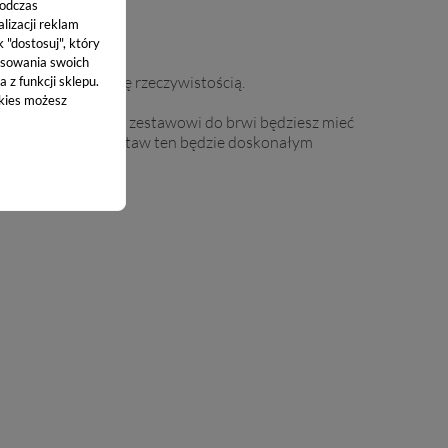
podczas
lizacji reklam
k "dostosuj", który
sowania swoich
 brwiach stały się rzeczywistością.​
 z funkcji sklepu.
okies możesz
temu 7-częściowemu zestawowi do brwi będziesz mieć
ką kosmetyczkę. Zestaw ten będzie doskonałym