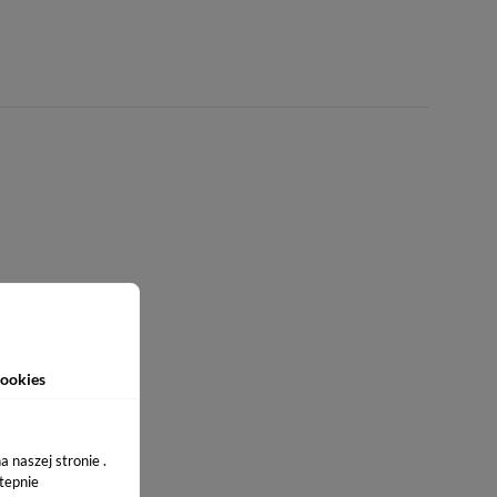
ookies
 naszej stronie .
stepnie