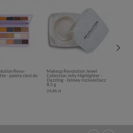
lution Revo-
Makeup Revolution Jewel
Makeup
te - paleta cieni do
Collection Jelly Highlighter -
Leary 
Dazzling - żelowy rozświetlacz
- palet
8,5 g
57,10 z
24,86 zł