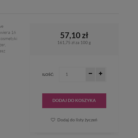
we
awiera 16
57,10 zł
kosmetyki
161,75 zł
za 100 g
zer,
esz
ILOŚĆ:
DODAJ DO KOSZYKA
Dodaj do listy życzeń