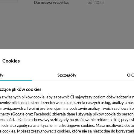
Darmowa wysyłka:
od 200 zł
Cookies
timate Goddess Palette
stworzona przy współpracy z brytyjską 
i rozświetlacza i bronzera. Paleta zawiera kosmetyki prasowane ni
dy
Szczegóły
O C
wykreujesz zarówno dzienny, neutralny look jak i wieczorowe smok
k i do konturowania twarzy. Paleta zawiera 16 cieni o matowym
ctwo kolorystyczne pozwala na stworzenie niesamowitych makijaży w
czące plików cookies
e się również 9 pudrów niezbędnych do podkreślenia kształtów tw
a z własnych plików cookie, aby zapewnić Ci najwyższy poziom doświadczenia na
tlacze dający efekt tafli oraz róże do policzków:
ież pliki cookie stron trzecich w celu ulepszenia naszych usług, analizy a na
m związanych z Twoimi preferencjami na podstawie analizy Twoich zachowań 
tnerzy (Google oraz Facebook) zbierają dane i używają plików cookie do persona
eczności. Jeżeli nie chcesz wyrazić zgody na profilowanie reklam, kliknij przycis
j i odznacz zgodę na analityczne i marketingowe cookies.
Masz możliwość dosto
e cookies. Możesz zrezygnować z cookies, które nie są niezbędne do korzystania