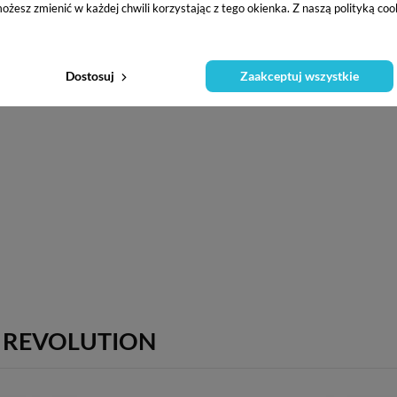
ożesz zmienić w każdej chwili korzystając z tego okienka. Z naszą polityką co
Dostosuj
Zaakceptuj wszystkie
 REVOLUTION