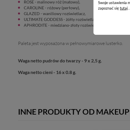
ROSE - malinowy róż (matowy),
Swoje ustawienia m
CAROLINE - różowy (perłowy),
zapoznać się
tutaj
.
GLAZED - waniliowy rozświetlacz,
ULTIMATE GODDESS - żółty rozświetlacz,
APHRODITE - miedziano-złoty rozświetlacz
.
Paleta jest wyposażona w pełnowymiarowe lusterko.
Waga netto pudrów do twarzy - 9 x 2,5 g.
Waga netto cieni -
16 x 0.8
g.
INNE PRODUKTY OD MAKEUP