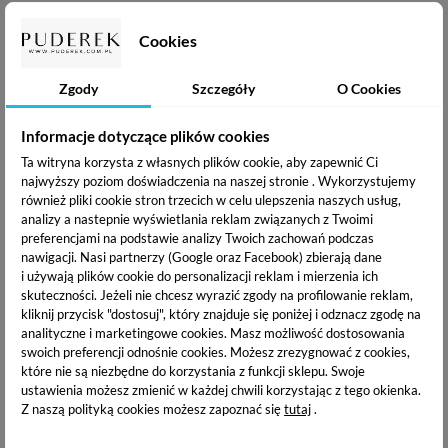
WYSYŁKA W CIĄGU:
DARMOWA WYSYŁKA:
Cookies
24h
od 200 zł
Zgody
Szczegóły
O Cookies
PUDEREK PRODUKTY
POWIĄZANE
Informacje dotyczące plików cookies
Ta witryna korzysta z własnych plików cookie, aby zapewnić Ci
najwyższy poziom doświadczenia na naszej stronie . Wykorzystujemy
również pliki cookie stron trzecich w celu ulepszenia naszych usług,
analizy a nastepnie wyświetlania reklam związanych z Twoimi
preferencjami na podstawie analizy Twoich zachowań podczas
nawigacji.
Nasi partnerzy (Google oraz Facebook) zbierają dane
i używają plików cookie do personalizacji reklam i mierzenia ich
skuteczności. Jeżeli nie chcesz wyrazić zgody na profilowanie reklam,
kliknij przycisk "dostosuj", który znajduje się poniżej i odznacz zgodę na
analityczne i marketingowe cookies.
Masz możliwość dostosowania
swoich preferencji odnośnie cookies. Możesz zrezygnować z cookies,
które nie są niezbędne do korzystania z funkcji sklepu. Swoje
Satynowa opaska do
ustawienia możesz zmienić w każdej chwili korzystając z tego okienka.
włosów z kokardą i
Z naszą polityką cookies możesz zapoznać się
tutaj
.
kryształkami - pin up -
granatowa