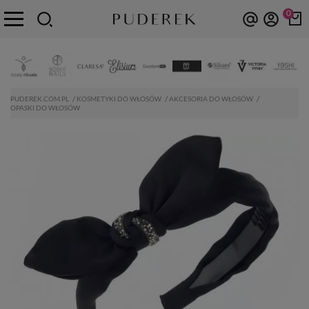
0
PUDEREK.COM.PL
KOSMETYKI DO WŁOSÓW
AKCESORIA DO WŁOSÓW
OPASKI DO WŁOSÓW