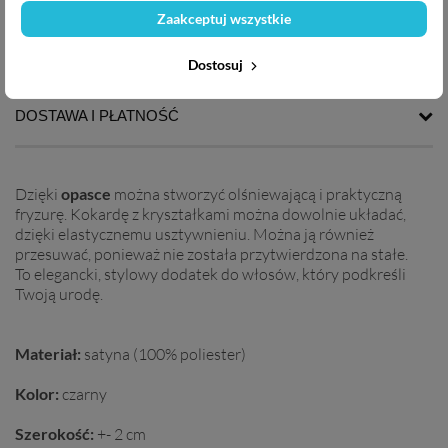
14,45 zł
Zaakceptuj wszystkie
OPIS PRODUKTU
Dostosuj
DOSTAWA I PŁATNOŚĆ
Dzięki
opasce
można stworzyć olśniewającą i praktyczną
fryzurę. Kokardę z kryształkami można dowolnie układać,
dzięki elastycznemu usztywnieniu. Można ją również
przesuwać, ponieważ nie została przytwierdzona na stałe.
To elegancki, stylowy dodatek do włosów, który podkreśli
Twoją urodę.
Materiał:
satyna (100% poliester)
Kolor:
czarny
Szerokość:
+- 2 cm