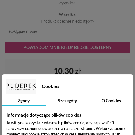
wygodna.
Wysyłka:
Produkt obecnie niedostępny
POWIADOM MNIE KIEDY BĘDZIE DOSTĘPNY
10,30 zł
Cookies
Zgody
Szczegóły
O Cookies
Dodaj do listy życzeń
Informacje dotyczące plików cookies
Ta witryna korzysta z własnych plików cookie, aby zapewnić Ci
WYSYŁKA W CIĄGU:
KOSZT DOSTAWY OD:
najwyższy poziom doświadczenia na naszej stronie . Wykorzystujemy
24h
10.99 zł /
zobacz więcej
również pliki cookie stron trzecich w celu ulepszenia naszych usług,