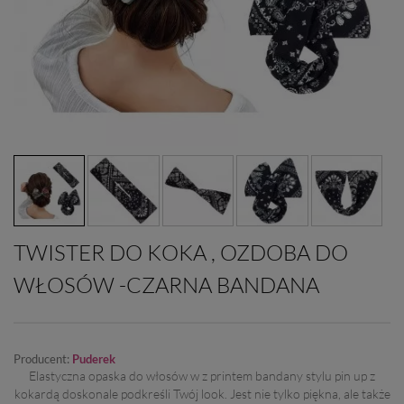
TWISTER DO KOKA , OZDOBA DO
WŁOSÓW -CZARNA BANDANA
Producent:
Puderek
Elastyczna opaska do włosów w z printem bandany stylu pin up z
kokardą doskonale podkreśli Twój look. Jest nie tylko piękna, ale także