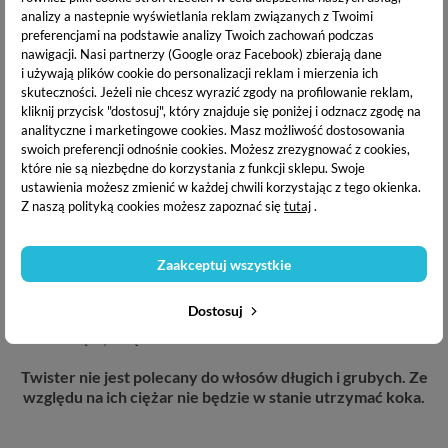
DARMOWA WYSYŁKA:
analizy a nastepnie wyświetlania reklam związanych z Twoimi
preferencjami na podstawie analizy Twoich zachowań podczas
od 200 zł
nawigacji.
Nasi partnerzy (Google oraz Facebook) zbierają dane
i używają plików cookie do personalizacji reklam i mierzenia ich
skuteczności. Jeżeli nie chcesz wyrazić zgody na profilowanie reklam,
OPIS PRODUKTU
kliknij przycisk "dostosuj", który znajduje się poniżej i odznacz zgodę na
analityczne i marketingowe cookies.
Masz możliwość dostosowania
swoich preferencji odnośnie cookies. Możesz zrezygnować z cookies,
DOSTAWA I PŁATNOŚĆ
które nie są niezbędne do korzystania z funkcji sklepu. Swoje
ustawienia możesz zmienić w każdej chwili korzystając z tego okienka.
Z naszą polityką cookies możesz zapoznać się
tutaj
.
Elastyczny twister
, dzięki któremu wykonasz spektakularną
fryzurę. Produkt usztywniony giętkim drutem , co umożliwia
Zaakceptuj wszystkie
wygięcie go w każdym kierunku.
wzór bandany
jest modnym
dodatkiem do włosów, który podkręci każdą
Dostosuj
stylizację. Podkreśla urodę, a także może stworzyć wygodną i
efektowną fryzurę.
Twister nie jest polecany do włosów długich i grubych. Ze
względu na ich ciężar nie będzie w stanie utrzymać koka.