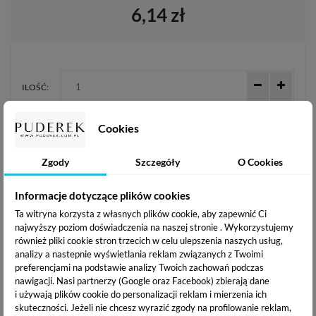
6,14 zł
ILOŚĆ:
Cookies
DODAJ DO KOSZYKA
Zgody
Szczegóły
O Cookies
Dodaj do listy życzeń
Informacje dotyczące plików cookies
Ta witryna korzysta z własnych plików cookie, aby zapewnić Ci
najwyższy poziom doświadczenia na naszej stronie . Wykorzystujemy
NUMER KATALOGOWY:
KOSZT DOSTAWY OD:
również pliki cookie stron trzecich w celu ulepszenia naszych usług,
analizy a nastepnie wyświetlania reklam związanych z Twoimi
685071044780
10.99 zł /
zobacz więcej
preferencjami na podstawie analizy Twoich zachowań podczas
WYSYŁKA W CIĄGU:
DARMOWA WYSYŁKA:
nawigacji.
Nasi partnerzy (Google oraz Facebook) zbierają dane
i używają plików cookie do personalizacji reklam i mierzenia ich
24h
od 200 zł
skuteczności. Jeżeli nie chcesz wyrazić zgody na profilowanie reklam,