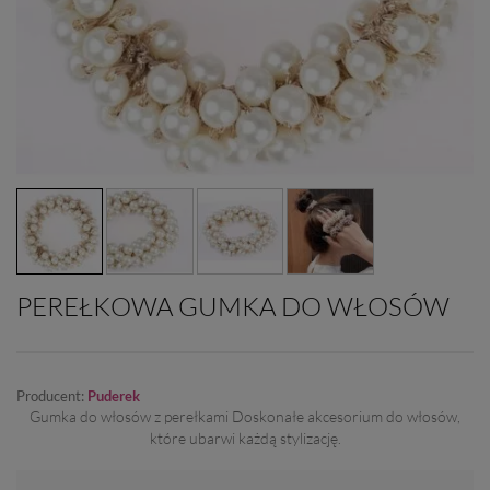
PEREŁKOWA GUMKA DO WŁOSÓW
Producent:
Puderek
Gumka do włosów z perełkami Doskonałe akcesorium do włosów,
które ubarwi każdą stylizację.