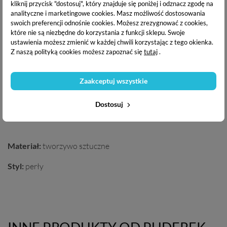
kliknij przycisk "dostosuj", który znajduje się poniżej i odznacz zgodę na
analityczne i marketingowe cookies.
Masz możliwość dostosowania
OPIS PRODUKTU
swoich preferencji odnośnie cookies. Możesz zrezygnować z cookies,
które nie są niezbędne do korzystania z funkcji sklepu. Swoje
ustawienia możesz zmienić w każdej chwili korzystając z tego okienka.
DOSTAWA I PŁATNOŚĆ
Z naszą polityką cookies możesz zapoznać się
tutaj
.
Zaakceptuj wszystkie
Perełkowa gumka do włosów
to elegancki dodatek do
fryzury. Dzięki biżuteryjnemu wykończeniu nada stylu i szyku
Dostosuj
twojej stylizacji. Perełki cudownie wzbogacą twojego kucyka
bądź koka.
Materiał:
tworzywo sztuczne
Styl:
perły