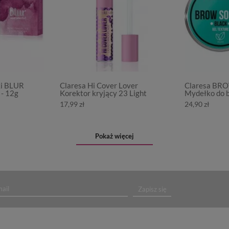
ki BLUR
Claresa Hi Cover Lover
Claresa BR
- 12g
Korektor kryjący 23 Light
Mydełko do b
17,99 zł
24,90 zł
Pokaż więcej
Zapisz się