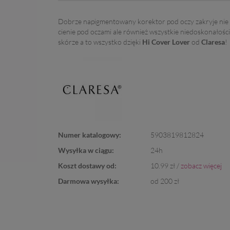
Dobrze napigmentowany korektor pod oczy zakryje nie 
cienie pod oczami ale również wszystkie niedoskonałości
skórze a to wszystko dzięki
Hi Cover Lover
od
Claresa
!
Numer katalogowy:
5903819812824
Wysyłka w ciągu:
24h
Koszt dostawy od:
10.99 zł /
zobacz więcej
Darmowa wysyłka:
od 200 zł