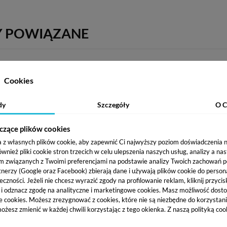
Y POWIĄZANE
Cookies
dy
Szczegóły
O C
czące plików cookies
a z własnych plików cookie, aby zapewnić Ci najwyższy poziom doświadczenia na
ież pliki cookie stron trzecich w celu ulepszenia naszych usług, analizy a na
m związanych z Twoimi preferencjami na podstawie analizy Twoich zachowań 
tnerzy (Google oraz Facebook) zbierają dane i używają plików cookie do persona
eczności. Jeżeli nie chcesz wyrazić zgody na profilowanie reklam, kliknij przycis
over
Claresa Hi Cover Lover
Claresa Hi C
j i odznacz zgodę na analityczne i marketingowe cookies.
Masz możliwość dosto
2 Fair
Korektor kryjący 23 Light
Korektor kr
e cookies. Możesz zrezygnować z cookies, które nie są niezbędne do korzystania
17,99 zł
17,99 zł
ożesz zmienić w każdej chwili korzystając z tego okienka. Z naszą polityką co