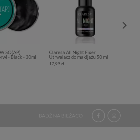
OW SO(AP)
Claresa All Night Fixer
Clares
rwi - Black - 30ml
Utrwalacz do makijażu 50 ml
Błyszcz
5ml
17,99 zł
11,86 z
BĄDŹ NA BIEŻĄCO