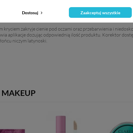
Dostosuj
Zaakceptuj wszystkie
m kryciem zakryje cienie pod oczami oraz przebarwienia i niedo
ia aplikacje dozując odpowiednią ilość produktu. Korektor dostę
łońcu niczym latynoski.
A MAKEUP