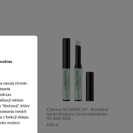
ookies
 naszej stronie .
stepnie
podczas
lizacji reklam
k "dostosuj", który
over Lover
Claresa SO MATCHY - Korektor
sowania swoich
yjący 24 Medium
neutralizujący zaczerwienienia -
 z funkcji sklepu.
05 Anti-Red
okies możesz
8,86 zł