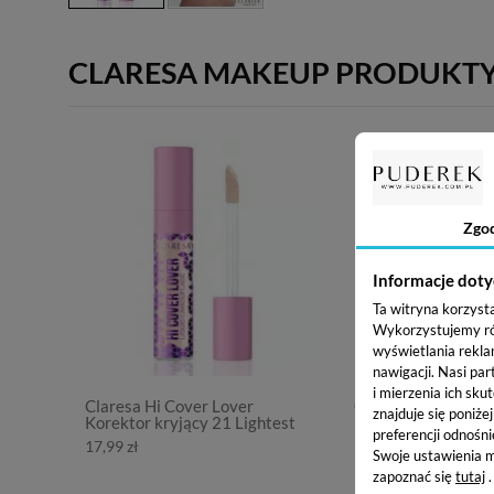
CLARESA MAKEUP PRODUKT
Zgo
Informacje doty
Ta witryna korzyst
Wykorzystujemy równ
wyświetlania rekla
nawigacji.
Nasi par
i mierzenia ich skut
Claresa Hi Cover Lover
Claresa Hi Cover L
znajduje się poniże
Korektor kryjący 21 Lightest
Korektor kryjący 2
preferencji odnośni
17,99 zł
17,99 zł
Swoje ustawienia m
zapoznać się
tutaj
.