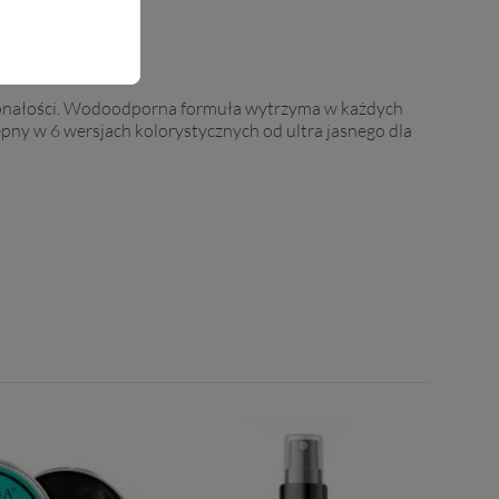
skonałości. Wodoodporna formuła wytrzyma w każdych
pny w 6 wersjach kolorystycznych od ultra jasnego dla