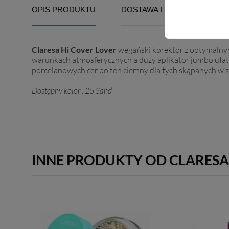
OPIS PRODUKTU
DOSTAWA I PŁATNOŚĆ
Claresa Hi Cover Lover
wegański korektor z optymalny
warunkach atmosferycznych a duży aplikator jumbo ułatw
porcelanowych cer po ten ciemny dla tych skąpanych w s
Dostępny kolor : 25 Sand
INNE PRODUKTY OD CLARES