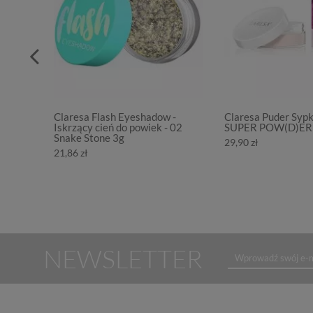
Claresa Flash Eyeshadow -
Claresa Puder Syp
Iskrzący cień do powiek - 02
SUPER POW(D)ER 
Snake Stone 3g
29,90 zł
21,86 zł
NEWSLETTER