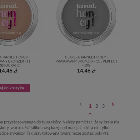
A TANNED HONEY -
CLARESA TANNED HONEY -
ANY BRONZER - 11
PRASOWANY BRONZER - 11,5 PERFECT
RISTOCRATIC
- 10G
14,46 zł
14,46 zł
aj do koszyka
1
2
3
mu przystosowanego do typu skóry. Należy pamiętać, żeby krem nie
skóry, warto użyć silikonową bazę pod makijaż, która nie tylko
będzie trwalszy. Tak przygotowana twarz może zostać pokryta