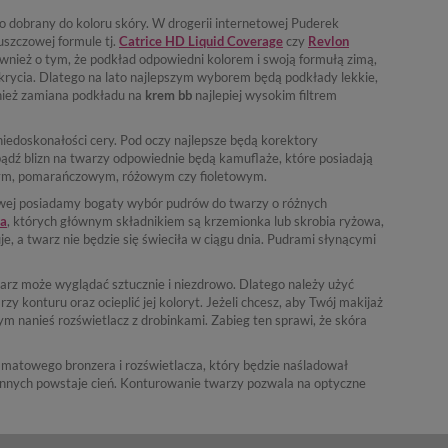
 dobrany do koloru skóry. W drogerii internetowej Puderek
uszczowej formule tj.
Catrice HD Liquid Coverage
czy
Revlon
również o tym, że podkład odpowiedni kolorem i swoją formułą zimą,
krycia. Dlatego na lato najlepszym wyborem będą podkłady lekkie,
ież zamiana podkładu na
krem bb
najlepiej wysokim filtrem
niedoskonałości cery. Pod oczy najlepsze będą korektory
bądź blizn na twarzy odpowiednie będą kamuflaże, które posiadają
ółtym, pomarańczowym, różowym czy fioletowym.
towej posiadamy bogaty wybór pudrów do twarzy o różnych
ra
, których głównym składnikiem są krzemionka lub skrobia ryżowa,
, a twarz nie będzie się świeciła w ciągu dnia. Pudrami słynącymi
arz może wyglądać sztucznie i niezdrowo. Dlatego należy użyć
y konturu oraz ocieplić jej koloryt. Jeżeli chcesz, aby Twój makijaż
m nanieś rozświetlacz z drobinkami. Zabieg ten sprawi, że skóra
u matowego bronzera i rozświetlacza, który będzie naśladował
w innych powstaje cień. Konturowanie twarzy pozwala na optyczne