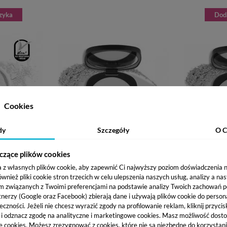
zyka
Dod
Cookies
dy
Szczegóły
O C
czące plików cookies
ATING POWDER
NEO MAKE UP PRO SKIN MATTE
NEO MAKE
R SYPKI - 8 G
PRESSED POWDER - PRASOWANY
PRESSED P
a z własnych plików cookie, aby zapewnić Ci najwyższy poziom doświadczenia na
ł
PUDER MATUJĄCY 00 - 8G
PUDER 
45,61 zł
ież pliki cookie stron trzecich w celu ulepszenia naszych usług, analizy a na
m związanych z Twoimi preferencjami na podstawie analizy Twoich zachowań 
tnerzy (Google oraz Facebook) zbierają dane i używają plików cookie do persona
eczności. Jeżeli nie chcesz wyrazić zgody na profilowanie reklam, kliknij przycis
j i odznacz zgodę na analityczne i marketingowe cookies.
Masz możliwość dosto
e cookies. Możesz zrezygnować z cookies, które nie są niezbędne do korzystania