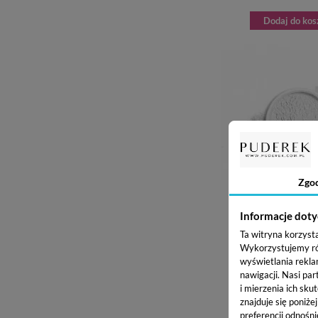
Dodaj do kos
Zgo
Informacje doty
NEO MAKE UP ILLUMIN
- ROZŚWIETLAJĄCY PUDE
Ta witryna korzyst
50,81 z
Wykorzystujemy równ
wyświetlania rekla
nawigacji.
Nasi par
i mierzenia ich skut
znajduje się poniże
preferencji odnośni