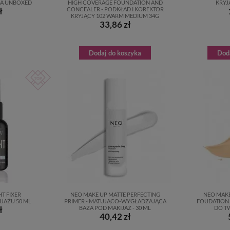
CA UNBOXED
HIGH COVERAGE FOUNDATION AND
KRYJ
ł
CONCEALER - PODKŁAD I KOREKTOR
KRYJĄCY 102 WARM MEDIUM 34G
33,86 zł
Dodaj do koszyka
Dod
HT FIXER
NEO MAKE UP MATTE PERFECTING
NEO MAKE
JAŻU 50 ML
PRIMER - MATUJĄCO-WYGŁADZAJĄCA
FOUDATION 
ł
BAZA POD MAKIJAŻ - 30 ML
DO TW
40,42 zł