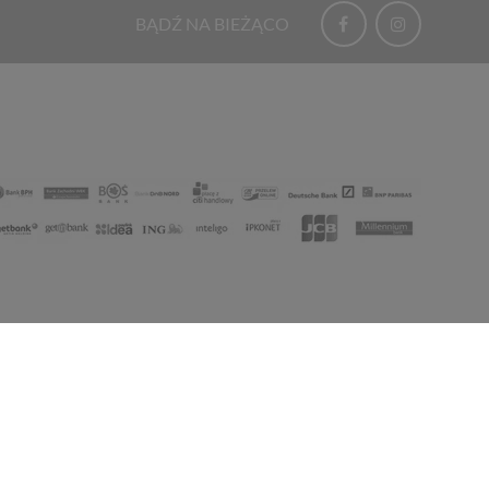
BĄDŹ NA BIEŻĄCO