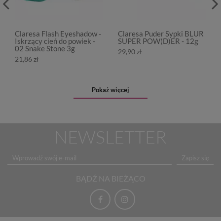
Claresa Flash Eyeshadow -
Claresa Puder Sypki BLUR
Iskrzący cień do powiek -
SUPER POW(D)ER - 12g
02 Snake Stone 3g
29,90 zł
21,86 zł
Pokaż więcej
NEWSLETTER
Zapisz się
BĄDŹ NA BIEŻĄCO