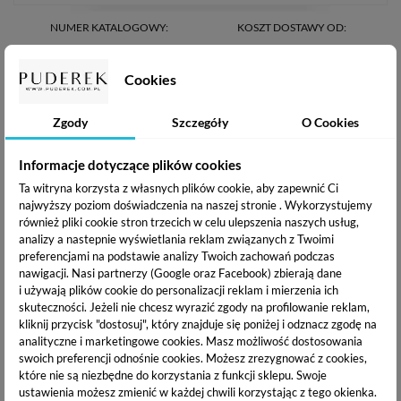
NUMER KATALOGOWY:
KOSZT DOSTAWY OD:
5903819817669
10.99 zł /
zobacz więcej
WYSYŁKA W CIĄGU:
DARMOWA WYSYŁKA:
Cookies
24h
od 200 zł
Zgody
Szczegóły
O Cookies
CLARESA MAKEUP PRODUKTY
Informacje dotyczące plików cookies
POWIĄZANE
Ta witryna korzysta z własnych plików cookie, aby zapewnić Ci
najwyższy poziom doświadczenia na naszej stronie . Wykorzystujemy
również pliki cookie stron trzecich w celu ulepszenia naszych usług,
analizy a nastepnie wyświetlania reklam związanych z Twoimi
preferencjami na podstawie analizy Twoich zachowań podczas
nawigacji.
Nasi partnerzy (Google oraz Facebook) zbierają dane
i używają plików cookie do personalizacji reklam i mierzenia ich
skuteczności. Jeżeli nie chcesz wyrazić zgody na profilowanie reklam,
kliknij przycisk "dostosuj", który znajduje się poniżej i odznacz zgodę na
analityczne i marketingowe cookies.
Masz możliwość dostosowania
swoich preferencji odnośnie cookies. Możesz zrezygnować z cookies,
które nie są niezbędne do korzystania z funkcji sklepu. Swoje
ustawienia możesz zmienić w każdej chwili korzystając z tego okienka.