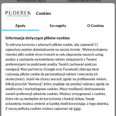
WYSYŁKA W CIĄGU:
DARMOWA WYSYŁKA:
24h
od 200 zł
Cookies
NEO MAKE UP PRODUKTY
Zgody
Szczegóły
O Cookies
POWIĄZANE
Informacje dotyczące plików cookies
Ta witryna korzysta z własnych plików cookie, aby zapewnić Ci
najwyższy poziom doświadczenia na naszej stronie . Wykorzystujemy
również pliki cookie stron trzecich w celu ulepszenia naszych usług,
analizy a nastepnie wyświetlania reklam związanych z Twoimi
preferencjami na podstawie analizy Twoich zachowań podczas
nawigacji.
Nasi partnerzy (Google oraz Facebook) zbierają dane
i używają plików cookie do personalizacji reklam i mierzenia ich
skuteczności. Jeżeli nie chcesz wyrazić zgody na profilowanie reklam,
kliknij przycisk "dostosuj", który znajduje się poniżej i odznacz zgodę na
analityczne i marketingowe cookies.
Masz możliwość dostosowania
swoich preferencji odnośnie cookies. Możesz zrezygnować z cookies,
Neo Make Up Perfect
które nie są niezbędne do korzystania z funkcji sklepu. Swoje
Matte Foudation -
ustawienia możesz zmienić w każdej chwili korzystając z tego okienka.
Matujący Podkład do
Z naszą polityką cookies możesz zapoznać się
tutaj
.
twarzy 00 - 30 ml
51,86 zł