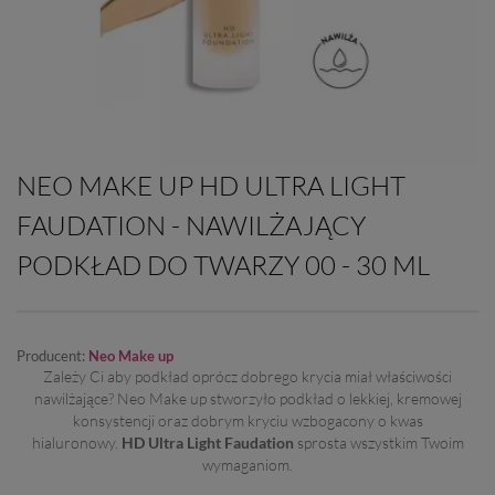
NEO MAKE UP HD ULTRA LIGHT
FAUDATION - NAWILŻAJĄCY
PODKŁAD DO TWARZY 00 - 30 ML
Producent:
Neo Make up
Zależy Ci aby podkład oprócz dobrego krycia miał właściwości
nawilżające? Neo Make up stworzyło podkład o lekkiej, kremowej
konsystencji oraz dobrym kryciu wzbogacony o kwas
hialuronowy.
HD Ultra Light Faudation
sprosta wszystkim Twoim
wymaganiom.