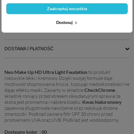
Zaakceptuj wszystkie
OPIS PRODUKTU
Dostosuj
DANE TECHNICZNE
DOSTAWA I PŁATNOŚĆ
Neo Make Up HD Ultra Light Faudation
to produkt
niezwykle lekki i kremowy. Dzięki swojej formule daje
możliwość stopniowania krycia , tuszując niedoskonałości nie
dając efektu maski. Zawarty w składzie
CheckChrome
,
składnik roniący przed stresem oksydacyjnym sprawia że
skóra jest promienna i nabiera blasku.
Kwas hialuronowy
zapewnia długotrwałe nawilżenie oraz redukuje drobne
zmarszczki. Podkład zawiera filtr SPF 30 chroni przed
promieniami UVA oraz UVB. Podkład jest wodoodporny.
Dostępny kolor : 00