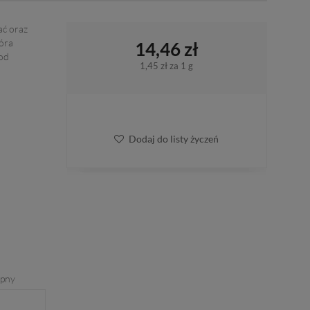
ać oraz
tóra
14,46 zł
od
1,45 zł
za 1 g
Dodaj do listy życzeń
ępny