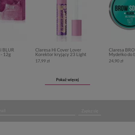
ki BLUR
Claresa Hi Cover Lover
Claresa BR
- 12g
Korektor kryjący 23 Light
Mydełko do b
17,99 zł
24,90 zł
Pokaż więcej
Zapisz się