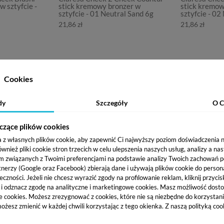
w sztyfcie -
stick kremowy bronzer w
stick kremow
sztyfcie - 01 Neutral Sand 6g
sztyfcie - 02
21,86 zł
21,86 zł
Cookies
woja skóra będzie muśnięta słońcem. Produkt idealnie sprawdzi si
li na uzyskanie idealnego konturu po bronzer z drobinkami nada
dy
Szczegóły
O C
czące plików cookies
a z własnych plików cookie, aby zapewnić Ci najwyższy poziom doświadczenia na
ież pliki cookie stron trzecich w celu ulepszenia naszych usług, analizy a na
m związanych z Twoimi preferencjami na podstawie analizy Twoich zachowań 
tnerzy (Google oraz Facebook) zbierają dane i używają plików cookie do persona
eczności. Jeżeli nie chcesz wyrazić zgody na profilowanie reklam, kliknij przycis
j i odznacz zgodę na analityczne i marketingowe cookies.
Masz możliwość dosto
e cookies. Możesz zrezygnować z cookies, które nie są niezbędne do korzystania
ożesz zmienić w każdej chwili korzystając z tego okienka. Z naszą polityką co