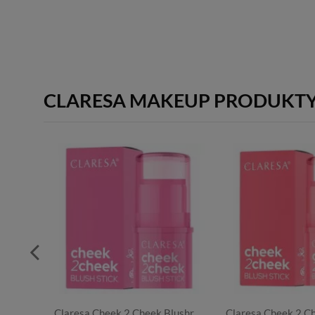
CLARESA MAKEUP PRODUKT
Claresa Cheek 2 Cheek Blushr
Claresa Cheek 2 C