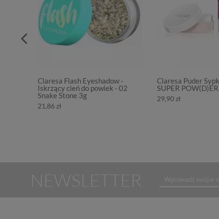
Claresa Flash Eyeshadow -
Claresa Puder Syp
Iskrzący cień do powiek - 02
SUPER POW(D)ER 
Snake Stone 3g
29,90 zł
21,86 zł
NEWSLETTER