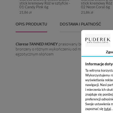
stick kremowy Róż w sztyfcie -
stick kremowy Róż 
01 Candy Pink 6g
02 Neon Coral 6g
21,86 zł
21,86 zł
OPIS PRODUKTU
DOSTAWA I PŁATNOŚĆ
Claresa TANNED
HONEY
prasowany bronzer sprawi, że t
bronzery o różnym wykończeniu od matowego który pozwo
Zgo
egzotycznym słońcem
Informacje doty
Ta witryna korzyst
Wykorzystujemy równ
wyświetlania rekla
nawigacji.
Nasi par
i mierzenia ich skut
znajduje się poniże
preferencji odnośni
Swoje ustawienia m
zapoznać się
tutaj
.