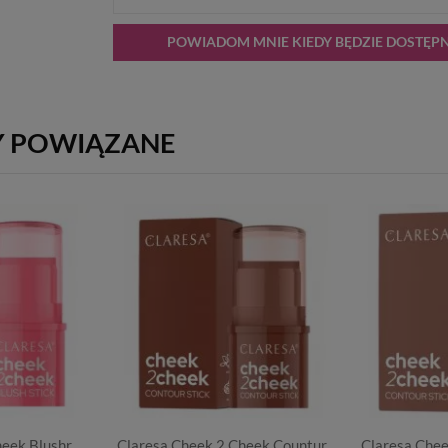
POWIADOM MNIE KIEDY BĘDZIE DOSTĘP
Y POWIĄZANE
heek Blushr
Claresa Cheek 2 Cheek Countur
Claresa Chee