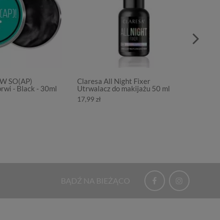
OW SO(AP)
Claresa All Night Fixer
Clares
rwi - Black - 30ml
Utrwalacz do makijażu 50 ml
Błyszcz
5ml
17,99 zł
11,86 z
BĄDŹ NA BIEŻĄCO