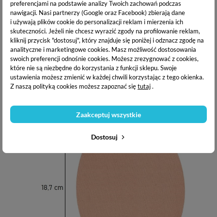
preferencjami na podstawie analizy Twoich zachowań podczas
Produkt chroni wewnętrzne partie ud przed otarciami.
nawigacji.
Nasi partnerzy (Google oraz Facebook) zbierają dane
Idealna alternatywa dla rajstop , szortów czy opasek. Idealne
i używają plików cookie do personalizacji reklam i mierzenia ich
na upalne dni. Stworzone z myślą nie tylko o udach, mogą być
skuteczności. Jeżeli nie chcesz wyrazić zgody na profilowanie reklam,
stosowane na innych partiach ciała. Produkt wielokrotnego
kliknij przycisk "dostosuj", który znajduje się poniżej i odznacz zgodę na
użycia.
analityczne i marketingowe cookies.
Masz możliwość dostosowania
swoich preferencji odnośnie cookies. Możesz zrezygnować z cookies,
Skład:
poliamid 84%, elastan 16%
które nie są niezbędne do korzystania z funkcji sklepu. Swoje
ustawienia możesz zmienić w każdej chwili korzystając z tego okienka.
Kolor:
beżowy (cielisty)
Z naszą polityką cookies możesz zapoznać się
tutaj
.
Zaakceptuj wszystkie
Dostosuj