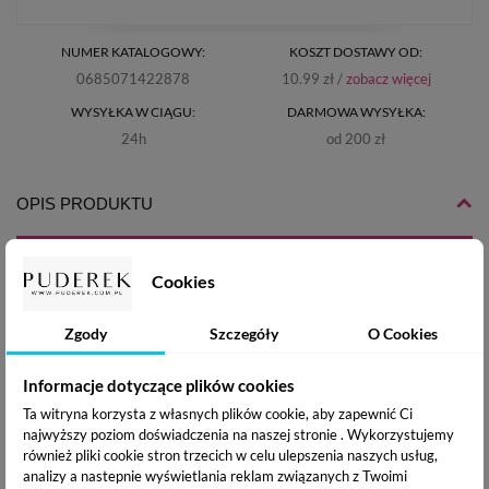
NUMER KATALOGOWY:
KOSZT DOSTAWY OD:
0685071422878
10.99 zł /
zobacz więcej
WYSYŁKA W CIĄGU:
DARMOWA WYSYŁKA:
24h
od 200 zł
OPIS PRODUKTU
DOSTAWA I PŁATNOŚĆ
Cookies
Zgody
Szczegóły
O Cookies
Wytrzymałe, samoprzylepne wkładki zapewniające komfort
użytkowania. Wykonane z satynowej , miłej w dotyku
Informacje dotyczące plików cookies
sprężystej tkaniny na bazie poliamidu i elastanu. Nie mechaci
Ta witryna korzysta z własnych plików cookie, aby zapewnić Ci
się a jedna strona pokryta jest hipoalergicznym klejem
najwyższy poziom doświadczenia na naszej stronie . Wykorzystujemy
silikonowym. Doskonale trzyma się na skórze, nie odznacza
również pliki cookie stron trzecich w celu ulepszenia naszych usług,
się tworząc płaskie przejście pomiędzy skórą a wkładką.
analizy a nastepnie wyświetlania reklam związanych z Twoimi