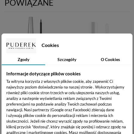
POWIĄZANE
Cookies
Zgody
Szczegóły
O Cookies
Informacje dotyczące plików cookies
Claresa Black by nature -
Claresa Blend , My Friend
Ta witryna korzysta z własnych plików cookie, aby zapewnić Ci
Eyeliner w płynie 4g
Baza pod cienie do powiek
5,5 ml
najwyższy poziom doświadczenia na naszej stronie . Wykorzystujemy
16,86 zł
również pliki cookie stron trzecich w celu ulepszenia naszych usług,
14,99 zł
analizy a nastepnie wyświetlania reklam związanych z Twoimi
preferencjami na podstawie analizy Twoich zachowań podczas
OPIS PRODUKTU
nawigacji.
Nasi partnerzy (Google oraz Facebook) zbierają dane
i używają plików cookie do personalizacji reklam i mierzenia ich
skuteczności. Jeżeli nie chcesz wyrazić zgody na profilowanie reklam,
DOSTAWA I PŁATNOŚĆ
kliknij przycisk "dostosuj", który znajduje się poniżej i odznacz zgodę na
analityczne i marketingowe cookies.
Masz możliwość dostosowania