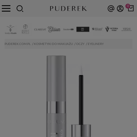
0
PUDEREK.COM.PL
KOSMETYKI DO MAKIJAŻU
OCZY
EYELINERY