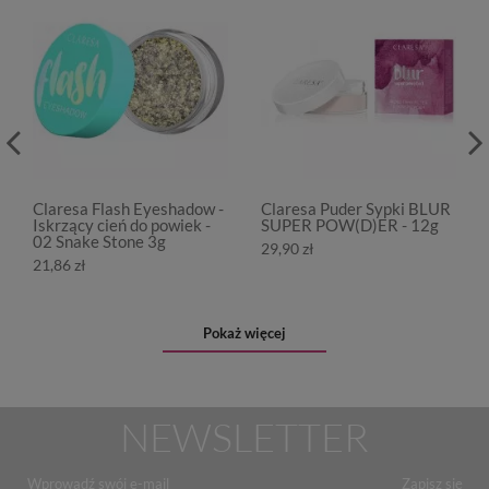
Claresa Flash Eyeshadow -
Claresa Puder Sypki BLUR
Iskrzący cień do powiek -
SUPER POW(D)ER - 12g
02 Snake Stone 3g
29,90 zł
21,86 zł
Pokaż więcej
NEWSLETTER
Zapisz się