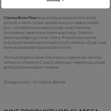
Claresa Brow Flow
to puszysta pomada do brwi, która
pozwoli w łatwy i szybki sposób stworzyć idealny kształt
brwi. Ultralekka konsystencja dzięki swej kremowej
konsystencji zapewnia przyjemną aplikację. Składniki
aktywne pielęgnują włoski i skórę. Produkt pozwala na
precyzyjne namalowanie pojedynczych włosków. Dzięki swej
formule doskonale nada kształt brwiom.
Formuła bogata w kwas hialuronowy regeneruje, nawilża i
wzmacnia. Witamina C oraz E odżywiają i regenerują, a biała
glinka pochłania sebum i matowi.
Dostępny kolor : 02 Medium Blonde