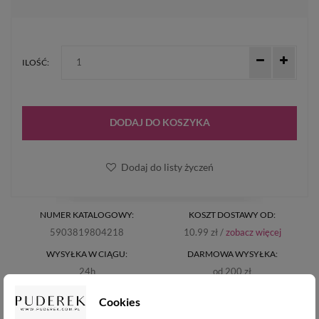
ILOŚĆ:
DODAJ DO KOSZYKA
Dodaj do listy życzeń
NUMER KATALOGOWY:
KOSZT DOSTAWY OD:
5903819804218
10.99 zł /
zobacz więcej
WYSYŁKA W CIĄGU:
DARMOWA WYSYŁKA:
24h
od 200 zł
Cookies
CLARESA MAKEUP PRODUKTY