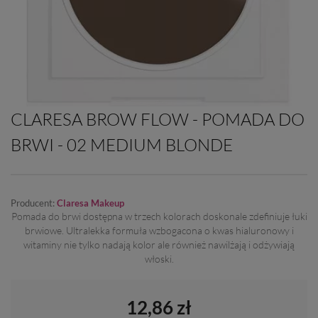
CLARESA BROW FLOW - POMADA DO
BRWI - 02 MEDIUM BLONDE
Producent:
Claresa Makeup
Pomada do brwi dostępna w trzech kolorach doskonale zdefiniuje łuki
brwiowe. Ultralekka formuła wzbogacona o kwas hialuronowy i
witaminy nie tylko nadają kolor ale również nawilżają i odżywiają
włoski.
12,86 zł