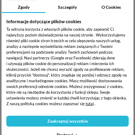
POWIĄZANE
Zgody
Szczegóły
O Cookies
Informacje dotyczące plików cookies
Ta witryna korzysta z własnych plików cookie, aby zapewnić Ci
najwyższy poziom doświadczenia na naszej stronie . Wykorzystujemy
również pliki cookie stron trzecich w celu ulepszenia naszych usług,
analizy a nastepnie wyświetlania reklam związanych z Twoimi
preferencjami na podstawie analizy Twoich zachowań podczas
nawigacji.
Nasi partnerzy (Google oraz Facebook) zbierają dane
i używają plików cookie do personalizacji reklam i mierzenia ich
skuteczności. Jeżeli nie chcesz wyrazić zgody na profilowanie reklam,
kliknij przycisk "dostosuj", który znajduje się poniżej i odznacz zgodę na
analityczne i marketingowe cookies.
Masz możliwość dostosowania
Claresa Black by nature -
Claresa Blend , My Friend
swoich preferencji odnośnie cookies. Możesz zrezygnować z cookies,
Eyeliner w płynie 4g
Baza pod cienie do powiek
które nie są niezbędne do korzystania z funkcji sklepu. Swoje
5,5 ml
16,86 zł
ustawienia możesz zmienić w każdej chwili korzystając z tego okienka.
14,99 zł
Z naszą polityką cookies możesz zapoznać się
tutaj
.
OPIS PRODUKTU
Zaakceptuj wszystkie
DOSTAWA I PŁATNOŚĆ
Dostosuj