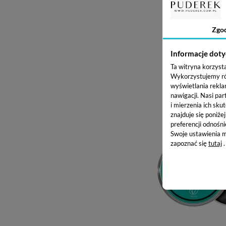
Zgo
Informacje doty
CLARESA NOW BRO(W) 
BRWI - 11 LIGHT
Ta witryna korzyst
21,86 z
Wykorzystujemy równ
wyświetlania rekla
nawigacji.
Nasi par
Dodaj do kos
i mierzenia ich skut
znajduje się poniże
preferencji odnośni
Swoje ustawienia m
zapoznać się
tutaj
.