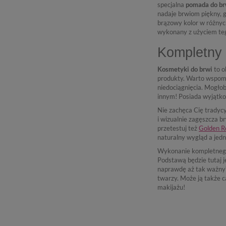
specjalna
pomada do br
nadaje brwiom piękny, g
brązowy kolor w różnych
wykonany z użyciem teg
Kompletny 
Kosmetyki do brwi
to o
produkty. Warto wspomn
niedociągnięcia. Mogło
innym! Posiada wyjątko
Nie zachęca Cię tradyc
i wizualnie zagęszcza b
przetestuj też
Golden R
naturalny wygląd a jedno
Wykonanie kompletnego
Podstawą będzie tutaj 
naprawdę aż tak ważny? 
twarzy. Może ją także 
makijażu!