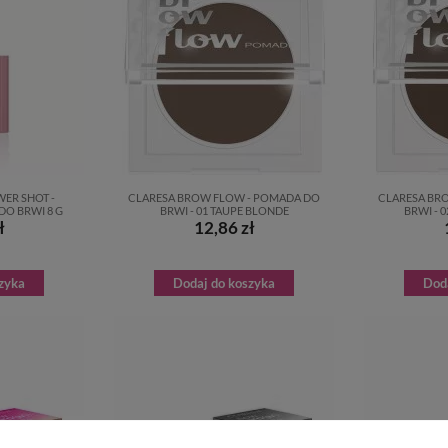
ER SHOT -
CLARESA BROW FLOW - POMADA DO
CLARESA BR
DO BRWI 8 G
BRWI - 01 TAUPE BLONDE
BRWI - 
ł
12,86 zł
zyka
Dodaj do koszyka
Dod