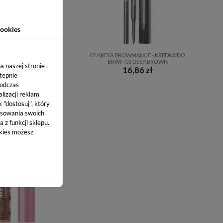
ookies
W BRO(W) - POMADA DO
CLARESA BROWMANCE - KREDKA DO
 - 13 DARK - 4 G
BRWI - 03 DEEP BROWN
 naszej stronie .
21,86 zł
16,86 zł
stepnie
podczas
lizacji reklam
k "dostosuj", który
sowania swoich
 z funkcji sklepu.
okies możesz