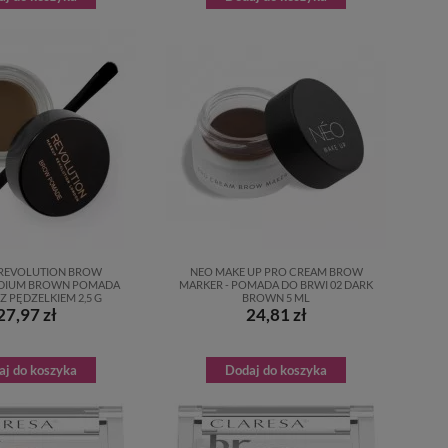
REVOLUTION BROW
NEO MAKE UP PRO CREAM BROW
DIUM BROWN POMADA
MARKER - POMADA DO BRWI 02 DARK
Z PĘDZELKIEM 2,5 G
BROWN 5 ML
27,97 zł
24,81 zł
aj do koszyka
Dodaj do koszyka