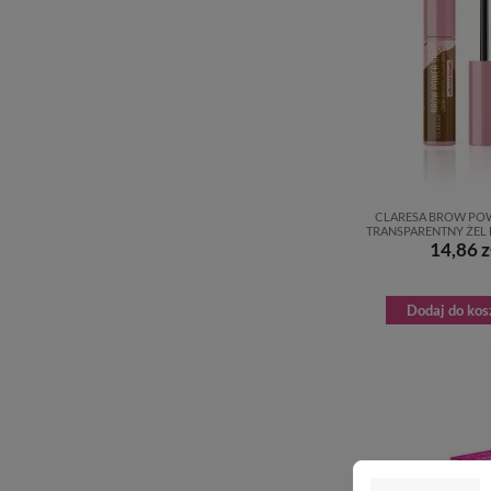
CLARESA BROW POW
TRANSPARENTNY ŻEL 
14,86 z
Dodaj do kos