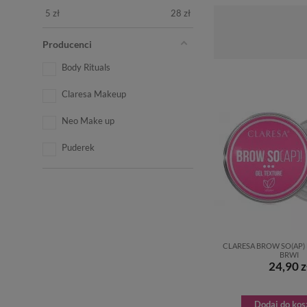
5
zł
28
zł
Producenci
Body Rituals
Claresa Makeup
Neo Make up
Puderek
CLARESA BROW SO(AP)
BRWI
24,90 z
Dodaj do kos