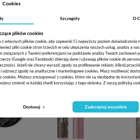
Cookies
dy
Szczegóły
O C
czące plików cookies
- POMADA DO
CLARESA NOW BRO(W) - POMADA DO
CLARESA NO
 - 4G
BRWI - 12 MEDIUM - 4G
BRWI
a z własnych plików cookie, aby zapewnić Ci najwyższy poziom doświadczenia na
ł
21,86 zł
ież pliki cookie stron trzecich w celu ulepszenia naszych usług, analizy a na
m związanych z Twoimi preferencjami na podstawie analizy Twoich zachowań 
tnerzy (Google oraz Facebook) zbierają dane i używają plików cookie do persona
zyka
eczności. Jeżeli nie chcesz wyrazić zgody na profilowanie reklam, kliknij przycis
j i odznacz zgodę na analityczne i marketingowe cookies.
Masz możliwość dosto
e cookies. Możesz zrezygnować z cookies, które nie są niezbędne do korzystania
ożesz zmienić w każdej chwili korzystając z tego okienka. Z naszą polityką co
Dostosuj
Zaakceptuj wszystkie