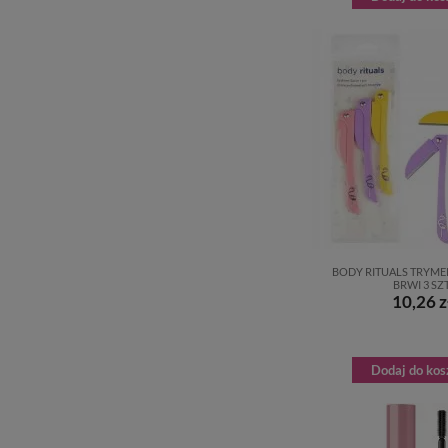
BODY RITUALS TRYME
BRWI 3 SZT
10,26 z
Dodaj do kos