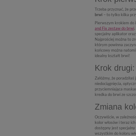
Trzeba przyznać, że pr
brwi
– to tylko kilka p
Pierwszym krokiem do id
and Fix zestaw do brwi
.
specjalny aplikator ora
Najprościej można to zr
którym powinna zaczyna
końcowy można natomias
idealny kształt brwi!
Krok drugi:
Załóżmy, że poradziłaś j
niedociągnięcia, optycz
przyciemniająca maskar
kredka do brwi ze szczot
Zmiana kolo
Oczywiście, w zależnośc
kolor włosów i teraz ic
dostępny jest specjalny
wszystkim do koloru wł