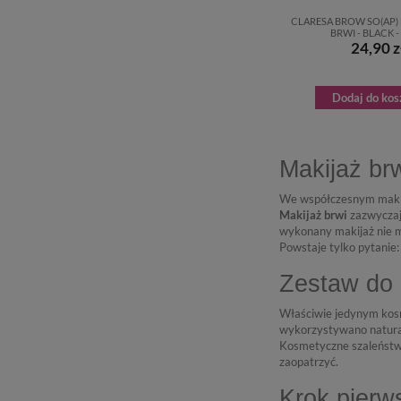
CLARESA BROW SO(AP)
BRWI - BLACK -
24,90 z
Dodaj do kos
Makijaż br
We współczesnym maki
Makijaż
brwi
zazwyczaj
wykonany makijaż nie m
Powstaje tylko pytanie: 
Zestaw do s
Właściwie jedynym kosm
wykorzystywano natural
Kosmetyczne szaleństwo 
zaopatrzyć.
Krok pierw