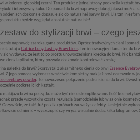
wi
w kolorze
głębokiej czerni. Ten produkt z jednej strony podkreśla kształt b
łęboki i intensywny kolor. Do pomad do brwi naprawdę dobrej jakości można z
 odcieniach doskonale dopasuje się do naturalnej barwy brwi. Ujarzmi niesforne
o produktu będzie wyglądał absolutnie naturalnie!
zestaw do stylizacji brwi – czego jes
becnie naprawdę szeroka gama produktów. Oprócz tradycyjnych cieni i pomad do
ieć tutaj o
Catrice Long Lasting Brow Liner
. Ten innowacyjny flamaster do brw
by się wydawać, że jest to po prostu unowocześniona
kredka do brwi.
Nic bardzi
wo cienki aplikator, który pozwala doskonale kontrolować kreskę.
yjna
paletka do brwi
? Skorzystaj z aksamitnego cienia do brwi
Essence Eyebro
rwi. Z jego pomocą wykonasz właściwie kompletny makijaż brwi dosłownie w je
ose eyebrow powder
. To nowoczesne połączenie pudru i cienia do brwi. Dwustr
cześnie podkreślić ich kształt.
 makijażu brwi na początku może być nieco skomplikowane. Ilość kosmetykó
jednak przede wszystkim częsta regulacja (samodzielnie lub w salonie kosme
Oczywiście, że tak! Już po kilku próbach zauważysz efekty. Umiejętnie wykona
całkowicie odmienić – wyszczuplić czy wręcz wizualnie dodać kilka kilogramów