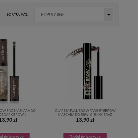
SORTUJ WG.:
POPULARNE
ROW BRO MASKARA DO
CLARESA FULL BROW PARIS EYEBROW
02 DARK BROWN
MASCARA DO BRWI CIEMNY BRĄZ
13,90 zł
13,90 zł
aj do koszyka
Dodaj do koszyka