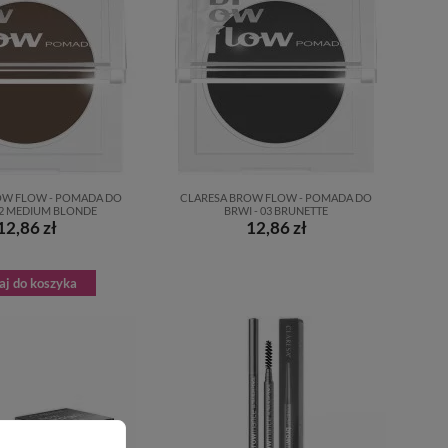
OW FLOW - POMADA DO
CLARESA BROW FLOW - POMADA DO
02 MEDIUM BLONDE
BRWI - 03 BRUNETTE
12,86 zł
12,86 zł
aj do koszyka