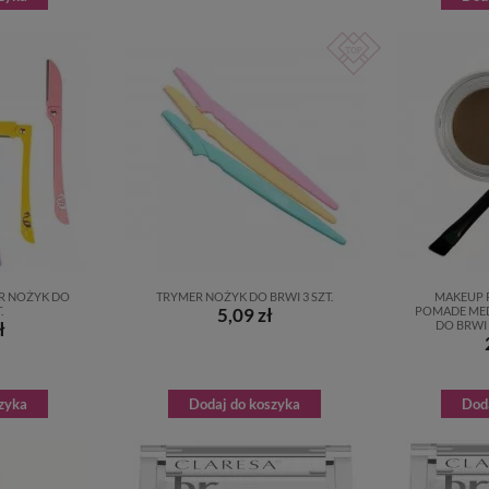
R NOŻYK DO
TRYMER NOŻYK DO BRWI 3 SZT.
MAKEUP 
.
5,09 zł
POMADE ME
ł
DO BRWI 
zyka
Dodaj do koszyka
Dod