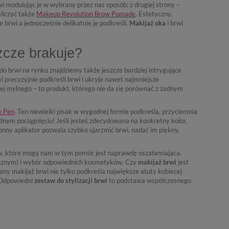
rwi modulując je w wybrany przez nas sposób; z drugiej strony –
aliczyć także
Makeup Revolution Brow Pomade
. Estetyczny,
 brwi a jednocześnie delikatnie je podkreśli.
Makijaż oka
i brwi
zcze brakuje?
 brwi na rynku znajdziemy także jeszcze bardziej intrygujące
i precyzyjnie podkreśli brwi i ukryje nawet najmniejsze
ej mylnego – to produkt, którego nie da się porównać z żadnym
w Pen
. Ten niewielki pisak w wygodnej formie podkreśla, przyciemnia
dnym pociągnięciu! Jeśli jesteś zdecydowana na konkretny kolor,
onny aplikator pozwala szybko ujarzmić brwi, nadać im piękny,
w, które mogą nam w tym pomóc jest naprawdę oszałamiająca.
tycznym) i wybór odpowiednich kosmetyków. Czy
makijaż brwi
jest
ny makijaż brwi nie tylko podkreśla największe atuty kobiecej
. Odpowiedni
zestaw do stylizacji brwi
to podstawa współczesnego