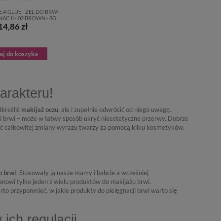
E A GLUE - ŻEL DO BRWI
NACJI - 02 BROWN - 8G
14,86 zł
aj do koszyka
arakteru!
kreślić
makijaż oczu
, ale i zupełnie odwrócić od niego uwagę.
acji brwi – może w łatwy sposób ukryć nieestetyczne przerwy. Dobrze
ść całkowitej zmiany wyrazu twarzy za pomocą kilku kosmetyków.
o brwi
. Stosowały ją nasze mamy i babcie a wcześniej
anowi tylko jeden z wielu produktów do makijażu brwi.
to przypomnieć, w jakie produkty do pielęgnacji brwi warto się
ich regulacji