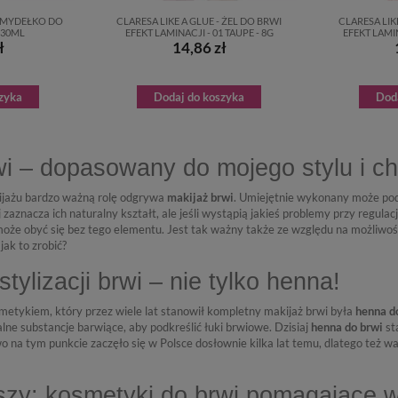
 MYDEŁKO DO
CLARESA LIKE A GLUE - ŻEL DO BRWI
CLARESA LIK
 30ML
EFEKT LAMINACJI - 01 TAUPE - 8G
EFEKT LAMI
ł
14,86 zł
zyka
Dodaj do koszyka
Dod
wi – dopasowany do mojego stylu i ch
jażu bardzo ważną rolę odgrywa
makijaż brwi
. Umiejętnie wykonany może pod
 zaznacza ich naturalny kształt, ale jeśli wystąpią jakieś problemy przy regul
oże obyć się bez tego elementu. Jest tak ważny także ze względu na możliwo
jak to zrobić?
tylizacji brwi – nie tylko henna!
etykiem, który przez wiele lat stanowił kompletny makijaż brwi była
henna d
ne substancje barwiące, aby podkreślić łuki brwiowe. Dzisiaj
henna do brwi
st
na tym punkcie zaczęło się w Polsce dosłownie kilka lat temu, dlatego też war
szy: kosmetyki do brwi pomagające w 