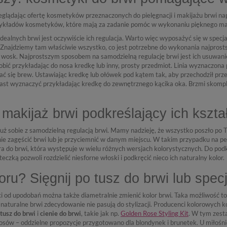
zeglądając ofertę kosmetyków przeznaczonych do pielęgnacji i makijażu brwi n
rzykładów kosmetyków, które mają za zadanie pomóc w wykonaniu pięknego mak
ealnych brwi jest oczywiście ich regulacja. Warto więc wyposażyć się w specj
 Znajdziemy tam właściwie wszystko, co jest potrzebne do wykonania najprostsz
z wosk. Najprostszym sposobem na samodzielną regulację brwi jest ich usuwanie 
obić przykładając do nosa kredkę lub inny, prosty przedmiot. Linia wyznaczona
ć się brew. Ustawiając kredkę lub ołówek pod kątem tak, aby przechodził prz
t wyznaczyć przykładając kredkę do zewnętrznego kącika oka. Brzmi skompli
 makijaż brwi podkreślający ich kształ
uż sobie z samodzielną regulacją brwi. Mamy nadzieję, że wszystko poszło po Two
nie zagęścić brwi lub je przyciemnić w danym miejscu. W takim przypadku na p
a do brwi, która występuje w wielu różnych wersjach kolorystycznych. Do pod
eczką pozwoli rozdzielić niesforne włoski i podkręcić nieco ich naturalny kolor.
ru? Sięgnij po tusz do brwi lub specj
i od upodobań można także diametralnie zmienić kolor brwi. Taka możliwość to 
h naturalne brwi zdecydowanie nie pasują do stylizacji. Producenci kolorowy
tusz do brwi
i
cienie do brwi
, takie jak np.
Golden Rose Styling Kit
. W tym zest
osów – oddzielne propozycje przygotowano dla blondynek i brunetek. U miłośn