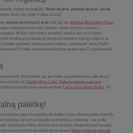
aprawdę można się pogubić.
Wosk do brwi
,
pomada do brwi
,
żel do
ijażu brwi. Od czego trzeba zacząć?
alny
zestaw do stylizacji brwi
taki, jak np.
Makeup Revolution Focus
ego makijażu brwi a więc pęsetę, cienie do brwi, lusterko i
pęsetą. W tym celu trzeba podzielić okolice oka na 3 części.
 przez kredkę przyłożoną do skraju skrzydełka nosa to miejsce, w
ez środek tęczówki wyznaczymy miejsce „załamania” brwi. Punkt
kowanie? Po kilku niepowodzeniach na pewno uda Ci się wykreślić
t
jej myśli. Jeśli jednak nie, jest kilka sposobów na to, aby ukryć
ewno przyda się
Golden Rose Color Tinted eyebrow mascara
–
kreślenia kształtu brwi warto wybrać
Catrice Eye Brow Stylist
.
Ta
alną paletkę!
prawdziwa ulga szczególnie dla kobiet, które diametralnie zmieniły
ch kosmetyków i w tym przypadku przychodzą z pomocą – na rynku
awie znajdziemy kilka różnych cieni do brwi, dopasowanych przede
iczek czarnych brwi sprawdzi się na pewno
Wibo eyebrow pomade
–