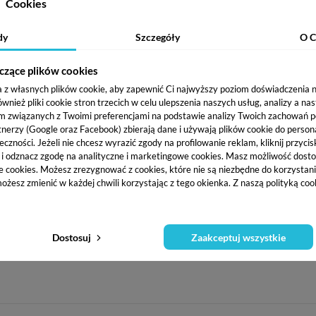
STAWA I PŁATNOŚĆ
Cookies
dy
Szczegóły
O C
charakteryzujących się elastycznością. Baza kauczukowa doskonal
czące plików cookies
ncję, która umożliwia precyzyjny manicure bez zalewania skórek.
 oraz maskuje przebarwienia płytki paznokcia. Dodatkowo baza poz
a z własnych plików cookie, aby zapewnić Ci najwyższy poziom doświadczenia na
ież pliki cookie stron trzecich w celu ulepszenia naszych usług, analizy a na
m związanych z Twoimi preferencjami na podstawie analizy Twoich zachowań 
tnerzy (Google oraz Facebook) zbierają dane i używają plików cookie do persona
eczności. Jeżeli nie chcesz wyrazić zgody na profilowanie reklam, kliknij przycis
j i odznacz zgodę na analityczne i marketingowe cookies.
Masz możliwość dosto
e cookies. Możesz zrezygnować z cookies, które nie są niezbędne do korzystania
ożesz zmienić w każdej chwili korzystając z tego okienka. Z naszą polityką co
Dostosuj
Zaakceptuj wszystkie