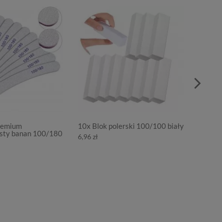
Premium
10x Blok polerski 100/100 biały
Metalic
isty banan 100/180
paznok
6,96 zł
9,98 zł