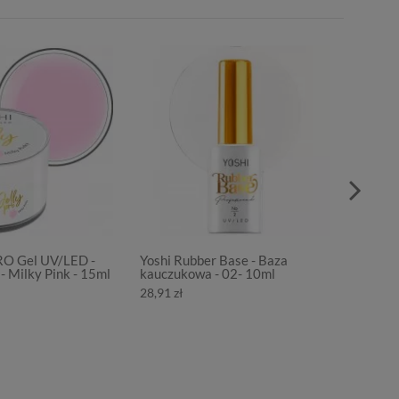
PRO Gel UV/LED -
Yoshi Rubber Base - Baza
Yoshi 
- Milky Pink - 15ml
kauczukowa - 02- 10ml
Bezkwa
28,91 zł
11,00 z