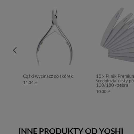
Cążki wycinacz do skórek
10 x Pilnik Premiu
średnioziarnisty pó
11,34 zł
100/180 - zebra
10,30 zł
INNE PRODUKTY OD YOSHI