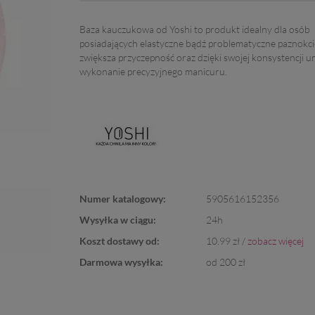
Baza kauczukowa od Yoshi to produkt idealny dla osób
posiadających elastyczne bądź problematyczne paznokci
zwiększa przyczepność oraz dzięki swojej konsystencji u
wykonanie precyzyjnego manicuru.
Numer katalogowy:
5905616152356
Wysyłka w ciągu:
24h
Koszt dostawy od:
10.99 zł /
zobacz więcej
Darmowa wysyłka:
od 200 zł