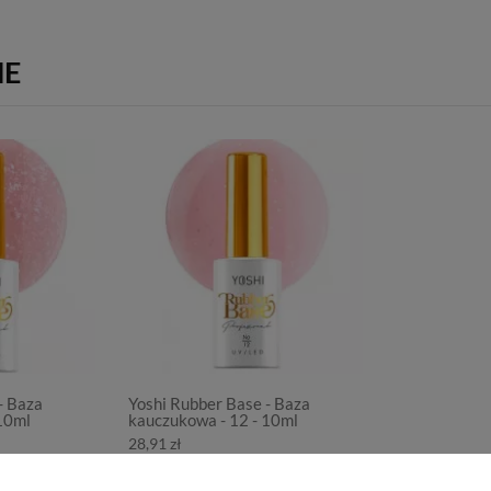
NE
- Baza
Yoshi Rubber Base - Baza
10ml
kauczukowa - 12 - 10ml
28,91 zł