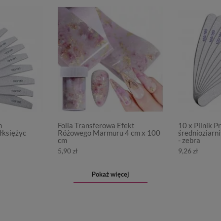
m
Folia Transferowa Efekt
10 x Pilnik 
łksiężyc
Różowego Marmuru 4 cm x 100
średnioziarn
cm
- zebra
5,90 zł
9,26 zł
Pokaż więcej