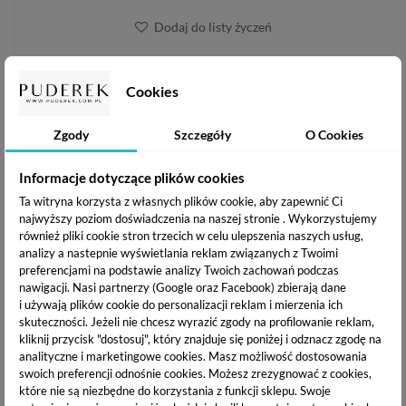
Dodaj do listy życzeń
NUMER KATALOGOWY:
KOSZT DOSTAWY OD:
Cookies
0685071784891
10.99 zł /
zobacz więcej
Zgody
Szczegóły
O Cookies
WYSYŁKA W CIĄGU:
DARMOWA WYSYŁKA:
24h
od 200 zł
Informacje dotyczące plików cookies
Ta witryna korzysta z własnych plików cookie, aby zapewnić Ci
PUDEREK PRODUKTY
najwyższy poziom doświadczenia na naszej stronie . Wykorzystujemy
również pliki cookie stron trzecich w celu ulepszenia naszych usług,
POWIĄZANE
analizy a nastepnie wyświetlania reklam związanych z Twoimi
preferencjami na podstawie analizy Twoich zachowań podczas
nawigacji.
Nasi partnerzy (Google oraz Facebook) zbierają dane
i używają plików cookie do personalizacji reklam i mierzenia ich
skuteczności. Jeżeli nie chcesz wyrazić zgody na profilowanie reklam,
kliknij przycisk "dostosuj", który znajduje się poniżej i odznacz zgodę na
analityczne i marketingowe cookies.
Masz możliwość dostosowania
swoich preferencji odnośnie cookies. Możesz zrezygnować z cookies,
które nie są niezbędne do korzystania z funkcji sklepu. Swoje