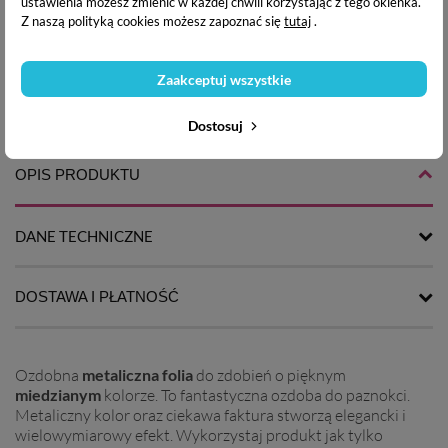
ustawienia możesz zmienić w każdej chwili korzystając z tego okienka.
Z naszą polityką cookies możesz zapoznać się
tutaj
.
Folia Transferowa Efekt
Folia Transferowa Efekt
Zaakceptuj wszystkie
Błękitnego Marmuru 4 cm
Różowego Marmuru 4 cm x
x 100 cm
100 cm
Dostosuj
1,90 zł
5,90 zł
OPIS PRODUKTU
DANE TECHNICZNE
DOSTAWA I PŁATNOŚĆ
Ozdobna
metaliczna folia
do zdobień o pięknym
miedzianym
kolorze. To fantastyczna ozdoba do paznokci.
Metaliczny kolor oraz ciekawa faktura stworzą elegancki i
wielowymiarowy efekt. Wykorzystaj produkt jak tylko