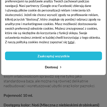
preferencjami na podstawie analizy Twoich zachowań podczas
OPIS PRODUKTU
nawigacji.
Nasi partnerzy (Google oraz Facebook) zbierają dane
i używają plików cookie do personalizacji reklam i mierzenia ich
skuteczności. Jeżeli nie chcesz wyrazić zgody na profilowanie reklam,
DANE TECHNICZNE
kliknij przycisk "dostosuj", który znajduje się poniżej i odznacz zgodę na
analityczne i marketingowe cookies.
Masz możliwość dostosowania
swoich preferencji odnośnie cookies. Możesz zrezygnować z cookies,
które nie są niezbędne do korzystania z funkcji sklepu. Swoje
DOSTAWA I PŁATNOŚĆ
ustawienia możesz zmienić w każdej chwili korzystając z tego okienka.
Z naszą polityką cookies możesz zapoznać się
tutaj
.
Yoshi Hard Base
to produkt utwardzający płytkę paznokcia.
Zaakceptuj wszystkie
Idealnie wyrównuje paznokcia oraz nadaje się do delikatnej
nadbudowy. Baza zwiększa przyczepność lakierów, jej
średniogęsta
formuła nie spływa na skórki. Baza sama
Dostosuj
układa się na paznokciu tworząc piękną linię światła. Dzięki
swym właściwościom sprawdzi się nie tylko jako
standardowa baza, ale można nią również delikatnie
nadbudować i wyretuszować ubytki oraz kolor paznokci.
Pojemność 10 ml.
Dostępny kolor: No6 (Mleczna z niebieskimi drobinkami)