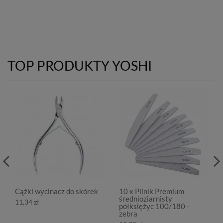
TOP PRODUKTY YOSHI
Cążki wycinacz do skórek
10 x Pilnik Premium
średnioziarnisty
11,34 zł
półksiężyc 100/180 -
zebra