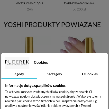
WYSYŁKA W CIĄGU:
DARMOWA WYSYŁKA:
24h
od 200 zł
YOSHI PRODUKTY POWIĄZANE
Cookies
Zgody
Szczegóły
O Cookies
Informacje dotyczące plików cookies
Yoshi Hard Base -
Yoshi Hard Base
Utwardzająca Baza
Utwardzająca Baza
Ta witryna korzysta z własnych plików cookie, aby zapewnić Ci
Hybrydowa - No1 Clear -
Hybrydowa - No2 - 10ml
najwyższy poziom doświadczenia na naszej stronie . Wykorzystujemy
10ml
28,91 zł
również pliki cookie stron trzecich w celu ulepszenia naszych usług,
28,91 zł
analizy a nastepnie wyświetlania reklam związanych z Twoimi