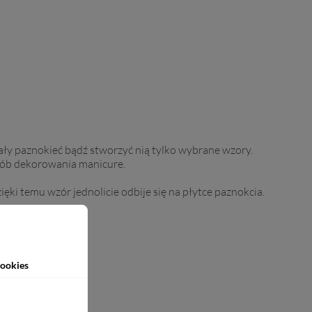
cały paznokieć bądź stworzyć nią tylko wybrane wzory.
osób dekorowania manicure.
ięki temu wzór jednolicie odbije się na płytce paznokcia.
ookies