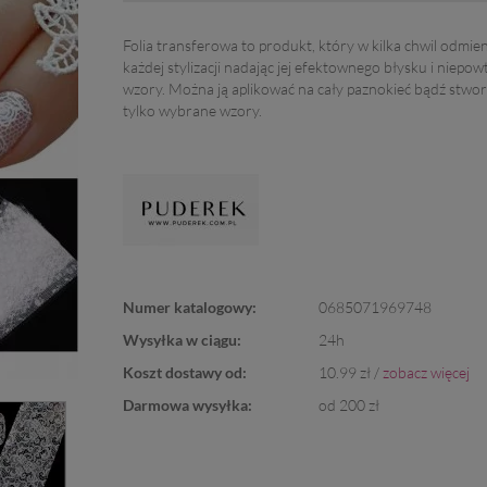
Folia transferowa to produkt, który w kilka chwil odmie
każdej stylizacji nadając jej efektownego błysku i niepow
wzory. Można ją aplikować na cały paznokieć bądź stwor
tylko wybrane wzory.
Numer katalogowy:
0685071969748
Wysyłka w ciągu:
24h
Koszt dostawy od:
10.99 zł /
zobacz więcej
Darmowa wysyłka:
od 200 zł