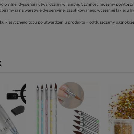
o o silnej dyspersji i utwardzamy w lampie. Czynność możemy powtórzy
odbijamy ją na warstwie dyspersyjnej zaaplikowanego wcześniej lakieru h
u klasycznego topu po utwardzeniu produktu – odtłuszczamy paznokcie
K