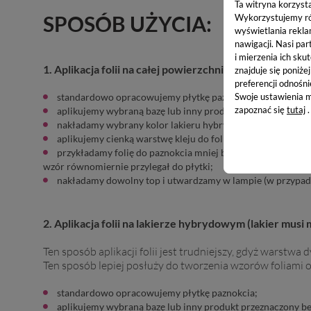
Ta witryna korzyst
SPOSÓB UŻYCIA:
Wykorzystujemy równ
wyświetlania rekla
nawigacji.
Nasi par
i mierzenia ich skut
1. Aplikacja folii na całej powierzchni płytki paznokcia 
znajduje się poniże
preferencji odnośni
Swoje ustawienia m
standardowo opracowujemy płytkę paznokcia;
zapoznać się
tutaj
.
aplikujemy wybraną bazę lub inny produkt przeznaczony be
nakładamy wybrany kolor lakieru hybrydowego lub koloro
aplikujemy cienką warstwę kleju do folii transferowych i 
przykładamy folię do paznokcia mniej błyszczącą stroną i o
wzór równomiernie przylegał do płytki;
nakładamy dowolny top i utwardzamy w lampie (w przypadk
2. Aplikacja folii na lakierze hybrydowym (lakier musi m
Ten sposób aplikacji folii jest trudniejszy, gdyż warstwa 
Ten sposób lepiej posłuży do tworzenia wzorów foliami o
standardowo opracowujemy płytkę paznokcia;
aplikujemy wybraną bazę lub inny produkt przeznaczony be