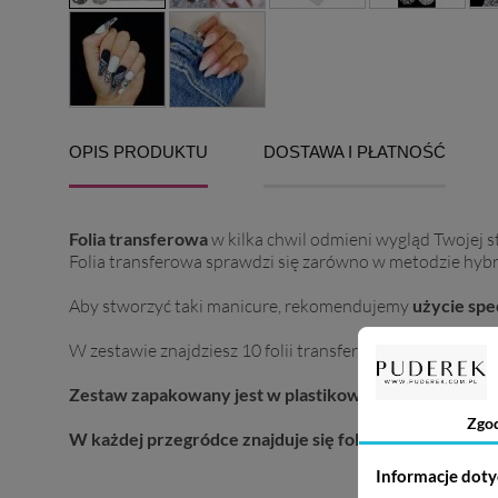
OPIS PRODUKTU
DOSTAWA I PŁATNOŚĆ
Folia transferowa
w kilka chwil odmieni wygląd Twojej s
Folia transferowa sprawdzi się zarówno w metodzie hybry
Aby stworzyć taki manicure, rekomendujemy
użycie spe
W zestawie znajdziesz 10 folii transferowych o różnych 
Zestaw zapakowany jest w plastikowe pudełko z prze
Zgo
W każdej przegródce znajduje się folia o wymiarach ok
Informacje doty