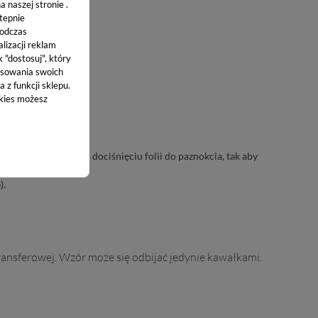
 naszej stronie .
stepnie
podczas
lizacji reklam
k "dostosuj", który
sowania swoich
 z funkcji sklepu.
okies możesz
oloru.
ętając o delikatnym dociśnięciu folii do paznokcia, tak aby
).
i transferowej. Wzór może się odbijać jedynie kawałkami.