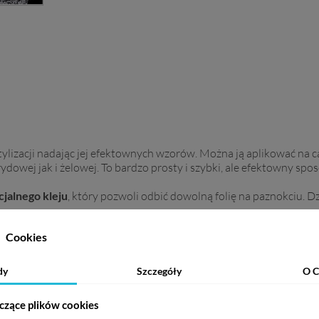
tylizacji nadając jej efektownych wzorów. Można ją aplikować na 
dowej jak i żelowej. To bardzo prosty i szybki, ale efektowny sp
cjalnego kleju
, który pozwoli odbić dowolną folię na paznokciu. Dz
wzorach.
Cookies
gródkami.
dy
Szczegóły
O C
. 50 cm x 4 cm.
czące plików cookies