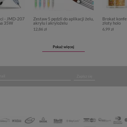
kci - JMD-207
Zestaw 5 pędzli do aplikacji żelu,
Brokat konfet
na 35W
akrylu i akrylożelu
złoty holo
12,86 zł
6,99 zł
Pokaż więcej
Zapisz się