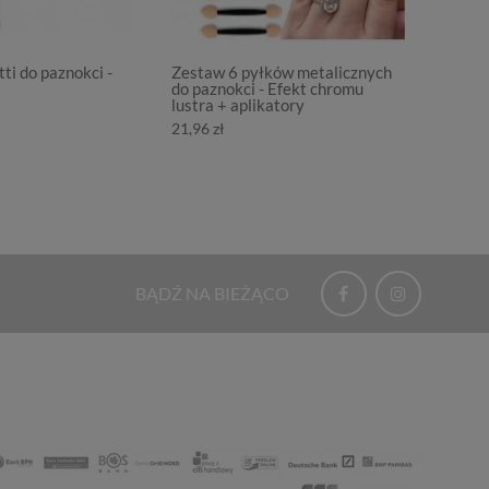
ti do paznokci -
Zestaw 6 pyłków metalicznych
Zestaw 
do paznokci - Efekt chromu
paznok
lustra + aplikatory
7,17 zł
21,96 zł
BĄDŹ NA BIEŻĄCO