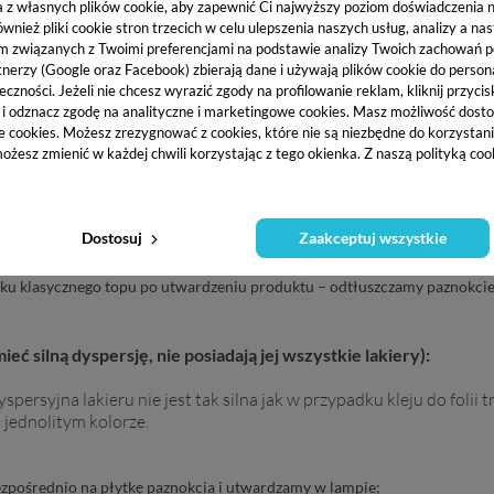
a z własnych plików cookie, aby zapewnić Ci najwyższy poziom doświadczenia na
ież pliki cookie stron trzecich w celu ulepszenia naszych usług, analizy a na
m związanych z Twoimi preferencjami na podstawie analizy Twoich zachowań 
tnerzy (Google oraz Facebook) zbierają dane i używają plików cookie do persona
eczności. Jeżeli nie chcesz wyrazić zgody na profilowanie reklam, kliknij przycis
przy użyciu kleju do folii transferowej:
j i odznacz zgodę na analityczne i marketingowe cookies.
Masz możliwość dosto
e cookies. Możesz zrezygnować z cookies, które nie są niezbędne do korzystania
ożesz zmienić w każdej chwili korzystając z tego okienka. Z naszą polityką co
zpośrednio na płytkę paznokcia;
wego żelu i utwardzamy. Czynność możemy powtórzyć dla wzmocnienia k
utwardzamy w lampie (
nie przemywamy dyspersji
);
Dostosuj
Zaakceptuj wszystkie
dbijamy ją na warstwie dyspersyjnej zaaplikowanego wcześniej kleju, pami
u klasycznego topu po utwardzeniu produktu – odtłuszczamy paznokcie
ieć silną dyspersję, nie posiadają jej wszystkie lakiery):
dyspersyjna lakieru nie jest tak silna jak w przypadku kleju do foli
 jednolitym kolorze.
zpośrednio na płytkę paznokcia i utwardzamy w lampie;