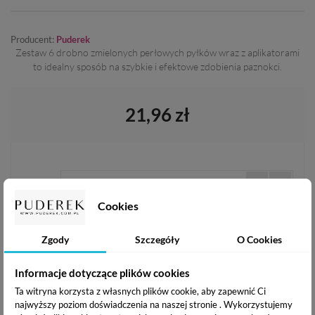
Producent:
Puderek
Zestaw 6 drobno zmielonych perłowych pyłków wraz z aplikatorami
to idealny sposób na szybkie i efektowe zdobienia paznokci.
21,96 zł
ILOŚĆ:
Cookies
Zgody
Szczegóły
O Cookies
DODAJ DO KOSZYKA
Informacje dotyczące plików cookies
Dodaj do listy życzeń
Ta witryna korzysta z własnych plików cookie, aby zapewnić Ci
najwyższy poziom doświadczenia na naszej stronie . Wykorzystujemy