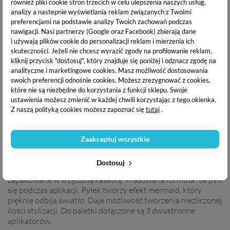
również pliki cookie stron trzecich w celu ulepszenia naszych usług,
analizy a nastepnie wyświetlania reklam związanych z Twoimi
NUMER KATALOGOWY:
KOSZT DOSTAWY OD:
preferencjami na podstawie analizy Twoich zachowań podczas
0685071197820
10.99 zł /
zobacz więcej
nawigacji.
Nasi partnerzy (Google oraz Facebook) zbierają dane
i używają plików cookie do personalizacji reklam i mierzenia ich
WYSYŁKA W CIĄGU:
DARMOWA WYSYŁKA:
skuteczności. Jeżeli nie chcesz wyrazić zgody na profilowanie reklam,
24h
od 200 zł
kliknij przycisk "dostosuj", który znajduje się poniżej i odznacz zgodę na
analityczne i marketingowe cookies.
Masz możliwość dostosowania
swoich preferencji odnośnie cookies. Możesz zrezygnować z cookies,
OPIS PRODUKTU
które nie są niezbędne do korzystania z funkcji sklepu. Swoje
ustawienia możesz zmienić w każdej chwili korzystając z tego okienka.
Z naszą polityką cookies możesz zapoznać się
tutaj
.
DOSTAWA I PŁATNOŚĆ
Zaakceptuj wszystkie
Paletka 6 drobno
zmielonych pyłków o pięknym perłowym
Dostosuj
efekcie. Stworzysz nimi cudowne i efektowne zdobienia. Pyłki
zapakowane w wygodną kasetkę. Prasowana formuła nie pyli
się podczas aplikacji. Pyłek tworzy efekt mermaid, który
pięknie odbija światło. Daje możliwość tworzenia niezliczonej
ilości stylizacji. Do paletki dołączone są 3 dwustronne
aplikatorów.