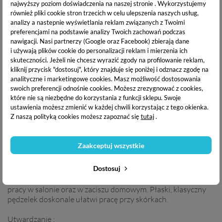
najwyższy poziom doświadczenia na naszej stronie . Wykorzystujemy
Victoria Vynn Build Gel
Victoria Vynn Gel Polish
również pliki cookie stron trzecich w celu ulepszenia naszych usług,
UV/LED -
Lakier hybrydowy - 323
Samopoziomujący żel
Quartz Bellatrix - 8ml
analizy a nastepnie wyświetlania reklam związanych z Twoimi
budujący - 16 Delicate
preferencjami na podstawie analizy Twoich zachowań podczas
35,00 zł
Rogue - 15ml
nawigacji.
Nasi partnerzy (Google oraz Facebook) zbierają dane
41,00 zł
i używają plików cookie do personalizacji reklam i mierzenia ich
skuteczności. Jeżeli nie chcesz wyrazić zgody na profilowanie reklam,
kliknij przycisk "dostosuj", który znajduje się poniżej i odznacz zgodę na
OPIS PRODUKTU
analityczne i marketingowe cookies.
Masz możliwość dostosowania
swoich preferencji odnośnie cookies. Możesz zrezygnować z cookies,
które nie są niezbędne do korzystania z funkcji sklepu. Swoje
DOSTAWA I PŁATNOŚĆ
ustawienia możesz zmienić w każdej chwili korzystając z tego okienka.
Z naszą polityką cookies możesz zapoznać się
tutaj
.
Victoria Vynn Gel Polish
to wysokiej trwałości, klasyczny
Zaakceptuj wszystkie
lakier hybrydowy. Jego doskonała przyczepność oraz
średnio-gęsta konsystencja pozwala na stworzenie
Dostosuj
perfekcyjnego manicuru w krótkim czasie. Lakier posiada
właściwości samopoziomujące dzięki czemu sprawdzi się do
pracy w salonie oraz w zaciszu domowym. Płaski, klasyczny
pędzelek doskonale ułatwi pracę przy skórkach.
Utwardzanie :