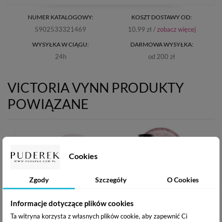
NUMER KATALOGOWY:
KOSZT DOSTAWY OD:
5902533321469
10.99 zł /
zobacz więcej
WYSYŁKA W CIĄGU:
DARMOWA WYSYŁKA:
24h
od 200 zł
VICTORIA VYNN PRODUKTY
POWIĄZANE
Cookies
Zgody
Szczegóły
O Cookies
Informacje dotyczące plików cookies
Ta witryna korzysta z własnych plików cookie, aby zapewnić Ci