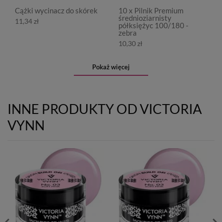
Cążki wycinacz do skórek
10 x Pilnik Premium
średnioziarnisty
11,34 zł
półksiężyc 100/180 -
zebra
10,30 zł
Pokaż więcej
INNE PRODUKTY OD VICTORIA
VYNN