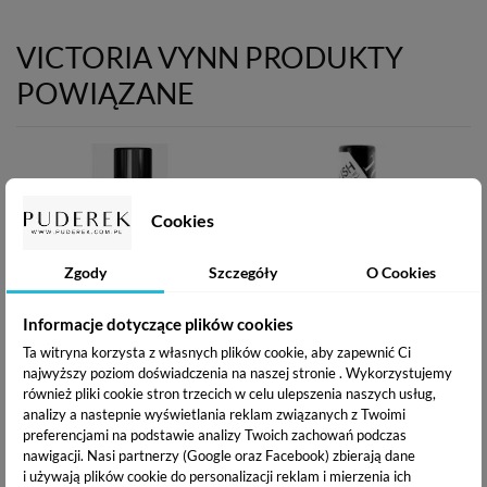
VICTORIA VYNN PRODUKTY
POWIĄZANE
Cookies
Zgody
Szczegóły
O Cookies
Informacje dotyczące plików cookies
Ta witryna korzysta z własnych plików cookie, aby zapewnić Ci
Victoria Vynn Build Gel Top
Victoria Vynn Top Gloss no
najwyższy poziom doświadczenia na naszej stronie . Wykorzystujemy
- Żelowy top utrwalający -
Wipe - Błyszczący top
również pliki cookie stron trzecich w celu ulepszenia naszych usług,
8ml
hybrydowy bez
analizy a nastepnie wyświetlania reklam związanych z Twoimi
przemywania 8ml
39,00 zł
preferencjami na podstawie analizy Twoich zachowań podczas
39,00 zł
nawigacji.
Nasi partnerzy (Google oraz Facebook) zbierają dane
i używają plików cookie do personalizacji reklam i mierzenia ich