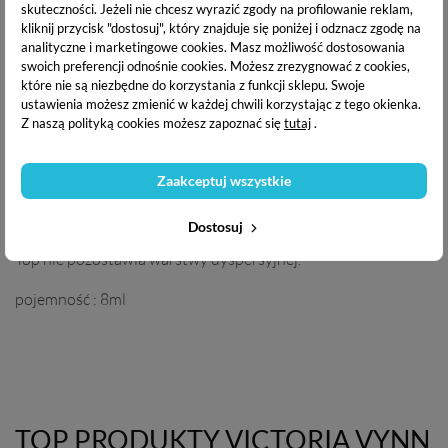
skuteczności. Jeżeli nie chcesz wyrazić zgody na profilowanie reklam,
OPIS PRODUKTU
kliknij przycisk "dostosuj", który znajduje się poniżej i odznacz zgodę na
analityczne i marketingowe cookies.
Masz możliwość dostosowania
swoich preferencji odnośnie cookies. Możesz zrezygnować z cookies,
DANE TECHNICZNE
które nie są niezbędne do korzystania z funkcji sklepu. Swoje
ustawienia możesz zmienić w każdej chwili korzystając z tego okienka.
Z naszą polityką cookies możesz zapoznać się
tutaj
.
DOSTAWA I PŁATNOŚĆ
Zaakceptuj wszystkie
Victoria Vynn Top Unblue No Wipe
to produkt
Dostosuj
zabezpieczający stylizację paznokci bez niebieskiej poświaty.
Top nie pozostawia warstwy
dyspersyjnej.
pojemność : 8ml
TOP PRODUKTY VICTORIA VYNN