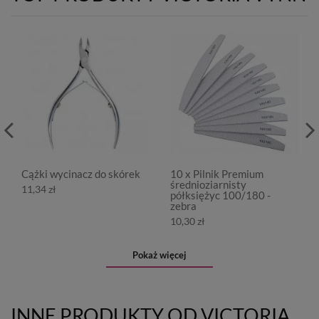
Cążki wycinacz do skórek
10 x Pilnik Premium
średnioziarnisty
11,34 zł
półksiężyc 100/180 -
zebra
10,30 zł
Pokaż więcej
INNE PRODUKTY OD VICTORIA