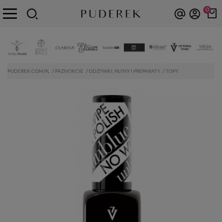
0
PUDEREK.COM.PL
PAZNOKCIE
ODŻYWKI, PŁYNY I PREPARATY
TOPY